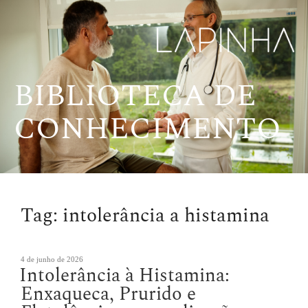
Pular
para
o
conteúdo
BIBLIOTECA DE
CONHECIMENTO
Tag:
intolerância a histamina
Publicado
4 de junho de 2026
Intolerância à Histamina:
em
Enxaqueca, Prurido e