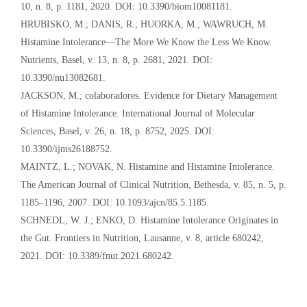
10, n. 8, p. 1181, 2020. DOI: 10.3390/biom10081181.
HRUBISKO, M.; DANIS, R.; HUORKA, M.; WAWRUCH, M.
Histamine Intolerance—The More We Know the Less We Know.
Nutrients, Basel, v. 13, n. 8, p. 2681, 2021. DOI:
10.3390/nu13082681.
JACKSON, M.; colaboradores. Evidence for Dietary Management
of Histamine Intolerance. International Journal of Molecular
Sciences, Basel, v. 26, n. 18, p. 8752, 2025. DOI:
10.3390/ijms26188752.
MAINTZ, L.; NOVAK, N. Histamine and Histamine Intolerance.
The American Journal of Clinical Nutrition, Bethesda, v. 85, n. 5, p.
1185–1196, 2007. DOI: 10.1093/ajcn/85.5.1185.
SCHNEDL, W. J.; ENKO, D. Histamine Intolerance Originates in
the Gut. Frontiers in Nutrition, Lausanne, v. 8, article 680242,
2021. DOI: 10.3389/fnut.2021.680242.