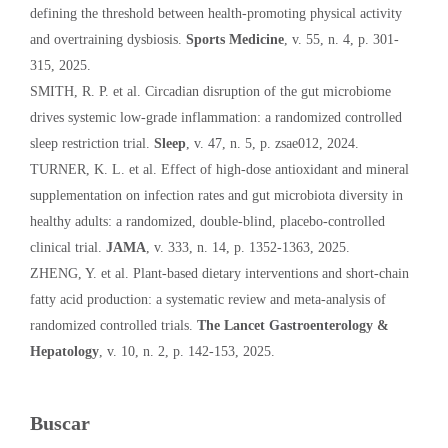
defining the threshold between health-promoting physical activity
and overtraining dysbiosis.
Sports Medicine
, v. 55, n. 4, p. 301-
315, 2025.
SMITH, R. P. et al. Circadian disruption of the gut microbiome
drives systemic low-grade inflammation: a randomized controlled
sleep restriction trial.
Sleep
, v. 47, n. 5, p. zsae012, 2024.
TURNER, K. L. et al. Effect of high-dose antioxidant and mineral
supplementation on infection rates and gut microbiota diversity in
healthy adults: a randomized, double-blind, placebo-controlled
clinical trial.
JAMA
, v. 333, n. 14, p. 1352-1363, 2025.
ZHENG, Y. et al. Plant-based dietary interventions and short-chain
fatty acid production: a systematic review and meta-analysis of
randomized controlled trials.
The Lancet Gastroenterology &
Hepatology
, v. 10, n. 2, p. 142-153, 2025.
Buscar