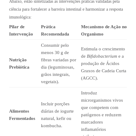
Abaixo, estão sintetizadas as intervenções práticas validadas pela
ciência para fortalecer a barreira intestinal e harmonizar a resposta
imunológica:
Pilar de
Prática
Mecanismo de Ação no
Intervenção
Recomendada
Organismo
Consumir pelo
Estimula o crescimento
menos 30 g de
de
Bifidobacterium
e a
Nutrição
fibras variadas por
produção de Ácidos
Prebiótica
dia (leguminosas,
Graxos de Cadeia Curta
grãos integrais,
(AGCC).
vegetais).
Introduz
microrganismos vivos
Incluir porções
que competem com
Alimentos
diárias de iogurte
patógenos e reduzem
Fermentados
natural, kefir ou
marcadores
kombucha.
inflamatórios