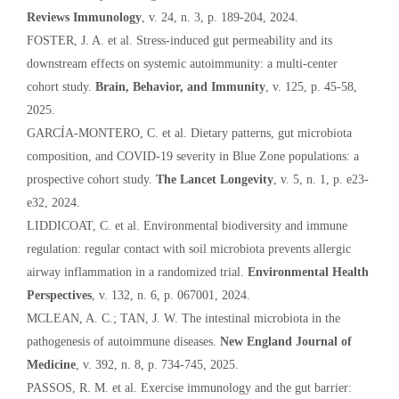
Reviews Immunology
, v. 24, n. 3, p. 189-204, 2024.
FOSTER, J. A. et al. Stress-induced gut permeability and its
downstream effects on systemic autoimmunity: a multi-center
cohort study.
Brain, Behavior, and Immunity
, v. 125, p. 45-58,
2025.
GARCÍA-MONTERO, C. et al. Dietary patterns, gut microbiota
composition, and COVID-19 severity in Blue Zone populations: a
prospective cohort study.
The Lancet Longevity
, v. 5, n. 1, p. e23-
e32, 2024.
LIDDICOAT, C. et al. Environmental biodiversity and immune
regulation: regular contact with soil microbiota prevents allergic
airway inflammation in a randomized trial.
Environmental Health
Perspectives
, v. 132, n. 6, p. 067001, 2024.
MCLEAN, A. C.; TAN, J. W. The intestinal microbiota in the
pathogenesis of autoimmune diseases.
New England Journal of
Medicine
, v. 392, n. 8, p. 734-745, 2025.
PASSOS, R. M. et al. Exercise immunology and the gut barrier: