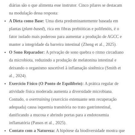
diárias são o que alimenta esse instrutor. Cinco pilares se destacam
na modulação dessa resposta:
A Dieta como Base:
Uma dieta predominantemente baseada em
plantas (
plant-based
), rica em fibras prebióticas e polifenóis, é o
fator isolado mais poderoso para aumentar a produção de AGCC e
manter a integridade da barreira intestinal (Zheng et al., 2025).
O Sono Reparador:
A privação de sono quebra o ritmo circadiano
da microbiota, reduzindo a produção de melatonina intestinal e
deixando o organismo suscetível à inflamação sistêmica (Smith et
al., 2024).
Exercício Físico (O Ponto de Equilíbrio):
A prática regular de
atividade física moderada aumenta a diversidade microbiana.
Contudo, o
overtraining
(exercício extenuante sem recuperação
adequada) causa isquemia transitória no trato gastrintestinal,
danificando a mucosa e abrindo portas para a endotoxemia
inflamatória (Passos et al., 2025).
Contato com a Natureza:
A hipótese da biodiversidade mostra que