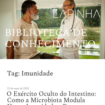
Pular
para
o
conteúdo
BIBLIOTECA DE
CONHECIMENTO
Tag:
Imunidade
Publicado
25 de maio de 2026
O Exército Oculto do Intestino:
em
Como a Microbiota Modula