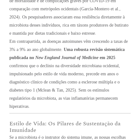
de mortalidade e de complicações graves por COVID-19 em
comparação com metrópoles ocidentais (García-Montero et al.,
2024). Os pesquisadores associaram essa resiliência diretamente à
microbiota desses indivíduos, rica em táxons produtores de butirato
e mantida por dietas tradicionais e baixo estresse.
Em contrapartida, as doenças autoimunes vêm crescendo a taxas de
3% a 9% ao ano globalmente.
Uma robusta revisão sistemática
publicada no
New England Journal of Medicine
em 2025
confirmou que o declínio na diversidade microbiana ocidental,
impulsionado pelo estilo de vida moderno, precede em anos o
diagnóstico clínico de condições como a esclerose múltipla e o
diabetes tipo 1 (Mclean & Tan, 2025). Sem os estímulos
regulatórios da microbiota, as vias inflamatórias permanecem
hiperativas.
Estilo de Vida: Os Pilares de Sustentação da
Imunidade
Se a microbiota é o instrutor do sistema imune, as nossas escolhas