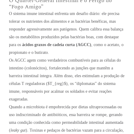
O Quartel-General Intestinal e o Perigo do
“Fogo Amigo”
O sistema imune intestinal enfrenta um desafio diário: ele precisa
tolerar os nutrientes dos alimentos e as bactérias benéficas, mas
responder agressivamente aos patógenos. Quem calibra essa balança
são os metabólitos produzidos pelas bactérias boas, com destaque
para os
ácidos graxos de cadeia curta (AGCC)
, como o acetato, o
propionato e o butirato.
Os AGCC agem como verdadeiros combustíveis para as células do
intestino (colonócitos), fortalecendo as junções que mantêm a
barreira intestinal íntegra. Além disso, eles estimulam a produção de
células T reguladoras (
$T_{reg}$
), os “diplomatas” do sistema
imune, responsáveis por acalmar os soldados e evitar reações
exageradas.
Quando a microbiota é empobrecida por dietas ultraprocessadas ou
uso indiscriminado de antibióticos, essa barreira se rompe, gerando
uma condição conhecida como permeabilidade intestinal aumentada
(
leaky gut
). Toxinas e pedaços de bactérias vazam para a circulação,