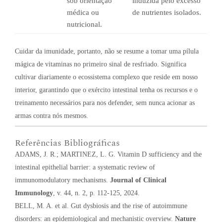
sob orientação
induzida pelo excesso
médica ou
de nutrientes isolados.
nutricional.
Cuidar da imunidade, portanto, não se resume a tomar uma pílula
mágica de vitaminas no primeiro sinal de resfriado. Significa
cultivar diariamente o ecossistema complexo que reside em nosso
interior, garantindo que o exército intestinal tenha os recursos e o
treinamento necessários para nos defender, sem nunca acionar as
armas contra nós mesmos.
Referências Bibliográficas
ADAMS, J. R.; MARTINEZ, L. G. Vitamin D sufficiency and the
intestinal epithelial barrier: a systematic review of
immunomodulatory mechanisms.
Journal of Clinical
Immunology
, v. 44, n. 2, p. 112-125, 2024.
BELL, M. A. et al. Gut dysbiosis and the rise of autoimmune
disorders: an epidemiological and mechanistic overview.
Nature