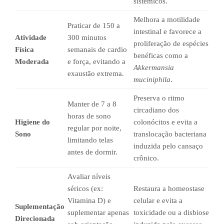
sistêmicos.
Melhora a motilidade
Praticar de 150 a
intestinal e favorece a
Atividade
300 minutos
proliferação de espécies
Física
semanais de cardio
benéficas como a
Moderada
e força, evitando a
Akkermansia
exaustão extrema.
muciniphila
.
Preserva o ritmo
Manter de 7 a 8
circadiano dos
horas de sono
Higiene do
colonócitos e evita a
regular por noite,
Sono
translocação bacteriana
limitando telas
induzida pelo cansaço
antes de dormir.
crônico.
Avaliar níveis
séricos (ex:
Restaura a homeostase
Vitamina D) e
celular e evita a
Suplementação
suplementar apenas
toxicidade ou a disbiose
Direcionada