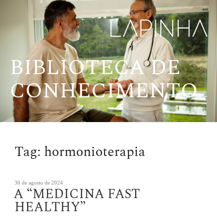
Pular
para
o
conteúdo
BIBLIOTECA DE
CONHECIMENTO
Tag:
hormonioterapia
Publicado
30 de agosto de 2024
A “MEDICINA FAST
em
HEALTHY”