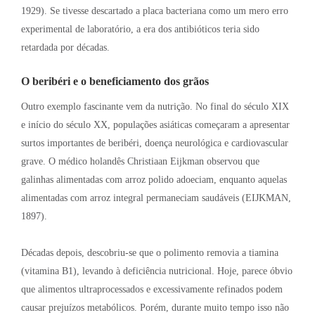
1929). Se tivesse descartado a placa bacteriana como um mero erro
experimental de laboratório, a era dos antibióticos teria sido
retardada por décadas.
O beribéri e o beneficiamento dos grãos
Outro exemplo fascinante vem da nutrição
. No final do século XIX
e início do século XX, populações asiáticas começaram a apresentar
surtos importantes de beribéri, doença neurológica e cardiovascular
grave
. O médico holandês Christiaan Eijkman observou que
galinhas alimentadas com arroz polido adoeciam, enquanto aquelas
alimentadas com arroz integral permaneciam saudáveis (EIJKMAN,
1897)
.
Décadas depois, descobriu-se que o polimento removia a tiamina
(vitamina B1), levando à deficiência nutricional
. Hoje, parece óbvio
que alimentos ultraprocessados e excessivamente refinados podem
causar prejuízos metabólicos
. Porém, durante muito tempo isso não