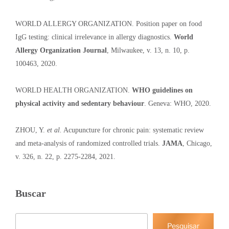
WORLD ALLERGY ORGANIZATION. Position paper on food
IgG testing: clinical irrelevance in allergy diagnostics.
World
Allergy Organization Journal
, Milwaukee, v. 13, n. 10, p.
100463, 2020.
WORLD HEALTH ORGANIZATION.
WHO guidelines on
physical activity and sedentary behaviour
. Geneva: WHO, 2020.
ZHOU, Y.
et al.
Acupuncture for chronic pain: systematic review
and meta-analysis of randomized controlled trials.
JAMA
, Chicago,
v. 326, n. 22, p. 2275-2284, 2021.
Buscar
Pesquisar
Pesquisar