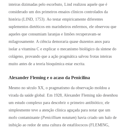
inteiras dizimadas pelo escorbuto, Lind realizou aquele que é
considerado um dos primeiros ensaios clínicos controlados da
história (LIND, 1753). Ao testar empiricamente diferentes
suplementos dietéticos em marinheiros enfermos, ele observou que
aqueles que consumiam laranjas e limões recuperavam-se
milagrosamente. A ciência demoraria quase duzentos anos para
isolar a vitamina C e explicar o mecanismo biológico da síntese do
colágeno, provando que a ação pragmática salvou frotas inteiras
muito antes de a teoria bioquímica estar escrita.
Alexander Fleming e o acaso da Penicilina
Mesmo no século XX, o pragmatismo da observação moldou a
virada da saúde global. Em 1928, Alexander Fleming não desenhou
um estudo complexo para descobrir o primeiro antibiótico; ele
simplesmente teve a atenção clínica aguçada para notar que um
mofo contaminante (
Penicillium notatum
) havia criado um halo de
inibição ao redor de uma cultura de estafilococos (FLEMING,