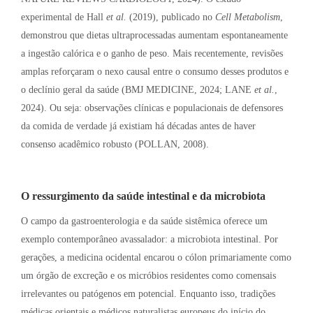
experimental de Hall
et al.
(2019), publicado no
Cell Metabolism
,
demonstrou que dietas ultraprocessadas aumentam espontaneamente
a ingestão calórica e o ganho de peso
. Mais recentemente, revisões
amplas reforçaram o nexo causal entre o consumo desses produtos e
o declínio geral da saúde (BMJ MEDICINE, 2024; LANE
et al.
,
2024)
. Ou seja: observações clínicas e populacionais de defensores
da comida de verdade já existiam há décadas antes de haver
consenso acadêmico robusto (POLLAN, 2008)
.
O ressurgimento da saúde intestinal e da microbiota
O campo da gastroenterologia e da saúde sistêmica oferece um
exemplo contemporâneo avassalador: a microbiota intestinal. Por
gerações, a medicina ocidental encarou o cólon primariamente como
um órgão de excreção e os micróbios residentes como comensais
irrelevantes ou patógenos em potencial. Enquanto isso, tradições
médicas orientais e médicos naturalistas europeus do início do