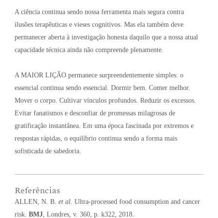
A ciência continua sendo nossa ferramenta mais segura contra
ilusões terapêuticas e vieses cognitivos
. Mas ela também deve
permanecer aberta à investigação honesta daquilo que a nossa atual
capacidade técnica ainda não compreende plenamente
.
A MAIOR LIÇÃO permanece surpreendentemente simples: o
essencial continua sendo essencial
. Dormir bem
. Comer melhor
.
Mover o corpo
. Cultivar vínculos profundos
. Reduzir os excessos
.
Evitar fanatismos e desconfiar de promessas milagrosas de
gratificação instantânea
. Em uma época fascinada por extremos e
respostas rápidas, o equilíbrio continua sendo a forma mais
sofisticada de sabedoria
.
Referências
ALLEN, N. B.
et al.
Ultra-processed food consumption and cancer
risk.
BMJ
, Londres, v. 360, p. k322, 2018.