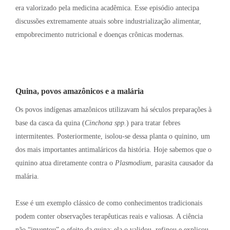
era valorizado pela medicina acadêmica
. Esse episódio antecipa
discussões extremamente atuais sobre industrialização alimentar,
empobrecimento nutricional e doenças crônicas modernas
.
Quina, povos amazônicos e a malária
Os povos indígenas amazônicos utilizavam há séculos preparações à
base da casca da quina (
Cinchona spp.
) para tratar febres
intermitentes
. Posteriormente, isolou-se dessa planta o quinino, um
dos mais importantes antimaláricos da história
. Hoje sabemos que o
quinino atua diretamente contra o
Plasmodium
, parasita causador da
malária
.
Esse é um exemplo clássico de como conhecimentos tradicionais
podem conter observações terapêuticas reais e valiosas
. A ciência
não “inventou” o efeito da quina; ela o validou, refinou e explicou