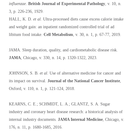
influenzae
.
British Journal of Experimental Pathology
, v. 10, n.
3, p. 226-236, 1929.
HALL, K. D.
et al.
Ultra-processed diets cause excess calorie intake
and weight gain: an inpatient randomized controlled trial of ad
libitum food intake.
Cell Metabolism
, v. 30, n. 1, p. 67-77, 2019.
JAMA. Sleep duration, quality, and cardiometabolic disease risk.
JAMA
, Chicago, v. 330, n. 14, p. 1320-1322, 2023.
JOHNSON, S. B.
et al.
Use of alternative medicine for cancer and
its impact on survival.
Journal of the National Cancer Institute
,
Oxford, v. 110, n. 1, p. 121-124, 2018.
KEARNS, C. E.; SCHMIDT, L. A.; GLANTZ, S. A. Sugar
industry and coronary heart disease research: a historical analysis of
internal industry documents.
JAMA Internal Medicine
, Chicago, v.
176, n. 11, p. 1680-1685, 2016.