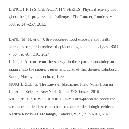
LANCET PHYSICAL ACTIVITY SERIES. Physical activity and
global health: progress and challenges.
The Lancet
, Londres, v.
380, p. 247-257, 2012.
LANE, M. M.
et al.
Ultra-processed food exposure and health
outcomes: umbrella review of epidemiological meta-analyses.
BMJ
,
v. 384, p. e077310, 2024.
LIND, J.
A treatise on the scurvy
: in three parts. Containing an
inquiry into the nature, causes, and cure, of that disease. Edinburgh:
Sands, Murray and Cochran, 1753.
MUKHERJEE, S.
The Laws of Medicine
: Field Notes from an
Uncertain Science. New York: Simon & Schuster, 2016.
NATURE REVIEWS CARDIOLOGY. Ultra-processed foods and
cardiometabolic disease: mechanisms and epidemiologic evidence.
Nature Reviews Cardiology
, Londres, v. 21, p. 89-101, 2024.