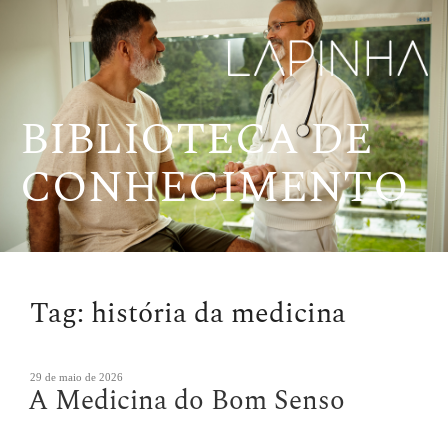
Pular
para
o
conteúdo
BIBLIOTECA DE
CONHECIMENTO
Tag:
história da medicina
Publicado
29 de maio de 2026
A Medicina do Bom Senso
em