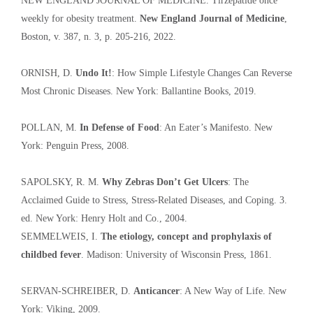
NEW ENGLAND JOURNAL OF MEDICINE. Tirzepatide once
weekly for obesity treatment.
New England Journal of Medicine
,
Boston, v. 387, n. 3, p. 205-216, 2022.
ORNISH, D.
Undo It!
: How Simple Lifestyle Changes Can Reverse
Most Chronic Diseases. New York: Ballantine Books, 2019.
POLLAN, M.
In Defense of Food
: An Eater’s Manifesto. New
York: Penguin Press, 2008.
SAPOLSKY, R. M.
Why Zebras Don’t Get Ulcers
: The
Acclaimed Guide to Stress, Stress-Related Diseases, and Coping. 3.
ed. New York: Henry Holt and Co., 2004.
SEMMELWEIS, I.
The etiology, concept and prophylaxis of
childbed fever
. Madison: University of Wisconsin Press, 1861.
SERVAN-SCHREIBER, D.
Anticancer
: A New Way of Life. New
York: Viking, 2009.