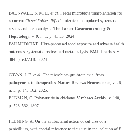
BAUNWALL, S. M. D.
et al.
Faecal microbiota transplantation for
recurrent
Clostridioides difficile
infection: an updated systematic
review and meta-analysis.
The Lancet Gastroenterology &
Hepatology
, v. 9, n. 1, p. 41-53, 2024.
BMJ MEDICINE. Ultra-processed food exposure and adverse health
outcomes: systematic review and meta-analysis.
BMJ
, Londres, v.
384, p. e077310, 2024.
CRYAN, J. F.
et al.
The microbiota-gut-brain axis: from
pathogenesis to therapeutics.
Nature Reviews Neuroscience
, v. 26,
n. 3, p. 145-162, 2025.
EIJKMAN, C. Polyneuritis in chickens.
Virchows Archiv
, v. 148,
p. 523–532, 1897.
FLEMING, A. On the antibacterial action of cultures of a
penicillium, with special reference to their use in the isolation of
B.