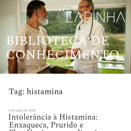
Pular
para
o
conteúdo
BIBLIOTECA DE
CONHECIMENTO
Tag:
histamina
Publicado
4 de junho de 2026
Intolerância à Histamina:
em
Enxaqueca, Prurido e