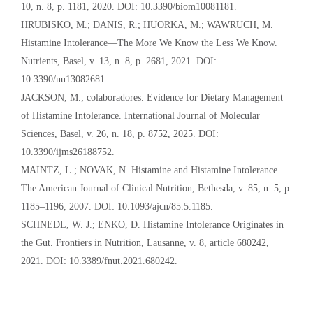
10, n. 8, p. 1181, 2020. DOI: 10.3390/biom10081181.
HRUBISKO, M.; DANIS, R.; HUORKA, M.; WAWRUCH, M.
Histamine Intolerance—The More We Know the Less We Know.
Nutrients, Basel, v. 13, n. 8, p. 2681, 2021. DOI:
10.3390/nu13082681.
JACKSON, M.; colaboradores. Evidence for Dietary Management
of Histamine Intolerance. International Journal of Molecular
Sciences, Basel, v. 26, n. 18, p. 8752, 2025. DOI:
10.3390/ijms26188752.
MAINTZ, L.; NOVAK, N. Histamine and Histamine Intolerance.
The American Journal of Clinical Nutrition, Bethesda, v. 85, n. 5, p.
1185–1196, 2007. DOI: 10.1093/ajcn/85.5.1185.
SCHNEDL, W. J.; ENKO, D. Histamine Intolerance Originates in
the Gut. Frontiers in Nutrition, Lausanne, v. 8, article 680242,
2021. DOI: 10.3389/fnut.2021.680242.