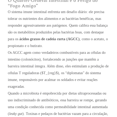
O Quartel-General Intestinal e o Perigo do
“Fogo Amigo”
O sistema imune intestinal enfrenta um desafio diário: ele precisa
tolerar os nutrientes dos alimentos e as bactérias benéficas, mas
responder agressivamente aos patógenos. Quem calibra essa balança
são os metabólitos produzidos pelas bactérias boas, com destaque
para os
ácidos graxos de cadeia curta (AGCC)
, como o acetato, o
propionato e o butirato.
Os AGCC agem como verdadeiros combustíveis para as células do
intestino (colonócitos), fortalecendo as junções que mantêm a
barreira intestinal íntegra. Além disso, eles estimulam a produção de
células T reguladoras (
$T_{reg}$
), os “diplomatas” do sistema
imune, responsáveis por acalmar os soldados e evitar reações
exageradas.
Quando a microbiota é empobrecida por dietas ultraprocessadas ou
uso indiscriminado de antibióticos, essa barreira se rompe, gerando
uma condição conhecida como permeabilidade intestinal aumentada
(
leaky gut
). Toxinas e pedaços de bactérias vazam para a circulação,