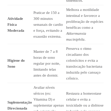
sistêmicos.
Melhora a motilidade
Praticar de 150 a
intestinal e favorece a
Atividade
300 minutos
proliferação de espécies
Física
semanais de cardio
benéficas como a
Moderada
e força, evitando a
Akkermansia
exaustão extrema.
muciniphila
.
Preserva o ritmo
Manter de 7 a 8
circadiano dos
horas de sono
Higiene do
colonócitos e evita a
regular por noite,
Sono
translocação bacteriana
limitando telas
induzida pelo cansaço
antes de dormir.
crônico.
Avaliar níveis
séricos (ex:
Restaura a homeostase
Vitamina D) e
celular e evita a
Suplementação
suplementar apenas
toxicidade ou a disbiose
Direcionada