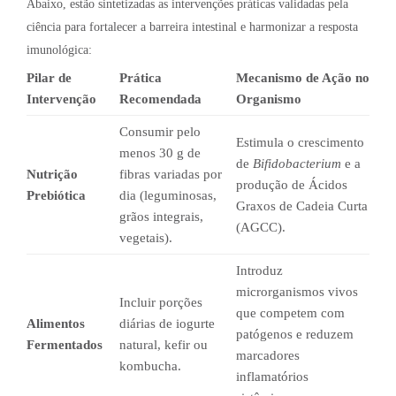
Abaixo, estão sintetizadas as intervenções práticas validadas pela
ciência para fortalecer a barreira intestinal e harmonizar a resposta
imunológica:
Pilar de
Prática
Mecanismo de Ação no
Intervenção
Recomendada
Organismo
Consumir pelo
Estimula o crescimento
menos 30 g de
de
Bifidobacterium
e a
Nutrição
fibras variadas por
produção de Ácidos
Prebiótica
dia (leguminosas,
Graxos de Cadeia Curta
grãos integrais,
(AGCC).
vegetais).
Introduz
microrganismos vivos
Incluir porções
que competem com
Alimentos
diárias de iogurte
patógenos e reduzem
Fermentados
natural, kefir ou
marcadores
kombucha.
inflamatórios