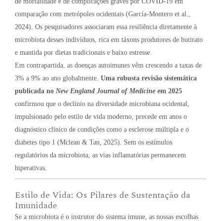
de mortalidade e de complicações graves por COVID-19 em
comparação com metrópoles ocidentais (García-Montero et al.,
2024). Os pesquisadores associaram essa resiliência diretamente à
microbiota desses indivíduos, rica em táxons produtores de butirato
e mantida por dietas tradicionais e baixo estresse.
Em contrapartida, as doenças autoimunes vêm crescendo a taxas de
3% a 9% ao ano globalmente.
Uma robusta revisão sistemática
publicada no
New England Journal of Medicine
em 2025
confirmou que o declínio na diversidade microbiana ocidental,
impulsionado pelo estilo de vida moderno, precede em anos o
diagnóstico clínico de condições como a esclerose múltipla e o
diabetes tipo 1 (Mclean & Tan, 2025). Sem os estímulos
regulatórios da microbiota, as vias inflamatórias permanecem
hiperativas.
Estilo de Vida: Os Pilares de Sustentação da
Imunidade
Se a microbiota é o instrutor do sistema imune, as nossas escolhas