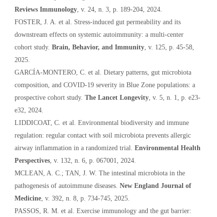
Reviews Immunology
, v. 24, n. 3, p. 189-204, 2024.
FOSTER, J. A. et al. Stress-induced gut permeability and its
downstream effects on systemic autoimmunity: a multi-center
cohort study.
Brain, Behavior, and Immunity
, v. 125, p. 45-58,
2025.
GARCÍA-MONTERO, C. et al. Dietary patterns, gut microbiota
composition, and COVID-19 severity in Blue Zone populations: a
prospective cohort study.
The Lancet Longevity
, v. 5, n. 1, p. e23-
e32, 2024.
LIDDICOAT, C. et al. Environmental biodiversity and immune
regulation: regular contact with soil microbiota prevents allergic
airway inflammation in a randomized trial.
Environmental Health
Perspectives
, v. 132, n. 6, p. 067001, 2024.
MCLEAN, A. C.; TAN, J. W. The intestinal microbiota in the
pathogenesis of autoimmune diseases.
New England Journal of
Medicine
, v. 392, n. 8, p. 734-745, 2025.
PASSOS, R. M. et al. Exercise immunology and the gut barrier: