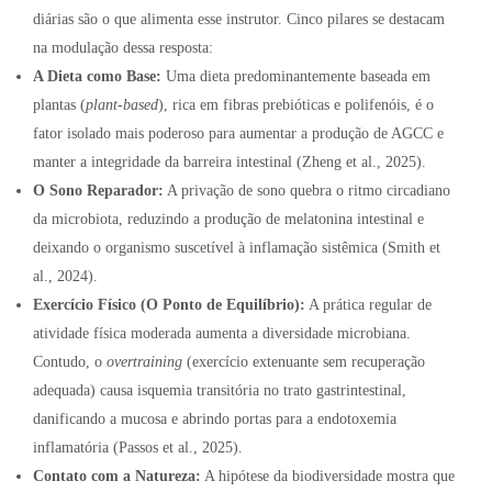
diárias são o que alimenta esse instrutor. Cinco pilares se destacam
na modulação dessa resposta:
A Dieta como Base:
Uma dieta predominantemente baseada em
plantas (
plant-based
), rica em fibras prebióticas e polifenóis, é o
fator isolado mais poderoso para aumentar a produção de AGCC e
manter a integridade da barreira intestinal (Zheng et al., 2025).
O Sono Reparador:
A privação de sono quebra o ritmo circadiano
da microbiota, reduzindo a produção de melatonina intestinal e
deixando o organismo suscetível à inflamação sistêmica (Smith et
al., 2024).
Exercício Físico (O Ponto de Equilíbrio):
A prática regular de
atividade física moderada aumenta a diversidade microbiana.
Contudo, o
overtraining
(exercício extenuante sem recuperação
adequada) causa isquemia transitória no trato gastrintestinal,
danificando a mucosa e abrindo portas para a endotoxemia
inflamatória (Passos et al., 2025).
Contato com a Natureza:
A hipótese da biodiversidade mostra que