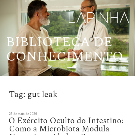
Pular
para
o
conteúdo
BIBLIOTECA DE
CONHECIMENTO
Tag:
gut leak
Publicado
25 de maio de 2026
O Exército Oculto do Intestino:
em
Como a Microbiota Modula