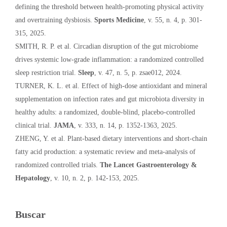
defining the threshold between health-promoting physical activity
and overtraining dysbiosis.
Sports Medicine
, v. 55, n. 4, p. 301-
315, 2025.
SMITH, R. P. et al. Circadian disruption of the gut microbiome
drives systemic low-grade inflammation: a randomized controlled
sleep restriction trial.
Sleep
, v. 47, n. 5, p. zsae012, 2024.
TURNER, K. L. et al. Effect of high-dose antioxidant and mineral
supplementation on infection rates and gut microbiota diversity in
healthy adults: a randomized, double-blind, placebo-controlled
clinical trial.
JAMA
, v. 333, n. 14, p. 1352-1363, 2025.
ZHENG, Y. et al. Plant-based dietary interventions and short-chain
fatty acid production: a systematic review and meta-analysis of
randomized controlled trials.
The Lancet Gastroenterology &
Hepatology
, v. 10, n. 2, p. 142-153, 2025.
Buscar