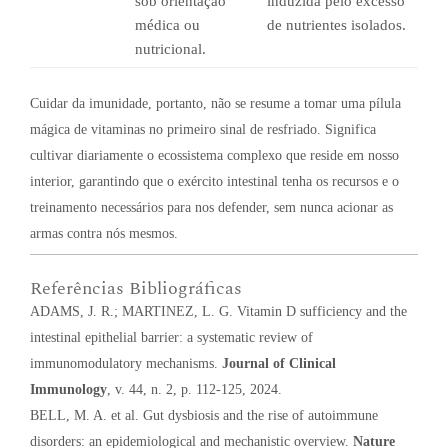
sob orientação
induzida pelo excesso
médica ou
de nutrientes isolados.
nutricional.
Cuidar da imunidade, portanto, não se resume a tomar uma pílula
mágica de vitaminas no primeiro sinal de resfriado. Significa
cultivar diariamente o ecossistema complexo que reside em nosso
interior, garantindo que o exército intestinal tenha os recursos e o
treinamento necessários para nos defender, sem nunca acionar as
armas contra nós mesmos.
Referências Bibliográficas
ADAMS, J. R.; MARTINEZ, L. G. Vitamin D sufficiency and the
intestinal epithelial barrier: a systematic review of
immunomodulatory mechanisms.
Journal of Clinical
Immunology
, v. 44, n. 2, p. 112-125, 2024.
BELL, M. A. et al. Gut dysbiosis and the rise of autoimmune
disorders: an epidemiological and mechanistic overview.
Nature