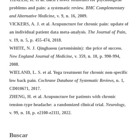
problems and pain: a systematic review.
BMC Complementary
and Alternative Medicine
, v. 9, n. 16, 2009.
VICKERS, A. J. et al. Acupuncture for chronic pain: update of
an individual patient data meta-analysis.
The Journal of Pain
,
v. 19, n. 5, p. 455-474, 2018.
WHITE, N. J. Qinghaosu (artemisinin): the price of success.
New England Journal of Medicine
, v. 359, n. 10, p. 990-994,
2008.
WIELAND, L. S. et al. Yoga treatment for chronic non-specific
low back pain.
Cochrane Database of Systematic Reviews
, n. 1,
CD010671, 2017.
ZHENG, H. et al. Acupuncture for patients with chronic
tension-type headache: a randomized clinical trial.
Neurology
,
v. 99, n. 18, p. e2100-e2111, 2022.
Buscar