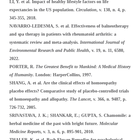
LI, Y. et al. Impact of healthy lifestyle factors on life
expectancies in the US population.
Circulation
, v. 138, n. 4, p.
345-355, 2018.
NAVARRO-LEDESMA, S. et al. Effectiveness of balneotherapy
and spa therapy in patients with rheumatoid arthritis: a
systematic review and meta-analysis.
International Journal of
Environmental Research and Public Health
, v. 19, n. 11, 6580,
2022.
PORTER, R.
The Greatest Benefit to Mankind: A Medical History
of Humanity
. London: HarperCollins, 1997.
SHANG, A. et al. Are the clinical effects of homoeopathy
placebo effects? Comparative study of placebo-controlled trials
of homoeopathy and allopathy.
The Lancet
, v. 366, n. 9487, p.
726-732, 2005.
SRIVASTAVA, J. K.; SHANKAR, E.; GUPTA, S. Chamomile: a
herbal medicine of the past with bright future.
Molecular
Medicine Reports
, v. 3, n. 6, p. 895-901, 2010.
THALER, K. et al. Bach Flower Remedies for psychological