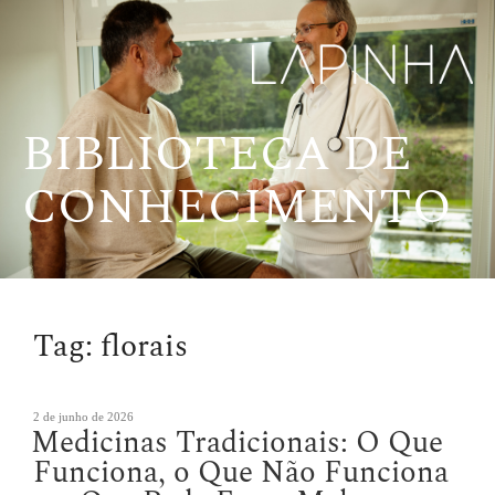
Pular
para
o
conteúdo
BIBLIOTECA DE
CONHECIMENTO
Tag:
florais
Publicado
2 de junho de 2026
Medicinas Tradicionais: O Que
em
Funciona, o Que Não Funciona