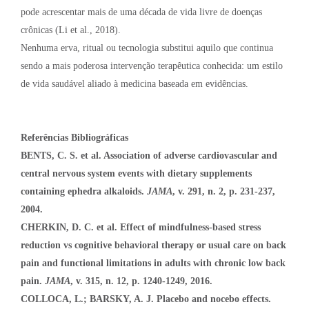
pode acrescentar mais de uma década de vida livre de doenças
crônicas (Li et al., 2018).
Nenhuma erva, ritual ou tecnologia substitui aquilo que continua
sendo a mais poderosa intervenção terapêutica conhecida: um estilo
de vida saudável aliado à medicina baseada em evidências.
Referências Bibliográficas
BENTS, C. S. et al.
Association of adverse cardiovascular and
central nervous system events with dietary supplements
containing ephedra alkaloids.
JAMA
, v. 291, n. 2, p. 231-237,
2004.
CHERKIN, D. C. et al. Effect of mindfulness-based stress
reduction vs cognitive behavioral therapy or usual care on back
pain and functional limitations in adults with chronic low back
pain.
JAMA
, v. 315, n. 12, p. 1240-1249, 2016.
COLLOCA, L.; BARSKY, A. J. Placebo and nocebo effects.