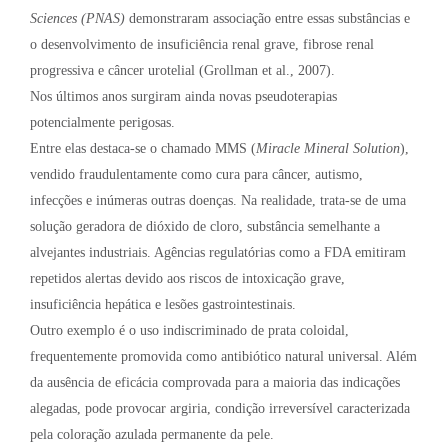
Sciences (PNAS)
demonstraram associação entre essas substâncias e
o desenvolvimento de insuficiência renal grave, fibrose renal
progressiva e câncer urotelial (Grollman et al., 2007).
Nos últimos anos surgiram ainda novas pseudoterapias
potencialmente perigosas.
Entre elas destaca-se o chamado MMS (
Miracle Mineral Solution
),
vendido fraudulentamente como cura para câncer, autismo,
infecções e inúmeras outras doenças. Na realidade, trata-se de uma
solução geradora de dióxido de cloro, substância semelhante a
alvejantes industriais. Agências regulatórias como a FDA emitiram
repetidos alertas devido aos riscos de intoxicação grave,
insuficiência hepática e lesões gastrointestinais.
Outro exemplo é o uso indiscriminado de prata coloidal,
frequentemente promovida como antibiótico natural universal. Além
da ausência de eficácia comprovada para a maioria das indicações
alegadas, pode provocar argiria, condição irreversível caracterizada
pela coloração azulada permanente da pele.