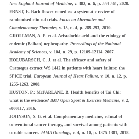
New England Journal of Medicine
, v. 382, n. 6, p. 554-561, 2020.
ERNST, E. Bach flower remedies: a systematic review of
randomised clinical trials.
Focus on Alternative and
Complementary Therapies
, v. 15, n. 4, p. 289-293, 2010.
GROLLMAN, A. P. et al. Aristolochic acid and the etiology of
endemic (Balkan) nephropathy.
Proceedings of the National
Academy of Sciences
, v. 104, n. 29, p. 12109-12114, 2007.
HOLUBARSCH, C. J. et al. The efficacy and safety of
Crataegus extract WS 1442 in patients with heart failure: the
SPICE trial.
European Journal of Heart Failure
, v. 10, n. 12, p.
1255-1263, 2008.
HUSTON, P.; McFARLANE, B. Health benefits of Tai Chi:
what is the evidence?
BMJ Open Sport & Exercise Medicine
, v. 2,
e000117, 2016.
JOHNSON, S. B. et al. Complementary medicine, refusal of
conventional cancer therapy, and survival among patients with
curable cancers.
JAMA Oncology
, v. 4, n. 10, p. 1375-1381, 2018.