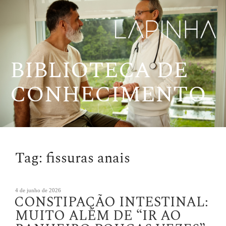
Pular
para
o
conteúdo
BIBLIOTECA DE
CONHECIMENTO
Tag:
fissuras anais
Publicado
4 de junho de 2026
CONSTIPAÇÃO INTESTINAL:
em
MUITO ALÉM DE “IR AO