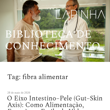
Pular
para
o
conteúdo
BIBLIOTECA DE
CONHECIMENTO
Tag:
fibra alimentar
Publicado
28 de maio de 2026
O Eixo Intestino–Pele (Gut–Skin
em
Axis): Como Alimentação,