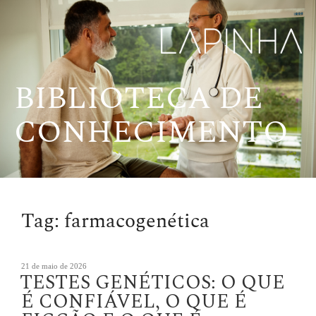
Pular
para
o
conteúdo
BIBLIOTECA DE
CONHECIMENTO
Tag:
farmacogenética
Publicado
21 de maio de 2026
TESTES GENÉTICOS: O QUE
em
É CONFIÁVEL, O QUE É