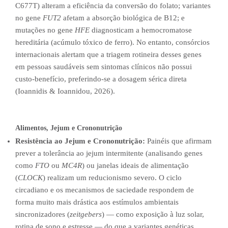
C677T) alteram a eficiência da conversão do folato; variantes
no gene
FUT2
afetam a absorção biológica de B12; e
mutações no gene
HFE
diagnosticam a hemocromatose
hereditária (acúmulo tóxico de ferro). No entanto, consórcios
internacionais alertam que a triagem rotineira desses genes
em pessoas saudáveis sem sintomas clínicos não possui
custo-benefício, preferindo-se a dosagem sérica direta
(Ioannidis & Ioannidou, 2026).
Alimentos, Jejum e Crononutrição
Resistência ao Jejum e Crononutrição:
Painéis que afirmam
prever a tolerância ao jejum intermitente (analisando genes
como
FTO
ou
MC4R
) ou janelas ideais de alimentação
(
CLOCK
) realizam um reducionismo severo. O ciclo
circadiano e os mecanismos de saciedade respondem de
forma muito mais drástica aos estímulos ambientais
sincronizadores (
zeitgebers
) — como exposição à luz solar,
rotina de sono e estresse — do que a variantes genéticas