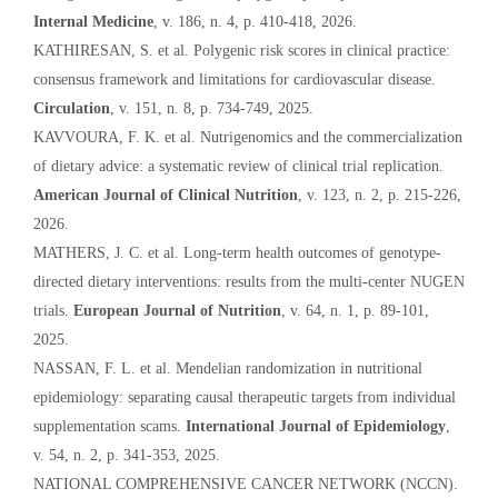
Internal Medicine
, v. 186, n. 4, p. 410-418, 2026.
KATHIRESAN, S. et al. Polygenic risk scores in clinical practice:
consensus framework and limitations for cardiovascular disease.
Circulation
, v. 151, n. 8, p. 734-749, 2025.
KAVVOURA, F. K. et al. Nutrigenomics and the commercialization
of dietary advice: a systematic review of clinical trial replication.
American Journal of Clinical Nutrition
, v. 123, n. 2, p. 215-226,
2026.
MATHERS, J. C. et al. Long-term health outcomes of genotype-
directed dietary interventions: results from the multi-center NUGEN
trials.
European Journal of Nutrition
, v. 64, n. 1, p. 89-101,
2025.
NASSAN, F. L. et al. Mendelian randomization in nutritional
epidemiology: separating causal therapeutic targets from individual
supplementation scams.
International Journal of Epidemiology
,
v. 54, n. 2, p. 341-353, 2025.
NATIONAL COMPREHENSIVE CANCER NETWORK (NCCN).