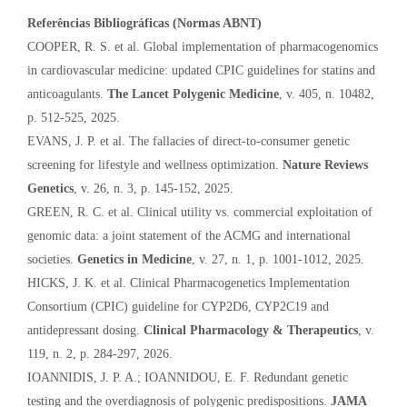
Referências Bibliográficas (Normas ABNT)
COOPER, R. S. et al. Global implementation of pharmacogenomics
in cardiovascular medicine: updated CPIC guidelines for statins and
anticoagulants.
The Lancet Polygenic Medicine
, v. 405, n. 10482,
p. 512-525, 2025.
EVANS, J. P. et al. The fallacies of direct-to-consumer genetic
screening for lifestyle and wellness optimization.
Nature Reviews
Genetics
, v. 26, n. 3, p. 145-152, 2025.
GREEN, R. C. et al. Clinical utility vs. commercial exploitation of
genomic data: a joint statement of the ACMG and international
societies.
Genetics in Medicine
, v. 27, n. 1, p. 1001-1012, 2025.
HICKS, J. K. et al. Clinical Pharmacogenetics Implementation
Consortium (CPIC) guideline for CYP2D6, CYP2C19 and
antidepressant dosing.
Clinical Pharmacology & Therapeutics
, v.
119, n. 2, p. 284-297, 2026.
IOANNIDIS, J. P. A.; IOANNIDOU, E. F. Redundant genetic
testing and the overdiagnosis of polygenic predispositions.
JAMA