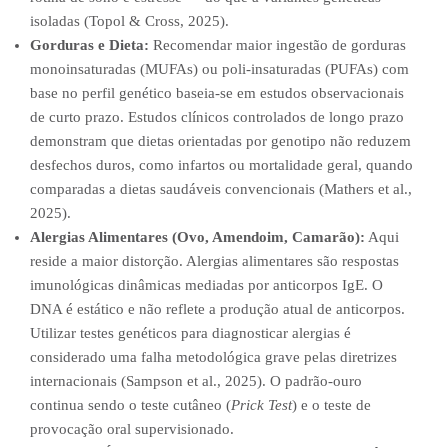
isoladas (Topol & Cross, 2025).
Gorduras e Dieta:
Recomendar maior ingestão de gorduras
monoinsaturadas (MUFAs) ou poli-insaturadas (PUFAs) com
base no perfil genético baseia-se em estudos observacionais
de curto prazo. Estudos clínicos controlados de longo prazo
demonstram que dietas orientadas por genotipo não reduzem
desfechos duros, como infartos ou mortalidade geral, quando
comparadas a dietas saudáveis convencionais (Mathers et al.,
2025).
Alergias Alimentares (Ovo, Amendoim, Camarão):
Aqui
reside a maior distorção. Alergias alimentares são respostas
imunológicas dinâmicas mediadas por anticorpos IgE. O
DNA é estático e não reflete a produção atual de anticorpos.
Utilizar testes genéticos para diagnosticar alergias é
considerado uma falha metodológica grave pelas diretrizes
internacionais (Sampson et al., 2025). O padrão-ouro
continua sendo o teste cutâneo (
Prick Test
) e o teste de
provocação oral supervisionado.