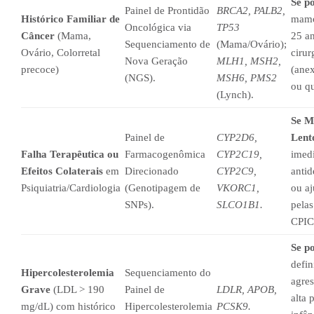
Se po
Painel de Prontidão
BRCA2, PALB2,
Histórico Familiar de
mamo
Oncológica via
TP53
Câncer
(Mama,
25 an
Sequenciamento de
(Mama/Ovário);
Ovário, Colorretal
cirur
Nova Geração
MLH1, MSH2,
precoce)
(ane
(NGS).
MSH6, PMS2
ou q
(Lynch).
Se M
Painel de
CYP2D6,
Lent
Falha Terapêutica ou
Farmacogenômica
CYP2C19,
imed
Efeitos Colaterais
em
Direcionado
CYP2C9,
antid
Psiquiatria/Cardiologia
(Genotipagem de
VKORC1,
ou aj
SNPs).
SLCO1B1.
pelas
CPIC
Se po
defin
Hipercolesterolemia
Sequenciamento do
agres
Grave
(LDL > 190
Painel de
LDLR, APOB,
alta 
mg/dL) com histórico
Hipercolesterolemia
PCSK9.