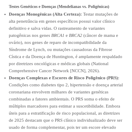
Testes Genéticos e Doenças (Mendelianas vs. Poligênicas)
Doenças Monogênicas (Alta Certeza):
Testar mutações de
alta penetrância em genes específicos possui valor clínico
definitivo e salva vidas. O rastreamento de variantes
patogênicas nos genes
BRCA1
e
BRCA2
(câncer de mama e
ovário), nos genes de reparo de incompatibilidade da
Síndrome de Lynch, ou mutações causadoras da Fibrose
Cística e da Doença de Huntington, é amplamente respaldado
por diretrizes oncológicas e médicas globais (National
Comprehensive Cancer Network [NCCN], 2026).
Doenças Complexas e Escores de Risco Poligênico (PRS):
Condições como diabetes tipo 2, hipertensão e doença arterial
coronariana envolvem milhares de variantes genéticas
combinadas a fatores ambientais. O PRS soma o efeito de
múltiplos marcadores para estimar a suscetibilidade. Embora
úteis para a estratificação de risco populacional, as diretrizes
de 2025 destacam que o PRS clínico individualizado deve ser
usado de forma complementar, pois ter um escore elevado