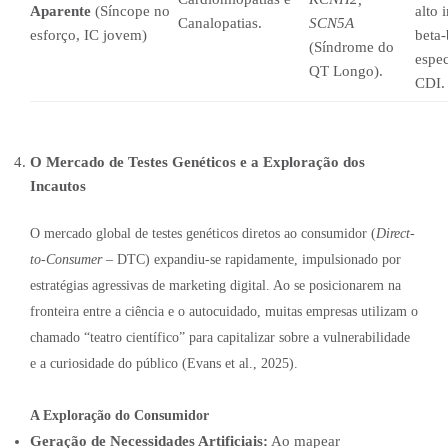
Aparente
(Síncope no
alto 
Canalopatias.
SCN5A
esforço, IC jovem)
beta
(Síndrome do
espec
QT Longo).
CDI.
O Mercado de Testes Genéticos e a Exploração dos
Incautos
O mercado global de testes genéticos diretos ao consumidor (
Direct-
to-Consumer
– DTC) expandiu-se rapidamente, impulsionado por
estratégias agressivas de marketing digital. Ao se posicionarem na
fronteira entre a ciência e o autocuidado, muitas empresas utilizam o
chamado “teatro científico” para capitalizar sobre a vulnerabilidade
e a curiosidade do público (Evans et al., 2025).
A Exploração do Consumidor
Geração de Necessidades Artificiais:
Ao mapear