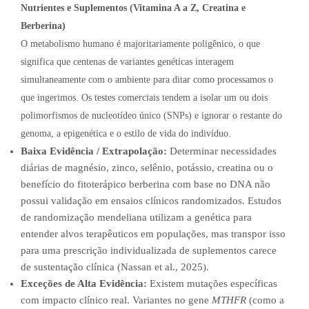
Nutrientes e Suplementos (Vitamina A a Z, Creatina e
Berberina)
O metabolismo humano é majoritariamente poligênico, o que
significa que centenas de variantes genéticas interagem
simultaneamente com o ambiente para ditar como processamos o
que ingerimos. Os testes comerciais tendem a isolar um ou dois
polimorfismos de nucleotídeo único (SNPs) e ignorar o restante do
genoma, a epigenética e o estilo de vida do indivíduo.
Baixa Evidência / Extrapolação:
Determinar necessidades
diárias de magnésio, zinco, selênio, potássio, creatina ou o
benefício do fitoterápico berberina com base no DNA não
possui validação em ensaios clínicos randomizados. Estudos
de randomização mendeliana utilizam a genética para
entender alvos terapêuticos em populações, mas transpor isso
para uma prescrição individualizada de suplementos carece
de sustentação clínica (Nassan et al., 2025).
Exceções de Alta Evidência:
Existem mutações específicas
com impacto clínico real. Variantes no gene
MTHFR
(como a