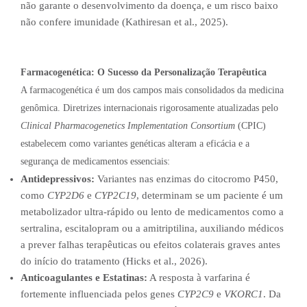
não garante o desenvolvimento da doença, e um risco baixo
não confere imunidade (Kathiresan et al., 2025).
Farmacogenética: O Sucesso da Personalização Terapêutica
A farmacogenética é um dos campos mais consolidados da medicina
genômica. Diretrizes internacionais rigorosamente atualizadas pelo
Clinical Pharmacogenetics Implementation Consortium
(CPIC)
estabelecem como variantes genéticas alteram a eficácia e a
segurança de medicamentos essenciais:
Antidepressivos:
Variantes nas enzimas do citocromo P450,
como
CYP2D6
e
CYP2C19
, determinam se um paciente é um
metabolizador ultra-rápido ou lento de medicamentos como a
sertralina, escitalopram ou a amitriptilina, auxiliando médicos
a prever falhas terapêuticas ou efeitos colaterais graves antes
do início do tratamento (Hicks et al., 2026).
Anticoagulantes e Estatinas:
A resposta à varfarina é
fortemente influenciada pelos genes
CYP2C9
e
VKORC1
. Da