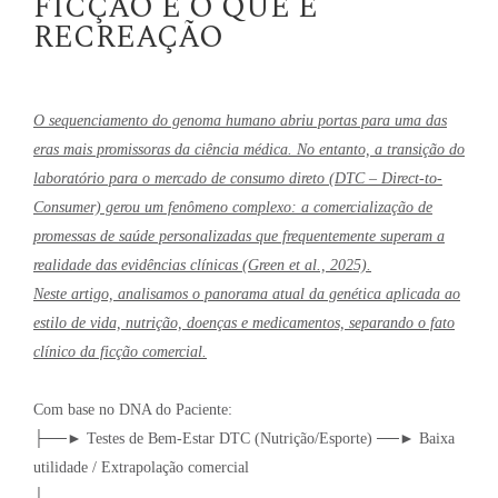
FICÇÃO E O QUE É
RECREAÇÃO
O sequenciamento do genoma humano abriu portas para uma das
eras mais promissoras da ciência médica. No entanto, a transição do
laboratório para o mercado de consumo direto (DTC – Direct-to-
Consumer) gerou um fenômeno complexo: a comercialização de
promessas de saúde personalizadas que frequentemente superam a
realidade das evidências clínicas (Green et al., 2025).
Neste artigo, analisamos o panorama atual da genética aplicada ao
estilo de vida, nutrição, doenças e medicamentos, separando o fato
clínico da ficção comercial.
Com base no DNA do Paciente:
├──► Testes de Bem-Estar DTC (Nutrição/Esporte) ──► Baixa
utilidade / Extrapolação comercial
│