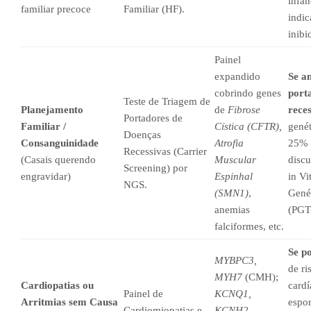
infân
familiar precoce
Familiar (HF).
indic
inib
Painel
expandido
Se a
cobrindo genes
port
Teste de Triagem de
Planejamento
de
Fibrose
reces
Portadores de
Familiar /
Cística (CFTR),
genét
Doenças
Consanguinidade
Atrofia
25% d
Recessivas (Carrier
(Casais querendo
Muscular
discu
Screening) por
engravidar)
Espinhal
in Vi
NGS.
(SMN1)
,
Genét
anemias
(PGT
falciformes, etc.
Se po
MYBPC3,
de ri
MYH7
(CMH);
Cardiopatias ou
cardí
Painel de
KCNQ1,
Arritmias sem Causa
espor
Cardiomiopatias e
KCNH2,