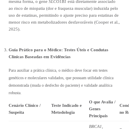
mesma forma, o gene
SLCO1B1
está diretamente associado
ao risco de miopatia (dor e fraqueza muscular) induzida pelo
uso de estatinas, permitindo o ajuste preciso para estatinas de
menor risco em metabolizadores desfavoráveis (Cooper et al.,
2025).
Guia Prático para o Médico: Testes Úteis e Condutas
Clínicas Baseadas em Evidências
Para auxiliar a prática clínica, o médico deve focar em testes
genéticos e moleculares validados, que possuam utilidade clínica
demonstrada (muda o desfecho do paciente) e validade analítica
robusta.
O que Avalia /
Cenário Clínico /
Teste Indicado e
Cond
Genes
Suspeita
Metodologia
no R
Principais
BRCA1,