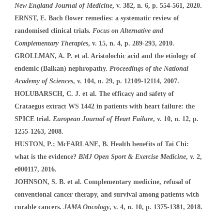
New England Journal of Medicine
, v. 382, n. 6, p. 554-561, 2020.
ERNST, E. Bach flower remedies: a systematic review of
randomised clinical trials.
Focus on Alternative and
Complementary Therapies
, v. 15, n. 4, p. 289-293, 2010.
GROLLMAN, A. P. et al. Aristolochic acid and the etiology of
endemic (Balkan) nephropathy.
Proceedings of the National
Academy of Sciences
, v. 104, n. 29, p. 12109-12114, 2007.
HOLUBARSCH, C. J. et al. The efficacy and safety of
Crataegus extract WS 1442 in patients with heart failure: the
SPICE trial.
European Journal of Heart Failure
, v. 10, n. 12, p.
1255-1263, 2008.
HUSTON, P.; McFARLANE, B. Health benefits of Tai Chi:
what is the evidence?
BMJ Open Sport & Exercise Medicine
, v. 2,
e000117, 2016.
JOHNSON, S. B. et al. Complementary medicine, refusal of
conventional cancer therapy, and survival among patients with
curable cancers.
JAMA Oncology
, v. 4, n. 10, p. 1375-1381, 2018.