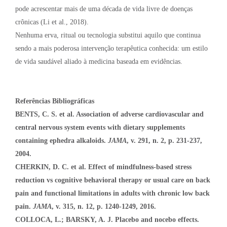
pode acrescentar mais de uma década de vida livre de doenças
crônicas (Li et al., 2018).
Nenhuma erva, ritual ou tecnologia substitui aquilo que continua
sendo a mais poderosa intervenção terapêutica conhecida: um estilo
de vida saudável aliado à medicina baseada em evidências.
Referências Bibliográficas
BENTS, C. S. et al.
Association of adverse cardiovascular and
central nervous system events with dietary supplements
containing ephedra alkaloids.
JAMA
, v. 291, n. 2, p. 231-237,
2004.
CHERKIN, D. C. et al. Effect of mindfulness-based stress
reduction vs cognitive behavioral therapy or usual care on back
pain and functional limitations in adults with chronic low back
pain.
JAMA
, v. 315, n. 12, p. 1240-1249, 2016.
COLLOCA, L.; BARSKY, A. J. Placebo and nocebo effects.