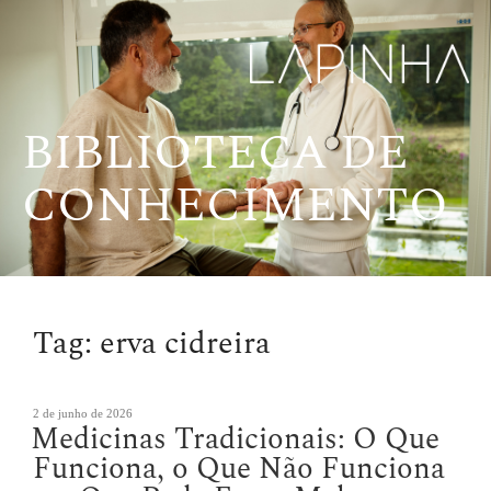
Pular
para
o
conteúdo
BIBLIOTECA DE
CONHECIMENTO
Tag:
erva cidreira
Publicado
2 de junho de 2026
Medicinas Tradicionais: O Que
em
Funciona, o Que Não Funciona