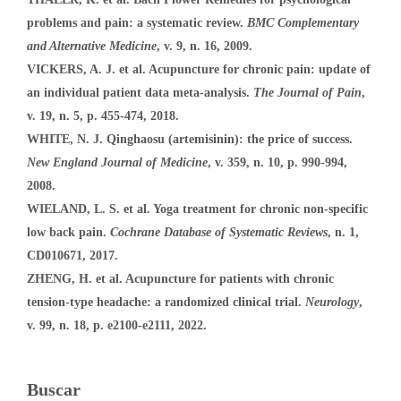
problems and pain: a systematic review.
BMC Complementary
and Alternative Medicine
, v. 9, n. 16, 2009.
VICKERS, A. J. et al. Acupuncture for chronic pain: update of
an individual patient data meta-analysis.
The Journal of Pain
,
v. 19, n. 5, p. 455-474, 2018.
WHITE, N. J. Qinghaosu (artemisinin): the price of success.
New England Journal of Medicine
, v. 359, n. 10, p. 990-994,
2008.
WIELAND, L. S. et al. Yoga treatment for chronic non-specific
low back pain.
Cochrane Database of Systematic Reviews
, n. 1,
CD010671, 2017.
ZHENG, H. et al. Acupuncture for patients with chronic
tension-type headache: a randomized clinical trial.
Neurology
,
v. 99, n. 18, p. e2100-e2111, 2022.
Buscar