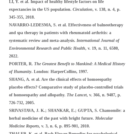
LI, Y. et al. Impact of healthy lifestyle factors on life
expectancies in the US population.
Circulation
, v. 138, n. 4, p.
345-355, 2018.
NAVARRO-LEDESMA, S. et al. Effectiveness of balneotherapy
and spa therapy in patients with rheumatoid arthritis: a
systematic review and meta-analysis.
International Journal of
Environmental Research and Public Health
, v. 19, n. 11, 6580,
2022.
PORTER, R.
The Greatest Benefit to Mankind: A Medical History
of Humanity
. London: HarperCollins, 1997.
SHANG, A. et al. Are the clinical effects of homoeopathy
placebo effects? Comparative study of placebo-controlled trials
of homoeopathy and allopathy.
The Lancet
, v. 366, n. 9487, p.
726-732, 2005.
SRIVASTAVA, J. K.; SHANKAR, E.; GUPTA, S. Chamomile: a
herbal medicine of the past with bright future.
Molecular
Medicine Reports
, v. 3, n. 6, p. 895-901, 2010.
THALER, K. et al. Bach Flower Remedies for psychological