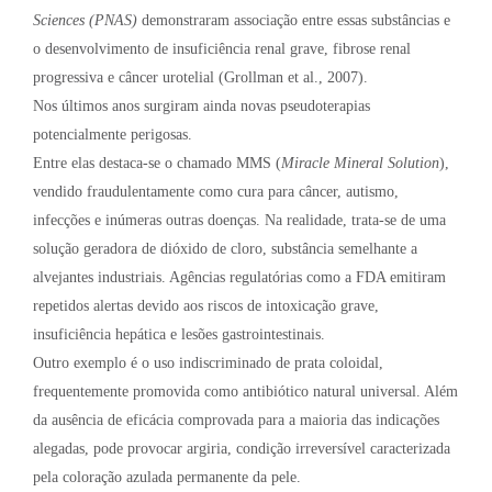
Sciences (PNAS)
demonstraram associação entre essas substâncias e
o desenvolvimento de insuficiência renal grave, fibrose renal
progressiva e câncer urotelial (Grollman et al., 2007).
Nos últimos anos surgiram ainda novas pseudoterapias
potencialmente perigosas.
Entre elas destaca-se o chamado MMS (
Miracle Mineral Solution
),
vendido fraudulentamente como cura para câncer, autismo,
infecções e inúmeras outras doenças. Na realidade, trata-se de uma
solução geradora de dióxido de cloro, substância semelhante a
alvejantes industriais. Agências regulatórias como a FDA emitiram
repetidos alertas devido aos riscos de intoxicação grave,
insuficiência hepática e lesões gastrointestinais.
Outro exemplo é o uso indiscriminado de prata coloidal,
frequentemente promovida como antibiótico natural universal. Além
da ausência de eficácia comprovada para a maioria das indicações
alegadas, pode provocar argiria, condição irreversível caracterizada
pela coloração azulada permanente da pele.