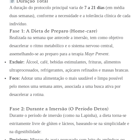
Duração Total
A duração do protocolo principal varia de
7 a 21 dias
(em média
duas semanas), conforme a necessidade e a tolerância clínica de cada
indivíduo.
Fase 1: A Dieta de Preparo (Home-care)
Realizada na semana que antecede a imersão, tem como objetivo
desacelerar o ritmo metabólico e o sistema nervoso central,
assemelhando-se ao preparo para a terapia
Mayr Prevent
.
Excluir:
Álcool, café, bebidas estimulantes, frituras, alimentos
ultraprocessados, refrigerantes, açúcares refinados e massas brancas.
Foco:
Adotar uma alimentação o mais saudável e limpa possível
pelo menos uma semana antes, associada a uma busca ativa por
desacelerar a rotina.
Fase 2: Durante a Imersão (O Período Detox)
Durante o período de imersão (como na Lapinha), a dieta torna-se
estritamente livre de glúten e lácteos, baseando-se na simplicidade e
na digestibilidade:
Desjejum:
Mingau de aveia preparado com leite de amêndoas ou