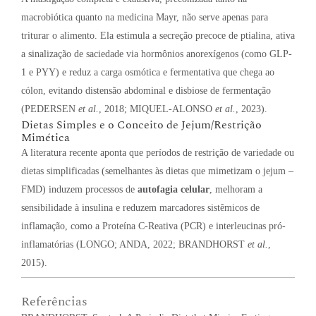
macrobiótica quanto na medicina Mayr, não serve apenas para
triturar o alimento. Ela estimula a secreção precoce de ptialina, ativa
a sinalização de saciedade via hormônios anorexígenos (como GLP-
1 e PYY) e reduz a carga osmótica e fermentativa que chega ao
cólon, evitando distensão abdominal e disbiose de fermentação
(PEDERSEN
et al.
, 2018; MIQUEL-ALONSO
et al.
, 2023).
Dietas Simples e o Conceito de Jejum/Restrição
Mimética
A literatura recente aponta que períodos de restrição de variedade ou
dietas simplificadas (semelhantes às dietas que mimetizam o jejum –
FMD) induzem processos de
autofagia celular
, melhoram a
sensibilidade à insulina e reduzem marcadores sistêmicos de
inflamação, como a Proteína C-Reativa (PCR) e interleucinas pró-
inflamatórias (LONGO; ANDA, 2022; BRANDHORST
et al.
,
2015).
Referências