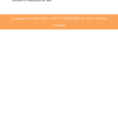
Termos e condições de uso
Lar Lapeano de Saúde LTDA - CNPJ 75.189.597/0001-63. Todos os direitos
reservados.