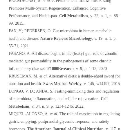
BRANDHORST, S.
et al.
A Periodic Diet that Mimics Fasting
Promotes Multi-System Regeneration, Enhanced Cognitive
Performance, and Healthspan.
Cell Metabolism
, v. 22, n. 1, p. 86-
99, 2015.
FAN, Y.; PEDERSEN, O. Gut microbiota in human metabolic
health and disease.
Nature Reviews Microbiology
, v. 19, n. 1, p.
55-71, 2021.
FASANO, A. All disease begins in the (leaky) gut: role of zonulin-
mediated gut permeability in the pathogenesis of some chronic
inflammatory diseases.
F1000Research
, v. 9, p. 1-13, 2020.
KRUSEMAN, M.
et al.
Alternative diets: a double-edged sword for
nutrition and health.
Swiss Medical Weekly
, v. 145, w14197, 2015.
LONGO, V. D.; ANDA, S. Fasting-mimicking diets and regulation
of microbiota, inflammation, and cellular rejuvenation.
Cell
Metabolism
, v. 34, n. 9, p. 1234-1246, 2022.
MIQUEL-ALONSO, A.
et al.
The role of mastication in regulating
gastric emptying, postprandial glycemic response, and satiety
hormones.
The American Journal of Clinical Nutrition
, v. 117, n.