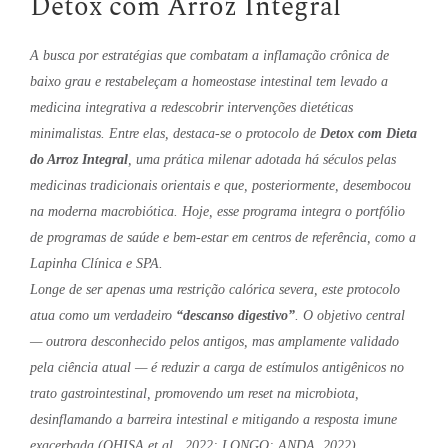
Detox com Arroz Integral
A busca por estratégias que combatam a inflamação crônica de
baixo grau e restabeleçam a homeostase intestinal tem levado a
medicina integrativa a redescobrir intervenções dietéticas
minimalistas. Entre elas, destaca-se o protocolo de
Detox com Dieta
do Arroz Integral
, uma prática milenar adotada há séculos pelas
medicinas tradicionais orientais e que, posteriormente, desembocou
na moderna macrobiótica. Hoje, esse programa integra o portfólio
de programas de saúde e bem-estar em centros de referência, como a
Lapinha Clínica e SPA.
Longe de ser apenas uma restrição calórica severa, este protocolo
atua como um verdadeiro
“descanso digestivo”
. O objetivo central
— outrora desconhecido pelos antigos, mas amplamente validado
pela ciência atual — é reduzir a carga de estímulos antigênicos no
trato gastrointestinal, promovendo um reset na microbiota,
desinflamando a barreira intestinal e mitigando a resposta imune
exacerbada (OHISA et al., 2022; LONGO; ANDA, 2022).