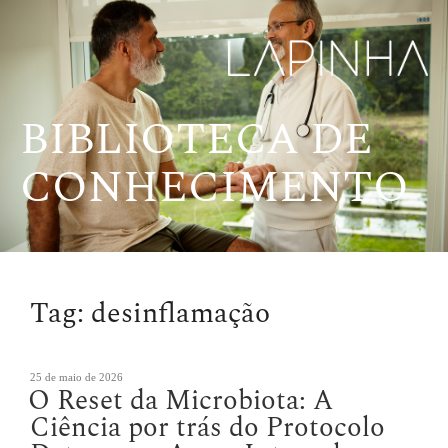
Pular
para
o
conteúdo
BIBLIOTECA DE
CONHECIMENTO
Tag:
desinflamação
Publicado
25 de maio de 2026
O Reset da Microbiota: A
em
Ciência por trás do Protocolo