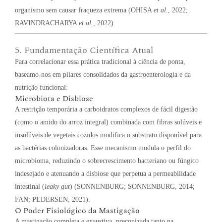
organismo sem causar fraqueza extrema (OHISA
et al.
, 2022;
RAVINDRACHARYA
et al.
, 2022).
5. Fundamentação Científica Atual
Para correlacionar essa prática tradicional à ciência de ponta,
baseamo-nos em pilares consolidados da gastroenterologia e da
nutrição funcional:
Microbiota e Disbiose
A restrição temporária a carboidratos complexos de fácil digestão
(como o amido do arroz integral) combinada com fibras solúveis e
insolúveis de vegetais cozidos modifica o substrato disponível para
as bactérias colonizadoras. Esse mecanismo modula o perfil do
microbioma, reduzindo o sobrecrescimento bacteriano ou fúngico
indesejado e atenuando a disbiose que perpetua a permeabilidade
intestinal (
leaky gut
) (SONNENBURG; SONNENBURG, 2014;
FAN; PEDERSEN, 2021).
O Poder Fisiológico da Mastigação
A mastigação completa e exaustiva, preconizada tanto na