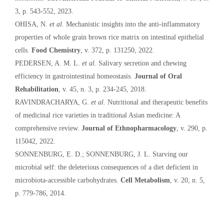
3, p. 543-552, 2023.
OHISA, N.
et al.
Mechanistic insights into the anti-inflammatory
properties of whole grain brown rice matrix on intestinal epithelial
cells.
Food Chemistry
, v. 372, p. 131250, 2022.
PEDERSEN, A. M. L.
et al.
Salivary secretion and chewing
efficiency in gastrointestinal homeostasis.
Journal of Oral
Rehabilitation
, v. 45, n. 3, p. 234-245, 2018.
RAVINDRACHARYA, G.
et al.
Nutritional and therapeutic benefits
of medicinal rice varieties in traditional Asian medicine: A
comprehensive review.
Journal of Ethnopharmacology
, v. 290, p.
115042, 2022.
SONNENBURG, E. D.; SONNENBURG, J. L. Starving our
microbial self: the deleterious consequences of a diet deficient in
microbiota-accessible carbohydrates.
Cell Metabolism
, v. 20, n. 5,
p. 779-786, 2014.