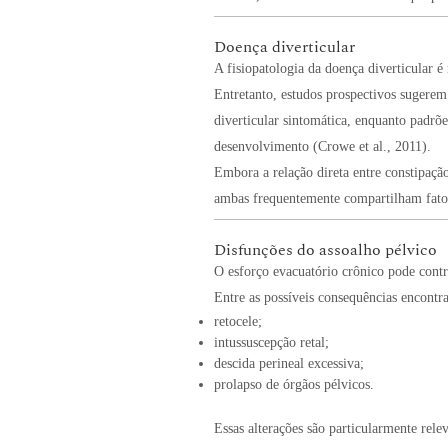
Doença diverticular
A fisiopatologia da doença diverticular 
Entretanto, estudos prospectivos sugerem 
diverticular sintomática, enquanto padrõ
desenvolvimento (Crowe et al., 2011).
Embora a relação direta entre constipação
ambas frequentemente compartilham fator
Disfunções do assoalho pélvico
O esforço evacuatório crônico pode contri
Entre as possíveis consequências encontr
retocele;
intussuscepção retal;
descida perineal excessiva;
prolapso de órgãos pélvicos.
Essas alterações são particularmente rel