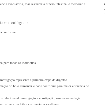
ncia evacuatória, mas restaurar a função intestinal e melhorar a
 farmacológicas
ada conforme:
da para todos os indivíduos.
astigação representa a primeira etapa da digestão.
ação do bolo alimentar e pode contribuir para maior eficiência do
os relacionando mastigação e constipação, essa recomendação
ompatível com hábitos alimentares saudáveis.