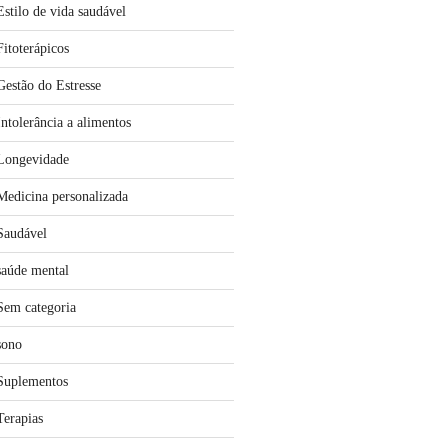
Estilo de vida saudável
Fitoterápicos
Gestão do Estresse
Intolerância a alimentos
Longevidade
Medicina personalizada
Saudável
saúde mental
Sem categoria
sono
Suplementos
Terapias