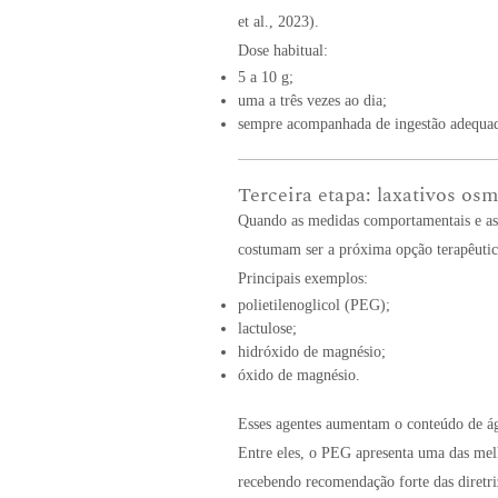
et al., 2023).
Dose habitual:
5 a 10 g;
uma a três vezes ao dia;
sempre acompanhada de ingestão adequad
Terceira etapa: laxativos os
Quando as medidas comportamentais e as f
costumam ser a próxima opção terapêutic
Principais exemplos:
polietilenoglicol (PEG);
lactulose;
hidróxido de magnésio;
óxido de magnésio.
Esses agentes aumentam o conteúdo de águ
Entre eles, o PEG apresenta uma das mel
recebendo recomendação forte das diretriz