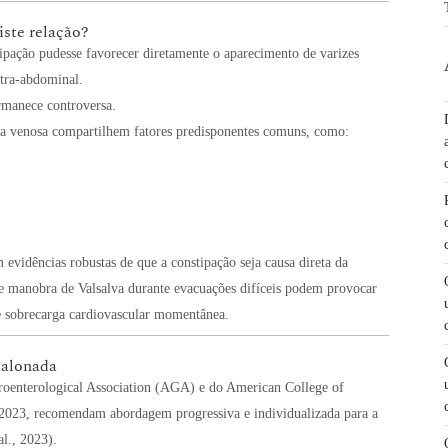
iste relação?
tipação pudesse favorecer diretamente o aparecimento de varizes
ntra-abdominal.
ermanece controversa.
cia venosa compartilhem fatores predisponentes comuns, como:
m evidências robustas de que a constipação seja causa direta da
de manobra de Valsalva durante evacuações difíceis podem provocar
l e sobrecarga cardiovascular momentânea.
calonada
troenterological Association (AGA) e do American College of
2023, recomendam abordagem progressiva e individualizada para a
al., 2023).