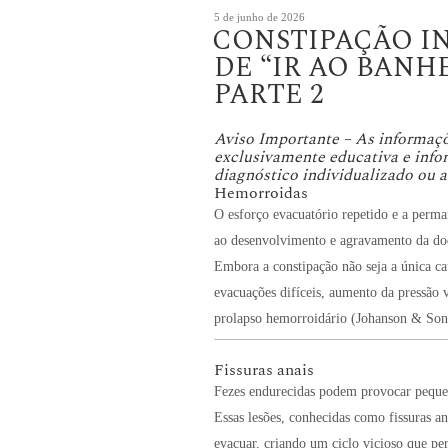
Publicado
5 de junho de 2026
CONSTIPAÇÃO I
em
DE “IR AO BANH
PARTE 2
Aviso Importante – As informaçõ
exclusivamente educativa e info
diagnóstico individualizado ou 
Hemorroidas
O esforço evacuatório repetido e a perman
ao desenvolvimento e agravamento da do
Embora a constipação não seja a única ca
evacuações difíceis, aumento da pressão
prolapso hemorroidário (Johanson & Son
Fissuras anais
Fezes endurecidas podem provocar peque
Essas lesões, conhecidas como fissuras a
evacuar, criando um ciclo vicioso que per