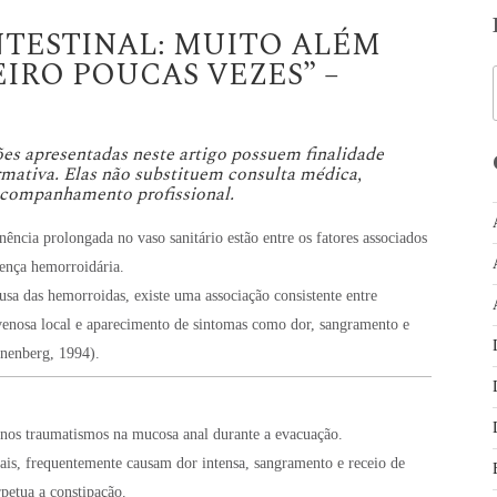
NTESTINAL: MUITO ALÉM
EIRO POUCAS VEZES” –
es apresentadas neste artigo possuem finalidade
rmativa. Elas não substituem consulta médica,
acompanhamento profissional.
ência prolongada no vaso sanitário estão entre os fatores associados
ença hemorroidária.
usa das hemorroidas, existe uma associação consistente entre
 venosa local e aparecimento de sintomas como dor, sangramento e
nenberg, 1994).
nos traumatismos na mucosa anal durante a evacuação.
nais, frequentemente causam dor intensa, sangramento e receio de
petua a constipação.