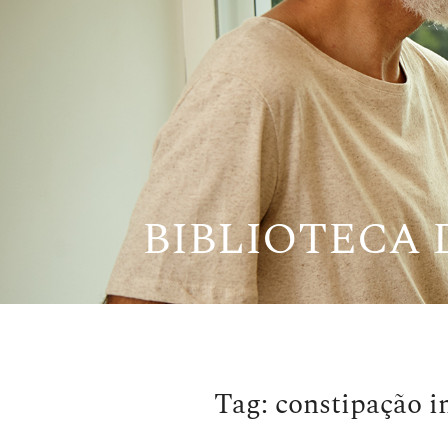
Pular
para
o
conteúdo
BIBLIOTECA
Tag:
constipação i