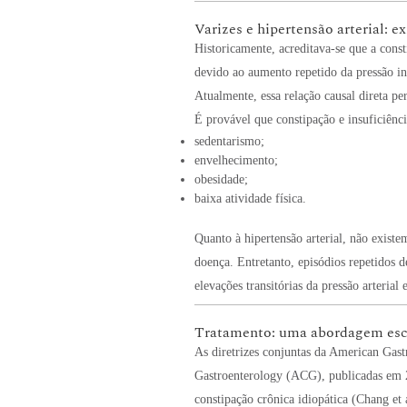
Varizes e hipertensão arterial: ex
Historicamente, acreditava-se que a cons
devido ao aumento repetido da pressão i
Atualmente, essa relação causal direta p
É provável que constipação e insuficiên
sedentarismo;
envelhecimento;
obesidade;
baixa atividade física.
Quanto à hipertensão arterial, não existe
doença. Entretanto, episódios repetidos 
elevações transitórias da pressão arteria
Tratamento: uma abordagem es
As diretrizes conjuntas da American Gas
Gastroenterology (ACG), publicadas em 
constipação crônica idiopática (Chang et 