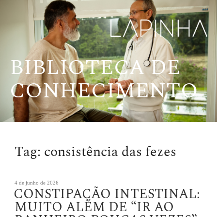
Pular
para
o
conteúdo
BIBLIOTECA DE
CONHECIMENTO
Tag:
consistência das fezes
Publicado
4 de junho de 2026
CONSTIPAÇÃO INTESTINAL:
em
MUITO ALÉM DE “IR AO