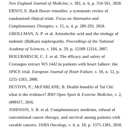
New England Journal of Medicine
, v. 382, n. 6, p. 554-561, 2020.
ERNST, E. Bach flower remedies: a systematic review of
randomised clinical trials.
Focus on Alternative and
Complementary Therapies
, v. 15, n. 4, p. 289-293, 2010.
GROLLMAN, A. P. et al. Aristolochic acid and the etiology of
endemic (Balkan) nephropathy.
Proceedings of the National
Academy of Sciences
, v. 104, n. 29, p. 12109-12114, 2007.
HOLUBARSCH, C. J. et al. The efficacy and safety of
Crataegus extract WS 1442 in patients with heart failure: the
SPICE trial.
European Journal of Heart Failure
, v. 10, n. 12, p.
1255-1263, 2008.
HUSTON, P.; McFARLANE, B. Health benefits of Tai Chi:
what is the evidence?
BMJ Open Sport & Exercise Medicine
, v. 2,
e000117, 2016.
JOHNSON, S. B. et al. Complementary medicine, refusal of
conventional cancer therapy, and survival among patients with
curable cancers.
JAMA Oncology
, v. 4, n. 10, p. 1375-1381, 2018.