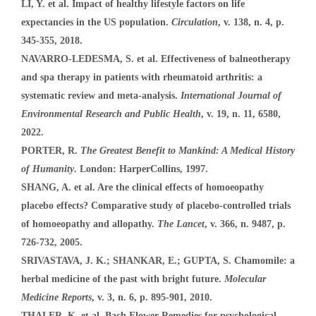
LI, Y. et al. Impact of healthy lifestyle factors on life
expectancies in the US population.
Circulation
, v. 138, n. 4, p.
345-355, 2018.
NAVARRO-LEDESMA, S. et al. Effectiveness of balneotherapy
and spa therapy in patients with rheumatoid arthritis: a
systematic review and meta-analysis.
International Journal of
Environmental Research and Public Health
, v. 19, n. 11, 6580,
2022.
PORTER, R.
The Greatest Benefit to Mankind: A Medical History
of Humanity
. London: HarperCollins, 1997.
SHANG, A. et al. Are the clinical effects of homoeopathy
placebo effects? Comparative study of placebo-controlled trials
of homoeopathy and allopathy.
The Lancet
, v. 366, n. 9487, p.
726-732, 2005.
SRIVASTAVA, J. K.; SHANKAR, E.; GUPTA, S. Chamomile: a
herbal medicine of the past with bright future.
Molecular
Medicine Reports
, v. 3, n. 6, p. 895-901, 2010.
THALER, K. et al. Bach Flower Remedies for psychological