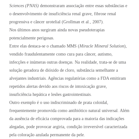
Sciences (PNAS)
demonstraram associação entre essas substâncias e
o desenvolvimento de insuficiência renal grave, fibrose renal
progressiva e câncer urotelial (Grollman et al., 2007).
Nos últimos anos surgiram ainda novas pseudoterapias
potencialmente perigosas.
Entre elas destaca-se o chamado MMS (
Miracle Mineral Solution
),
vendido fraudulentamente como cura para câncer, autismo,
infecções e inúmeras outras doenças. Na realidade, trata-se de uma
solução geradora de dióxido de cloro, substância semelhante a
alvejantes industriais. Agências regulatórias como a FDA emitiram
repetidos alertas devido aos riscos de intoxicação grave,
insuficiência hepática e lesões gastrointestinais.
Outro exemplo é o uso indiscriminado de prata coloidal,
frequentemente promovida como antibiótico natural universal. Além
da ausência de eficácia comprovada para a maioria das indicações
alegadas, pode provocar argiria, condição irreversível caracterizada
pela coloração azulada permanente da pele.