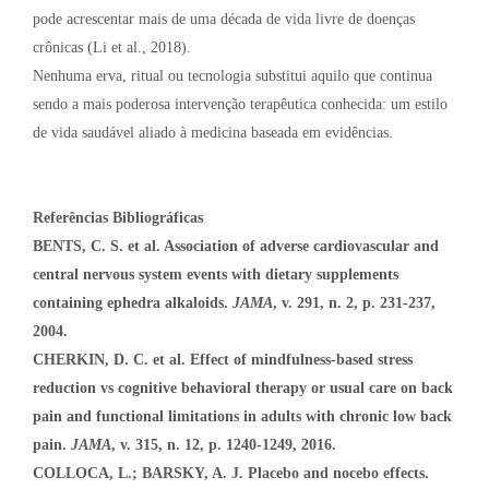
pode acrescentar mais de uma década de vida livre de doenças
crônicas (Li et al., 2018).
Nenhuma erva, ritual ou tecnologia substitui aquilo que continua
sendo a mais poderosa intervenção terapêutica conhecida: um estilo
de vida saudável aliado à medicina baseada em evidências.
Referências Bibliográficas
BENTS, C. S. et al.
Association of adverse cardiovascular and
central nervous system events with dietary supplements
containing ephedra alkaloids.
JAMA
, v. 291, n. 2, p. 231-237,
2004.
CHERKIN, D. C. et al. Effect of mindfulness-based stress
reduction vs cognitive behavioral therapy or usual care on back
pain and functional limitations in adults with chronic low back
pain.
JAMA
, v. 315, n. 12, p. 1240-1249, 2016.
COLLOCA, L.; BARSKY, A. J. Placebo and nocebo effects.