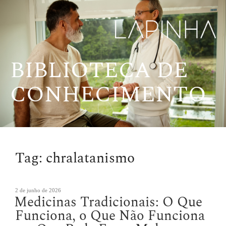
Pular
para
o
conteúdo
BIBLIOTECA DE
CONHECIMENTO
Tag:
chralatanismo
Publicado
2 de junho de 2026
Medicinas Tradicionais: O Que
em
Funciona, o Que Não Funciona