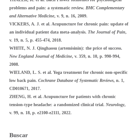
problems and pain: a systematic review.
BMC Complementary
and Alternative Medicine
, v. 9, n. 16, 2009.
VICKERS, A. J. et al. Acupuncture for chronic pain: update of
an individual patient data meta-analysis.
The Journal of Pain
,
v. 19, n. 5, p. 455-474, 2018.
WHITE, N. J. Qinghaosu (artemisinin): the price of success.
New England Journal of Medicine
, v. 359, n. 10, p. 990-994,
2008.
WIELAND, L. S. et al. Yoga treatment for chronic non-specific
low back pain.
Cochrane Database of Systematic Reviews
, n. 1,
CD010671, 2017.
ZHENG, H. et al. Acupuncture for patients with chronic
tension-type headache: a randomized clinical trial.
Neurology
,
v. 99, n. 18, p. e2100-e2111, 2022.
Buscar