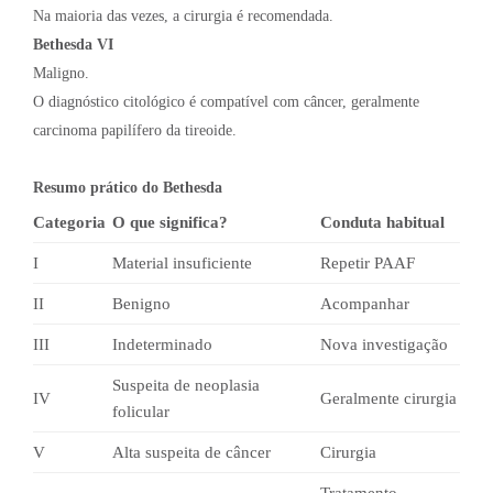
Na maioria das vezes, a cirurgia é recomendada.
Bethesda VI
Maligno.
O diagnóstico citológico é compatível com câncer, geralmente
carcinoma papilífero da tireoide.
Resumo prático do Bethesda
Categoria
O que significa?
Conduta habitual
I
Material insuficiente
Repetir PAAF
II
Benigno
Acompanhar
III
Indeterminado
Nova investigação
Suspeita de neoplasia
IV
Geralmente cirurgia
folicular
V
Alta suspeita de câncer
Cirurgia
Tratamento