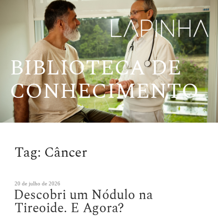
Pular
para
o
conteúdo
BIBLIOTECA DE
CONHECIMENTO
Tag:
Câncer
Publicado
20 de julho de 2026
Descobri um Nódulo na
em
Tireoide. E Agora?