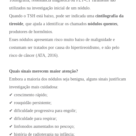
Tomografia, ressonância magnética ou PET-CT raramente são
utilizados na investigação inicial de um nódulo.
Quando o TSH está baixo, pode ser indicada uma
cintilografia da
tireoide
, que ajuda a identificar os chamados
nódulos quentes
,
produtores de hormônios.
Esses nódulos apresentam risco muito baixo de malignidade e
costumam ser tratados por causa do hipertireoidismo, e não pelo
risco de câncer (ATA, 2016).
Quais sinais merecem maior atenção?
Embora a maioria dos nódulos seja benigna, alguns sinais justificam
investigação mais cuidadosa:
✔ crescimento rápido;
✔ rouquidão persistente;
✔ dificuldade progressiva para engolir;
✔ dificuldade para respirar;
✔ linfonodos aumentados no pescoço;
✔ história de radioterapia na infância;