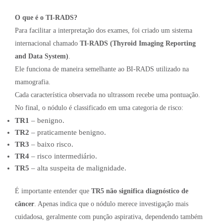
O que é o TI-RADS?
Para facilitar a interpretação dos exames, foi criado um sistema
internacional chamado
TI-RADS (Thyroid Imaging Reporting
and Data System)
.
Ele funciona de maneira semelhante ao BI-RADS utilizado na
mamografia.
Cada característica observada no ultrassom recebe uma pontuação.
No final, o nódulo é classificado em uma categoria de risco:
TR1
– benigno.
TR2
– praticamente benigno.
TR3
– baixo risco.
TR4
– risco intermediário.
TR5
– alta suspeita de malignidade.
É importante entender que
TR5 não significa diagnóstico de
câncer
. Apenas indica que o nódulo merece investigação mais
cuidadosa, geralmente com punção aspirativa, dependendo também