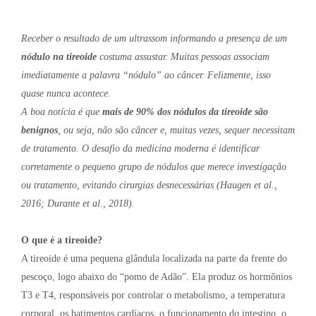
Receber o resultado de um ultrassom informando a presença de um
nódulo na tireoide
costuma assustar. Muitas pessoas associam
imediatamente a palavra “nódulo” ao câncer. Felizmente, isso
quase nunca acontece.
A boa notícia é que
mais de 90% dos nódulos da tireoide são
benignos
, ou seja, não são câncer e, muitas vezes, sequer necessitam
de tratamento. O desafio da medicina moderna é identificar
corretamente o pequeno grupo de nódulos que merece investigação
ou tratamento, evitando cirurgias desnecessárias (Haugen et al.,
2016; Durante et al., 2018).
O que é a tireoide?
A tireoide é uma pequena glândula localizada na parte da frente do
pescoço, logo abaixo do “pomo de Adão”. Ela produz os hormônios
T3 e T4, responsáveis por controlar o metabolismo, a temperatura
corporal, os batimentos cardíacos, o funcionamento do intestino, o