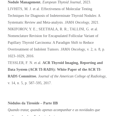
Nodule Management.
European Thyroid Journal
, 2023.
LIVHITS, M. J. et al. Effectiveness of Molecular Testing
Techniques for Diagnosis of Indeterminate Thyroid Nodules: A
Systematic Review and Meta-analysis.
JAMA Oncology
, 2021.
NIKIFOROV, Y. E.; SEETHALA, R. R.; TALLINI, G. et al.
Nomenclature Revision for Encapsulated Follicular Variant of
Papillary Thyroid Carcinoma: A Paradigm Shift to Reduce
Overtreatment of Indolent Tumors.
JAMA Oncology
, v. 2, n. 8, p.
1023–1029, 2016.
TESSLER, F. N. et al.
ACR Thyroid Imaging, Reporting and
Data System (ACR TI-RADS): White Paper of the ACR TI-
RADS Committee.
Journal of the American College of Radiology
,
v. 14, n. 5, p. 587–595, 2017.
Nódulos da Tireoide – Parte IIB
Quando tratar, quando apenas acompanhar e as novidades que