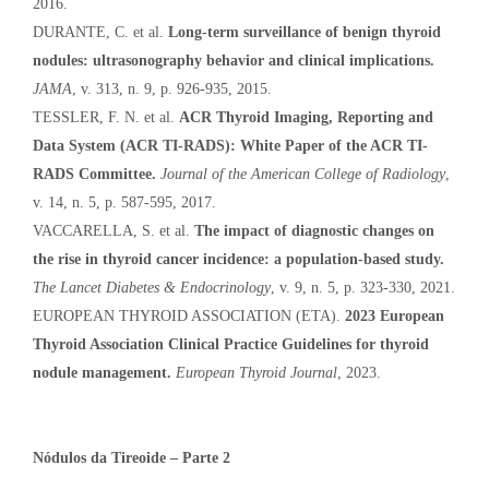
2016.
DURANTE, C. et al.
Long-term surveillance of benign thyroid
nodules: ultrasonography behavior and clinical implications.
JAMA
, v. 313, n. 9, p. 926-935, 2015.
TESSLER, F. N. et al.
ACR Thyroid Imaging, Reporting and
Data System (ACR TI-RADS): White Paper of the ACR TI-
RADS Committee.
Journal of the American College of Radiology
,
v. 14, n. 5, p. 587-595, 2017.
VACCARELLA, S. et al.
The impact of diagnostic changes on
the rise in thyroid cancer incidence: a population-based study.
The Lancet Diabetes & Endocrinology
, v. 9, n. 5, p. 323-330, 2021.
EUROPEAN THYROID ASSOCIATION (ETA).
2023 European
Thyroid Association Clinical Practice Guidelines for thyroid
nodule management.
European Thyroid Journal
, 2023.
Nódulos da Tireoide – Parte 2