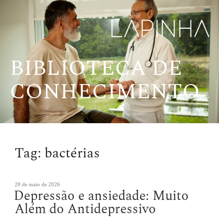
Pular
para
o
conteúdo
BIBLIOTECA DE
CONHECIMENTO
Tag:
bactérias
Publicado
28 de maio de 2026
Depressão e ansiedade: Muito
em
Além do Antidepressivo