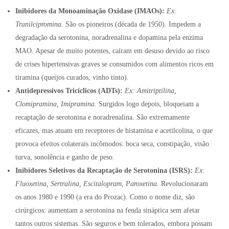
Inibidores da Monoaminação Oxidase (IMAOs):
Ex:
Tranilcipromina.
São os pioneiros (década de 1950). Impedem a
degradação da serotonina, noradrenalina e dopamina pela enzima
MAO. Apesar de muito potentes, caíram em desuso devido ao risco
de crises hipertensivas graves se consumidos com alimentos ricos em
tiramina (queijos curados, vinho tinto).
Antidepressivos Tricíclicos (ADTs):
Ex: Amitriptilina,
Clomipramina, Imipramina.
Surgidos logo depois, bloqueiam a
recaptação de serotonina e noradrenalina. São extremamente
eficazes, mas atuam em receptores de histamina e acetilcolina, o que
provoca efeitos colaterais incômodos: boca seca, constipação, visão
turva, sonolência e ganho de peso.
Inibidores Seletivos da Recaptação de Serotonina (ISRS):
Ex:
Fluoxetina, Sertralina, Escitalopram, Paroxetina.
Revolucionaram
os anos 1980 e 1990 (a era do Prozac). Como o nome diz, são
cirúrgicos: aumentam a serotonina na fenda sináptica sem afetar
tantos outros sistemas. São seguros e bem tolerados, embora possam