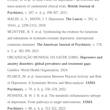
meta-analysis of randomised clinical trials.
British Journal of
Psychiatry
, v. 207, n. 4, p. 299-307, 2015.
MALHI, G. S.; MANN, J. J. Depression.
The Lancet
, v. 392, n.
10161, p. 2299-2312, 2018.
MCINTYRE, R. S. et al. Synthesizing the evidence for ketamine
and esketamine in treatment-resistant depression: international
consensus statement.
The American Journal of Psychiatry
, v. 178,
n. 5, p. 382-399, 2021.
ORGANIZAÇÃO MUNDIAL DA SAÚDE (OMS).
Depressive and
anxiety disorders: global prevalence and treatment gaps
.
Genebra: World Health Organization, 2024.
PEARCE, M. et al. Association Between Physical Activity and Risk
of Depression: A Systematic Review and Meta-analysis.
JAMA
Psychiatry
, v. 79, n. 6, p. 550–559, 2022.
PENNINX, B. W. J. H. et al. The metabolic-inflammatory subtype
of depression: From pathways to target interventions.
JAMA
Psychiatry
, v. 80, n. 4, p. 312-322, 2023.