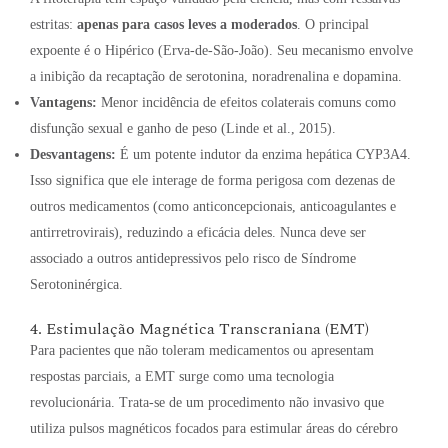
estritas:
apenas para casos leves a moderados
. O principal
expoente é o Hipérico (Erva-de-São-João). Seu mecanismo envolve
a inibição da recaptação de serotonina, noradrenalina e dopamina.
Vantagens:
Menor incidência de efeitos colaterais comuns como
disfunção sexual e ganho de peso (Linde et al., 2015).
Desvantagens:
É um potente indutor da enzima hepática CYP3A4.
Isso significa que ele interage de forma perigosa com dezenas de
outros medicamentos (como anticoncepcionais, anticoagulantes e
antirretrovirais), reduzindo a eficácia deles. Nunca deve ser
associado a outros antidepressivos pelo risco de Síndrome
Serotoninérgica.
4. Estimulação Magnética Transcraniana (EMT)
Para pacientes que não toleram medicamentos ou apresentam
respostas parciais, a EMT surge como uma tecnologia
revolucionária. Trata-se de um procedimento não invasivo que
utiliza pulsos magnéticos focados para estimular áreas do cérebro