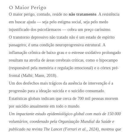
O Maior Perigo
O maior perigo, contudo, reside no
não tratamento
. A resistência
em buscar ajuda — seja pelo estigma social, seja pelo medo
injustificado dos psicofármacos — cobra um preço caríssimo.
O transtorno depressivo não tratado não é um estado de espírito
passageiro; é uma condição neuroprogressiva estrutural. A
inflamação crônica de baixo grau e o estresse oxidativo prolongado
resultam na atrofia de áreas cerebrais críticas, como o hipocampo
(responsável pela memória e regulação emocional) e o córtex pré-
frontal (Malhi; Mann, 2018).
Um dos desfechos mais trágicos da ausência de intervenção é a
progressão para a ideação suicida e o suicídio consumado.
Estatísticas globais indicam que cerca de 700 mil pessoas morrem
por suicídio anualmente em todo o mundo.
Um impactante estudo epidemiológico global com mais de 150.000
voluntários, coordenado pela Organização Mundial da Saúde e
publicado na revista
The Lancet
(Ferrari et al., 2024), mostrou que