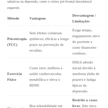
subativas na depressão, como o córtex pré-frontal dorsolateral
esquerdo.
Desvantagens /
Método
Vantagens
Limitações
Exige tempo,
Sem efeitos colaterais
engajamento ativo
Psicoterapia
químicos; eficácia a longo
do paciente e
(TCC)
prazo na prevenção de
custo financeiro
recaídas.
contínuo.
Difícil adesão
Custo zero; melhora a
inicial devido à
Exercício
saúde cardiovascular,
anedonia (falta de
Físico
metabólica e eleva o
prazer) e fadiga
BDNF.
típicas da
depressão.
Restrito a casos
Boa tolerabilidade em
leves
. Alto risco