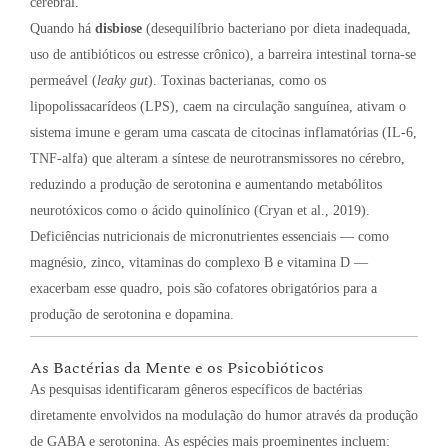
cerebral.
Quando há
disbiose
(desequilíbrio bacteriano por dieta inadequada,
uso de antibióticos ou estresse crônico), a barreira intestinal torna-se
permeável (
leaky gut
). Toxinas bacterianas, como os
lipopolissacarídeos (LPS), caem na circulação sanguínea, ativam o
sistema imune e geram uma cascata de citocinas inflamatórias (IL-6,
TNF-alfa) que alteram a síntese de neurotransmissores no cérebro,
reduzindo a produção de serotonina e aumentando metabólitos
neurotóxicos como o ácido quinolínico (Cryan et al., 2019).
Deficiências nutricionais de micronutrientes essenciais — como
magnésio, zinco, vitaminas do complexo B e vitamina D —
exacerbam esse quadro, pois são cofatores obrigatórios para a
produção de serotonina e dopamina.
As Bactérias da Mente e os Psicobióticos
As pesquisas identificaram gêneros específicos de bactérias
diretamente envolvidos na modulação do humor através da produção
de GABA e serotonina. As espécies mais proeminentes incluem: