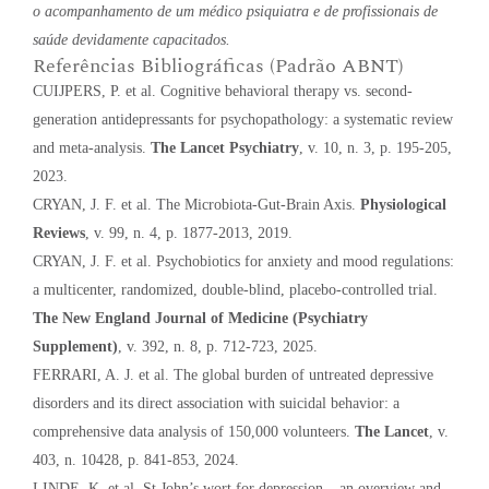
o acompanhamento de um médico psiquiatra e de profissionais de
saúde devidamente capacitados.
Referências Bibliográficas (Padrão ABNT)
CUIJPERS, P. et al. Cognitive behavioral therapy vs. second-
generation antidepressants for psychopathology: a systematic review
and meta-analysis.
The Lancet Psychiatry
, v. 10, n. 3, p. 195-205,
2023.
CRYAN, J. F. et al. The Microbiota-Gut-Brain Axis.
Physiological
Reviews
, v. 99, n. 4, p. 1877-2013, 2019.
CRYAN, J. F. et al. Psychobiotics for anxiety and mood regulations:
a multicenter, randomized, double-blind, placebo-controlled trial.
The New England Journal of Medicine (Psychiatry
Supplement)
, v. 392, n. 8, p. 712-723, 2025.
FERRARI, A. J. et al. The global burden of untreated depressive
disorders and its direct association with suicidal behavior: a
comprehensive data analysis of 150,000 volunteers.
The Lancet
, v.
403, n. 10428, p. 841-853, 2024.
LINDE, K. et al. St John’s wort for depression – an overview and