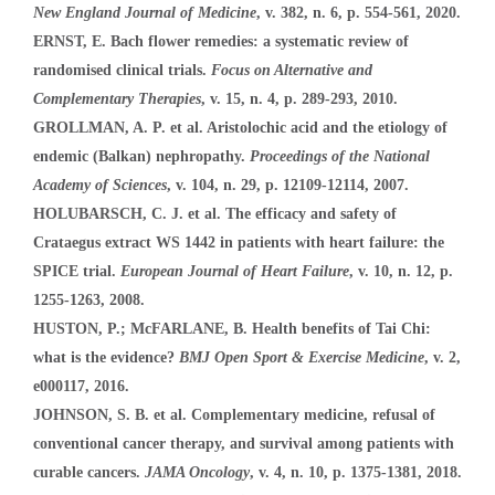
New England Journal of Medicine
, v. 382, n. 6, p. 554-561, 2020.
ERNST, E. Bach flower remedies: a systematic review of
randomised clinical trials.
Focus on Alternative and
Complementary Therapies
, v. 15, n. 4, p. 289-293, 2010.
GROLLMAN, A. P. et al. Aristolochic acid and the etiology of
endemic (Balkan) nephropathy.
Proceedings of the National
Academy of Sciences
, v. 104, n. 29, p. 12109-12114, 2007.
HOLUBARSCH, C. J. et al. The efficacy and safety of
Crataegus extract WS 1442 in patients with heart failure: the
SPICE trial.
European Journal of Heart Failure
, v. 10, n. 12, p.
1255-1263, 2008.
HUSTON, P.; McFARLANE, B. Health benefits of Tai Chi:
what is the evidence?
BMJ Open Sport & Exercise Medicine
, v. 2,
e000117, 2016.
JOHNSON, S. B. et al. Complementary medicine, refusal of
conventional cancer therapy, and survival among patients with
curable cancers.
JAMA Oncology
, v. 4, n. 10, p. 1375-1381, 2018.