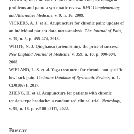
problems and pain: a systematic review.
BMC Complementary
and Alternative Medicine
, v. 9, n. 16, 2009.
VICKERS, A. J. et al. Acupuncture for chronic pain: update of
an individual patient data meta-analysis.
The Journal of Pain
,
v. 19, n. 5, p. 455-474, 2018.
WHITE, N. J. Qinghaosu (artemisinin): the price of success.
New England Journal of Medicine
, v. 359, n. 10, p. 990-994,
2008.
WIELAND, L. S. et al. Yoga treatment for chronic non-specific
low back pain.
Cochrane Database of Systematic Reviews
, n. 1,
CD010671, 2017.
ZHENG, H. et al. Acupuncture for patients with chronic
tension-type headache: a randomized clinical trial.
Neurology
,
v. 99, n. 18, p. e2100-e2111, 2022.
Buscar