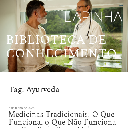
Pular
para
o
conteúdo
BIBLIOTECA DE
CONHECIMENTO
Tag:
Ayurveda
Publicado
2 de junho de 2026
Medicinas Tradicionais: O Que
em
Funciona, o Que Não Funciona