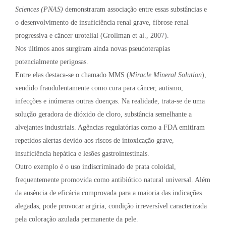
Sciences (PNAS)
demonstraram associação entre essas substâncias e
o desenvolvimento de insuficiência renal grave, fibrose renal
progressiva e câncer urotelial (Grollman et al., 2007).
Nos últimos anos surgiram ainda novas pseudoterapias
potencialmente perigosas.
Entre elas destaca-se o chamado MMS (
Miracle Mineral Solution
),
vendido fraudulentamente como cura para câncer, autismo,
infecções e inúmeras outras doenças. Na realidade, trata-se de uma
solução geradora de dióxido de cloro, substância semelhante a
alvejantes industriais. Agências regulatórias como a FDA emitiram
repetidos alertas devido aos riscos de intoxicação grave,
insuficiência hepática e lesões gastrointestinais.
Outro exemplo é o uso indiscriminado de prata coloidal,
frequentemente promovida como antibiótico natural universal. Além
da ausência de eficácia comprovada para a maioria das indicações
alegadas, pode provocar argiria, condição irreversível caracterizada
pela coloração azulada permanente da pele.