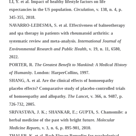
LI, Y. et al. Impact of healthy lifestyle factors on life
expectancies in the US population.
Circulation
, v. 138, n. 4, p.
345-355, 2018.
NAVARRO-LEDESMA, S. et al. Effectiveness of balneotherapy
and spa therapy in patients with rheumatoid arthritis: a
systematic review and meta-analysis.
International Journal of
Environmental Research and Public Health
, v. 19, n. 11, 6580,
2022.
PORTER, R.
The Greatest Benefit to Mankind: A Medical History
of Humanity
. London: HarperCollins, 1997.
SHANG, A. et al. Are the clinical effects of homoeopathy
placebo effects? Comparative study of placebo-controlled trials
of homoeopathy and allopathy.
The Lancet
, v. 366, n. 9487, p.
726-732, 2005.
SRIVASTAVA, J. K.; SHANKAR, E.; GUPTA, S. Chamomile: a
herbal medicine of the past with bright future.
Molecular
Medicine Reports
, v. 3, n. 6, p. 895-901, 2010.
THALER, K. et al. Bach Flower Remedies for psychological