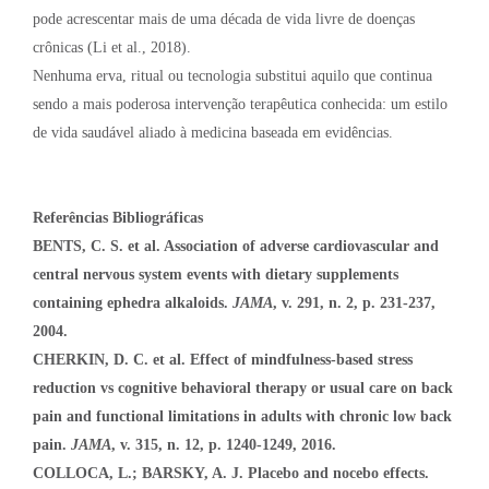
pode acrescentar mais de uma década de vida livre de doenças
crônicas (Li et al., 2018).
Nenhuma erva, ritual ou tecnologia substitui aquilo que continua
sendo a mais poderosa intervenção terapêutica conhecida: um estilo
de vida saudável aliado à medicina baseada em evidências.
Referências Bibliográficas
BENTS, C. S. et al.
Association of adverse cardiovascular and
central nervous system events with dietary supplements
containing ephedra alkaloids.
JAMA
, v. 291, n. 2, p. 231-237,
2004.
CHERKIN, D. C. et al. Effect of mindfulness-based stress
reduction vs cognitive behavioral therapy or usual care on back
pain and functional limitations in adults with chronic low back
pain.
JAMA
, v. 315, n. 12, p. 1240-1249, 2016.
COLLOCA, L.; BARSKY, A. J. Placebo and nocebo effects.