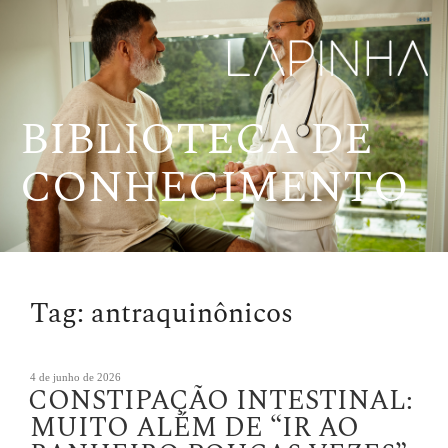
Pular
para
o
conteúdo
BIBLIOTECA DE
CONHECIMENTO
Tag:
antraquinônicos
Publicado
4 de junho de 2026
CONSTIPAÇÃO INTESTINAL:
em
MUITO ALÉM DE “IR AO