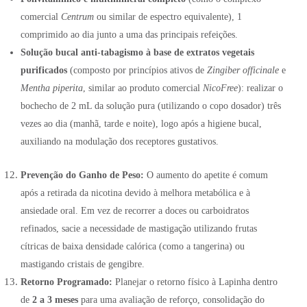
comercial
Centrum
ou similar de espectro equivalente), 1
comprimido ao dia junto a uma das principais refeições
.
Solução bucal anti-tabagismo à base de extratos vegetais
purificados
(composto por princípios ativos de
Zingiber officinale
e
Mentha piperita
, similar ao produto comercial
NicoFree
): realizar o
bochecho de 2 mL da solução pura (utilizando o copo dosador) três
vezes ao dia (manhã, tarde e noite), logo após a higiene bucal,
auxiliando na modulação dos receptores gustativos.
Prevenção do Ganho de Peso:
O aumento do apetite é comum
após a retirada da nicotina devido à melhora metabólica e à
ansiedade oral. Em vez de recorrer a doces ou carboidratos
refinados, sacie a necessidade de mastigação utilizando frutas
cítricas de baixa densidade calórica (como a tangerina) ou
mastigando cristais de gengibre.
Retorno Programado:
Planejar o retorno físico à Lapinha dentro
de
2 a 3 meses
para uma avaliação de reforço, consolidação do