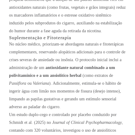
antioxidantes naturais (como frutas, vegetais e grãos integrais) reduz
os marcadores inflamatórios e o estresse oxidativo sistêmico
induzido pelos subprodutos do cigarro, auxiliando na estabilização
do humor durante a fase aguda da retirada da nicotina.
Suplementação e Fitoterapia
No núcleo médico, priorizam-se abordagens naturais e fitoterápicas
complementares, reservando alopáticos adicionais para o controle de
crises severas de ansiedade ou insônia
.
O protocolo inicial inclui a
administração de um
antioxidante natural combinado a um
polivitamínico e a um ansiolítico herbal
(como extratos de
Passiflora
ou
Valeriana
)
.
Adicionalmente, estimula-se o hábito de
ingerir água com limão nos momentos de fissura (desejo intenso),
limpando as papilas gustativas e gerando um estímulo sensorial
adverso ao paladar do cigarro
.
Um estudo duplo-cego e controlado por placebo conduzido por
Schmidt et al. (2025) no
Journal of Clinical Psychopharmacology
,
contando com 320 voluntários, investigou o uso de ansiolíticos