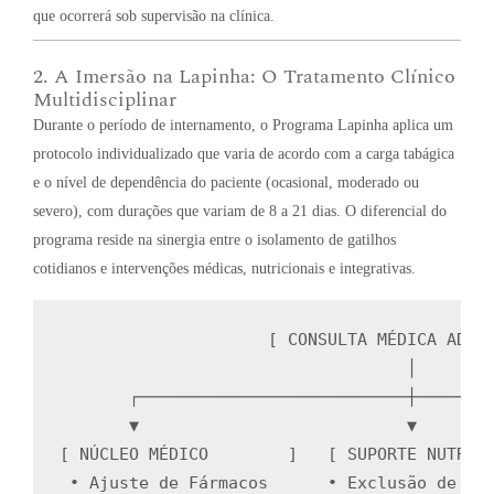
que ocorrerá sob supervisão na clínica
.
2. A Imersão na Lapinha: O Tratamento Clínico
Multidisciplinar
Durante o período de internamento, o Programa Lapinha aplica um
protocolo individualizado que varia de acordo com a carga tabágica
e o nível de dependência do paciente (ocasional, moderado ou
severo), com durações que variam de 8 a 21 dias
.
O diferencial do
programa reside na sinergia entre o isolamento de gatilhos
cotidianos e intervenções médicas, nutricionais e integrativas
.
                     [ CONSULTA MÉDICA ADMIS
                                   │

       ┌───────────────────────────┼────────
       ▼                           ▼        
[ NÚCLEO MÉDICO        ]   [ SUPORTE NUTRICI
 ∙ Ajuste de Fármacos      ∙ Exclusão de Gat