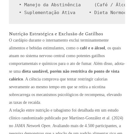
 ∙ Manejo da Abstinência     (Café / Álcool)
Nutrição Estratégica e Exclusão de Gatilhos
O cardápio durante o internamento exclui terminantemente
alimentos e bebidas estimulantes, como o
café e o álcool
, os quais
atuam no sistema nervoso central como potentes gatilhos
comportamentais e químicos para o ato de fumar
.
Além disso, adota-
se uma
dieta saudável, porém não restritiva do ponto de vista
calórico
.
A ciência comprova que tentar restringir calorias
severamente ao mesmo tempo em que se retira a nicotina
sobrecarrega os mecanismos psicológicos de recompensa, elevando
as taxas de recaída
.
A relação entre nutrição e tabagismo foi detalhada em um estudo
clínico randomizado publicado por Martínez-González et al. (2024)
no
JAMA Network Open
. Avaliando mais de 4.500 participantes, a
pesquisa demonstrou que a adoção de um padrão alimentar rico em