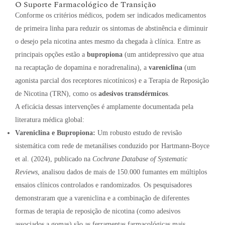
O Suporte Farmacológico de Transição
Conforme os critérios médicos, podem ser indicados medicamentos
de primeira linha para reduzir os sintomas de abstinência e diminuir
o desejo pela nicotina antes mesmo da chegada à clínica. Entre as
principais opções estão a
bupropiona
(um antidepressivo que atua
na recaptação de dopamina e noradrenalina), a
vareniclina
(um
agonista parcial dos receptores nicotínicos) e a Terapia de Reposição
de Nicotina (TRN), como os
adesivos transdérmicos
.
A eficácia dessas intervenções é amplamente documentada pela
literatura médica global:
Vareniclina e Bupropiona:
Um robusto estudo de revisão
sistemática com rede de metanálises conduzido por Hartmann-Boyce
et al. (2024), publicado na
Cochrane Database of Systematic
Reviews
, analisou dados de mais de 150.000 fumantes em múltiplos
ensaios clínicos controlados e randomizados. Os pesquisadores
demonstraram que a vareniclina e a combinação de diferentes
formas de terapia de reposição de nicotina (como adesivos
associados a gomas) são as ferramentas farmacológicas mais