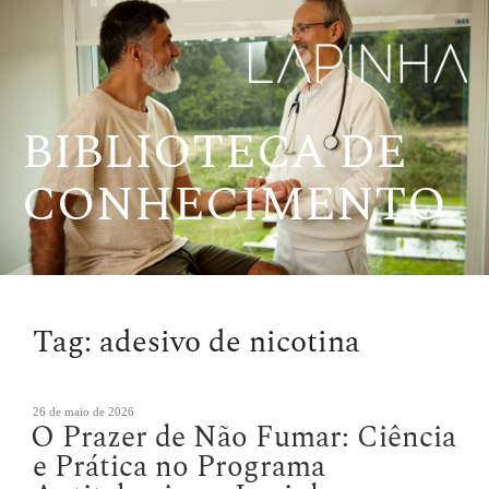
Pular
para
o
conteúdo
BIBLIOTECA DE
CONHECIMENTO
Tag:
adesivo de nicotina
Publicado
26 de maio de 2026
O Prazer de Não Fumar: Ciência
em
e Prática no Programa