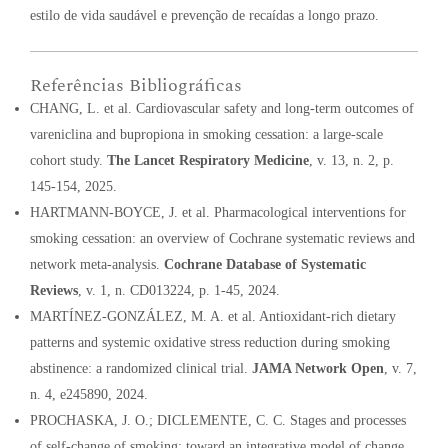
estilo de vida saudável e prevenção de recaídas a longo prazo
.
Referências Bibliográficas
CHANG, L. et al. Cardiovascular safety and long-term outcomes of
vareniclina and bupropiona in smoking cessation: a large-scale
cohort study.
The Lancet Respiratory Medicine
, v. 13, n. 2, p.
145-154, 2025.
HARTMANN-BOYCE, J. et al. Pharmacological interventions for
smoking cessation: an overview of Cochrane systematic reviews and
network meta-analysis.
Cochrane Database of Systematic
Reviews
, v. 1, n. CD013224, p. 1-45, 2024.
MARTÍNEZ-GONZÁLEZ, M. A. et al. Antioxidant-rich dietary
patterns and systemic oxidative stress reduction during smoking
abstinence: a randomized clinical trial.
JAMA Network Open
, v. 7,
n. 4, e245890, 2024.
PROCHASKA, J. O.; DICLEMENTE, C. C. Stages and processes
of self-change of smoking: toward an integrative model of change.