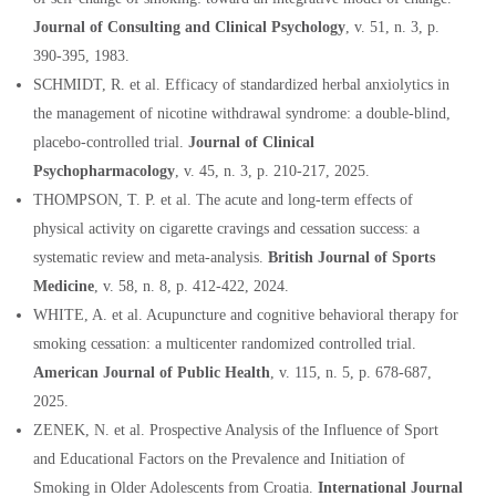
Journal of Consulting and Clinical Psychology
, v. 51, n. 3, p.
390-395, 1983
.
SCHMIDT, R. et al. Efficacy of standardized herbal anxiolytics in
the management of nicotine withdrawal syndrome: a double-blind,
placebo-controlled trial.
Journal of Clinical
Psychopharmacology
, v. 45, n. 3, p. 210-217, 2025.
THOMPSON, T. P. et al. The acute and
long-term effects of
physical activity on cigarette cravings and cessation success: a
systematic review and meta-analysis.
British Journal of Sports
Medicine
, v. 58, n. 8, p. 412-422, 2024.
WHITE, A. et al. Acupunctu
re and cognitive behavioral therapy for
smoking cessation: a multicenter randomized controlled trial.
American Journal of Public Health
, v. 115, n. 5, p. 678-687,
2025.
ZENEK, N. et al. Prospective Analysis of the Influence of Sport
and Educational Factors on the Prevalence and Initiation of
Smoking in Older Adolescents from Croatia.
International Journal