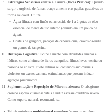
Estratégias Sensoriais contra a Fissura (Dicas Práticas):
Quando
surgir a urgência de fumar, ocupe a mente e as papilas gustativas de
forma saudável
. Utilize:
Água filtrada com limão ou acrescida de 1 a 2 gotas de óleo
essencial de menta de uso interno (diluído em um pouco de
água)
.
Cristais de gengibre, pedaços de cenoura crua, cravos-da-índia
ou gomos de tangerina.
Distração Cognitiva:
Ocupe a mente com atividades amenas e
lúdicas, como a leitura de livros tranquilos, filmes leves, escrita ou
passeios ao ar livre. Evite leituras ou conteúdos audiovisuais
violentos ou excessivamente estimulantes que possam induzir
agitação psicomotora.
Suplementação e Reposição de Micronutrientes:
O tabagismo
crônico espolia vitaminas vitais e induz estresse oxidativo severo
.
Como suporte natural, recomenda-se:
Polivitamínico e multimineral completo
(como o complexo