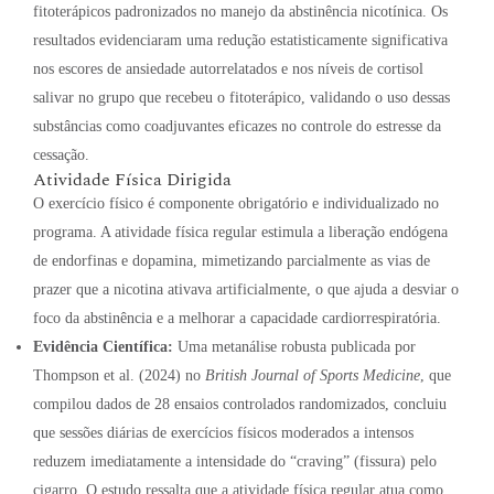
fitoterápicos padronizados no manejo da abstinência nicotínica. Os
resultados evidenciaram uma redução estatisticamente significativa
nos escores de ansiedade autorrelatados e nos níveis de cortisol
salivar no grupo que recebeu o fitoterápico, validando o uso dessas
substâncias como coadjuvantes eficazes no controle do estresse da
cessação.
Atividade Física Dirigida
O exercício físico é componente obrigatório e individualizado no
programa
.
A atividade física regular estimula a liberação endógena
de endorfinas e dopamina, mimetizando parcialmente as vias de
prazer que a nicotina ativava artificialmente, o que ajuda a desviar o
foco da abstinência e a melhorar a capacidade cardiorrespiratória
.
Evidência Científica:
Uma metanálise robusta publicada por
Thompson et al. (2024) no
British Journal of Sports Medicine
, que
compilou dados de 28 ensaios controlados randomizados, concluiu
que sessões diárias de exercícios físicos moderados a intensos
reduzem imediatamente a intensidade do “craving” (fissura) pelo
cigarro.
O estudo ressalta que a atividade física regular atua como