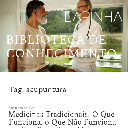
Pular
para
o
conteúdo
BIBLIOTECA DE
CONHECIMENTO
Tag:
acupuntura
Publicado
2 de junho de 2026
Medicinas Tradicionais: O Que
em
Funciona, o Que Não Funciona