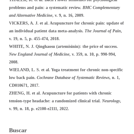
problems and pain: a systematic review.
BMC Complementary
and Alternative Medicine
, v. 9, n. 16, 2009.
VICKERS, A. J. et al. Acupuncture for chronic pain: update of
an individual patient data meta-analysis.
The Journal of Pain
,
v. 19, n. 5, p. 455-474, 2018.
WHITE, N. J. Qinghaosu (artemisinin): the price of success.
New England Journal of Medicine
, v. 359, n. 10, p. 990-994,
2008.
WIELAND, L. S. et al. Yoga treatment for chronic non-specific
low back pain.
Cochrane Database of Systematic Reviews
, n. 1,
CD010671, 2017.
ZHENG, H. et al. Acupuncture for patients with chronic
tension-type headache: a randomized clinical trial.
Neurology
,
v. 99, n. 18, p. e2100-e2111, 2022.
Buscar