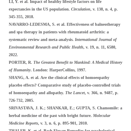
LI, Y. et al. Impact of healthy lifestyle factors on life
expectancies in the US population.
Circulation
, v. 138, n. 4, p.
345-355, 2018.
NAVARRO-LEDESMA, S. et al. Effectiveness of balneotherapy
and spa therapy in patients with rheumatoid arthritis: a
systematic review and meta-analysis.
International Journal of
Environmental Research and Public Health
, v. 19, n. 11, 6580,
2022.
PORTER, R.
The Greatest Benefit to Mankind: A Medical History
of Humanity
. London: HarperCollins, 1997.
SHANG, A. et al. Are the clinical effects of homoeopathy
placebo effects? Comparative study of placebo-controlled trials
of homoeopathy and allopathy.
The Lancet
, v. 366, n. 9487, p.
726-732, 2005.
SRIVASTAVA, J. K.; SHANKAR, E.; GUPTA, S. Chamomile: a
herbal medicine of the past with bright future.
Molecular
Medicine Reports
, v. 3, n. 6, p. 895-901, 2010.
THALER, K. et al. Bach Flower Remedies for psychological