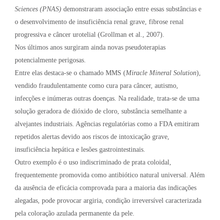
Sciences (PNAS)
demonstraram associação entre essas substâncias e
o desenvolvimento de insuficiência renal grave, fibrose renal
progressiva e câncer urotelial (Grollman et al., 2007).
Nos últimos anos surgiram ainda novas pseudoterapias
potencialmente perigosas.
Entre elas destaca-se o chamado MMS (
Miracle Mineral Solution
),
vendido fraudulentamente como cura para câncer, autismo,
infecções e inúmeras outras doenças. Na realidade, trata-se de uma
solução geradora de dióxido de cloro, substância semelhante a
alvejantes industriais. Agências regulatórias como a FDA emitiram
repetidos alertas devido aos riscos de intoxicação grave,
insuficiência hepática e lesões gastrointestinais.
Outro exemplo é o uso indiscriminado de prata coloidal,
frequentemente promovida como antibiótico natural universal. Além
da ausência de eficácia comprovada para a maioria das indicações
alegadas, pode provocar argiria, condição irreversível caracterizada
pela coloração azulada permanente da pele.