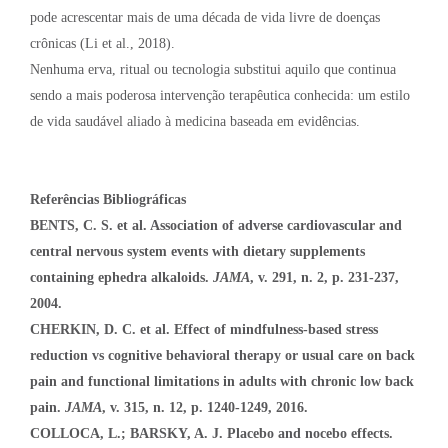
pode acrescentar mais de uma década de vida livre de doenças
crônicas (Li et al., 2018).
Nenhuma erva, ritual ou tecnologia substitui aquilo que continua
sendo a mais poderosa intervenção terapêutica conhecida: um estilo
de vida saudável aliado à medicina baseada em evidências.
Referências Bibliográficas
BENTS, C. S. et al.
Association of adverse cardiovascular and
central nervous system events with dietary supplements
containing ephedra alkaloids.
JAMA
, v. 291, n. 2, p. 231-237,
2004.
CHERKIN, D. C. et al. Effect of mindfulness-based stress
reduction vs cognitive behavioral therapy or usual care on back
pain and functional limitations in adults with chronic low back
pain.
JAMA
, v. 315, n. 12, p. 1240-1249, 2016.
COLLOCA, L.; BARSKY, A. J. Placebo and nocebo effects.