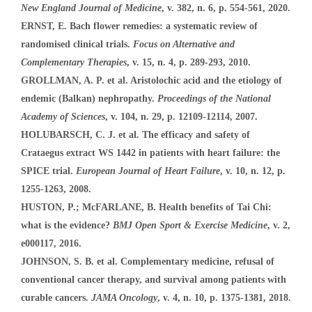
New England Journal of Medicine
, v. 382, n. 6, p. 554-561, 2020.
ERNST, E. Bach flower remedies: a systematic review of
randomised clinical trials.
Focus on Alternative and
Complementary Therapies
, v. 15, n. 4, p. 289-293, 2010.
GROLLMAN, A. P. et al. Aristolochic acid and the etiology of
endemic (Balkan) nephropathy.
Proceedings of the National
Academy of Sciences
, v. 104, n. 29, p. 12109-12114, 2007.
HOLUBARSCH, C. J. et al. The efficacy and safety of
Crataegus extract WS 1442 in patients with heart failure: the
SPICE trial.
European Journal of Heart Failure
, v. 10, n. 12, p.
1255-1263, 2008.
HUSTON, P.; McFARLANE, B. Health benefits of Tai Chi:
what is the evidence?
BMJ Open Sport & Exercise Medicine
, v. 2,
e000117, 2016.
JOHNSON, S. B. et al. Complementary medicine, refusal of
conventional cancer therapy, and survival among patients with
curable cancers.
JAMA Oncology
, v. 4, n. 10, p. 1375-1381, 2018.