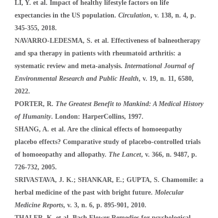
LI, Y. et al. Impact of healthy lifestyle factors on life
expectancies in the US population.
Circulation
, v. 138, n. 4, p.
345-355, 2018.
NAVARRO-LEDESMA, S. et al. Effectiveness of balneotherapy
and spa therapy in patients with rheumatoid arthritis: a
systematic review and meta-analysis.
International Journal of
Environmental Research and Public Health
, v. 19, n. 11, 6580,
2022.
PORTER, R.
The Greatest Benefit to Mankind: A Medical History
of Humanity
. London: HarperCollins, 1997.
SHANG, A. et al. Are the clinical effects of homoeopathy
placebo effects? Comparative study of placebo-controlled trials
of homoeopathy and allopathy.
The Lancet
, v. 366, n. 9487, p.
726-732, 2005.
SRIVASTAVA, J. K.; SHANKAR, E.; GUPTA, S. Chamomile: a
herbal medicine of the past with bright future.
Molecular
Medicine Reports
, v. 3, n. 6, p. 895-901, 2010.
THALER, K. et al. Bach Flower Remedies for psychological