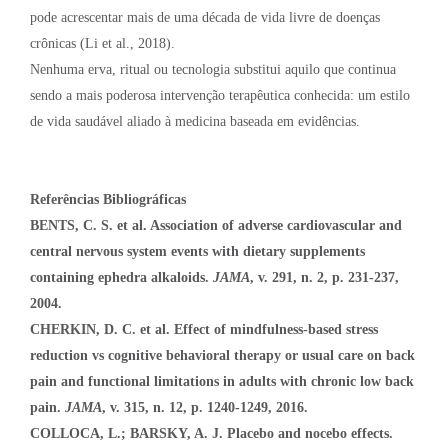
pode acrescentar mais de uma década de vida livre de doenças
crônicas (Li et al., 2018).
Nenhuma erva, ritual ou tecnologia substitui aquilo que continua
sendo a mais poderosa intervenção terapêutica conhecida: um estilo
de vida saudável aliado à medicina baseada em evidências.
Referências Bibliográficas
BENTS, C. S. et al.
Association of adverse cardiovascular and
central nervous system events with dietary supplements
containing ephedra alkaloids.
JAMA
, v. 291, n. 2, p. 231-237,
2004.
CHERKIN, D. C. et al. Effect of mindfulness-based stress
reduction vs cognitive behavioral therapy or usual care on back
pain and functional limitations in adults with chronic low back
pain.
JAMA
, v. 315, n. 12, p. 1240-1249, 2016.
COLLOCA, L.; BARSKY, A. J. Placebo and nocebo effects.