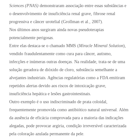
Sciences (PNAS)
demonstraram associação entre essas substâncias e
o desenvolvimento de insuficiência renal grave, fibrose renal
progressiva e câncer urotelial (Grollman et al., 2007).
Nos últimos anos surgiram ainda novas pseudoterapias
potencialmente perigosas.
Entre elas destaca-se o chamado MMS (
Miracle Mineral Solution
),
vendido fraudulentamente como cura para câncer, autismo,
infecções e inúmeras outras doenças. Na realidade, trata-se de uma
solução geradora de dióxido de cloro, substância semelhante a
alvejantes industriais. Agências regulatórias como a FDA emitiram
repetidos alertas devido aos riscos de intoxicação grave,
insuficiência hepática e lesões gastrointestinais.
Outro exemplo é o uso indiscriminado de prata coloidal,
frequentemente promovida como antibiótico natural universal. Além
da ausência de eficácia comprovada para a maioria das indicações
alegadas, pode provocar argiria, condição irreversível caracterizada
pela coloração azulada permanente da pele.