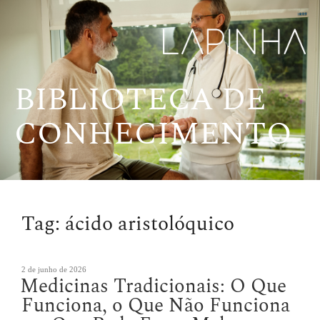
Pular
para
o
conteúdo
BIBLIOTECA DE
CONHECIMENTO
Tag:
ácido aristolóquico
Publicado
2 de junho de 2026
Medicinas Tradicionais: O Que
em
Funciona, o Que Não Funciona