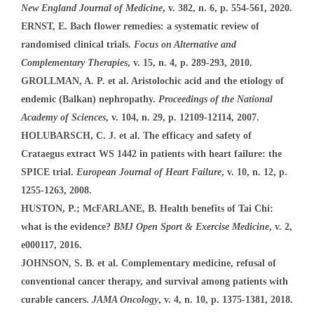
New England Journal of Medicine
, v. 382, n. 6, p. 554-561, 2020.
ERNST, E. Bach flower remedies: a systematic review of
randomised clinical trials.
Focus on Alternative and
Complementary Therapies
, v. 15, n. 4, p. 289-293, 2010.
GROLLMAN, A. P. et al. Aristolochic acid and the etiology of
endemic (Balkan) nephropathy.
Proceedings of the National
Academy of Sciences
, v. 104, n. 29, p. 12109-12114, 2007.
HOLUBARSCH, C. J. et al. The efficacy and safety of
Crataegus extract WS 1442 in patients with heart failure: the
SPICE trial.
European Journal of Heart Failure
, v. 10, n. 12, p.
1255-1263, 2008.
HUSTON, P.; McFARLANE, B. Health benefits of Tai Chi:
what is the evidence?
BMJ Open Sport & Exercise Medicine
, v. 2,
e000117, 2016.
JOHNSON, S. B. et al. Complementary medicine, refusal of
conventional cancer therapy, and survival among patients with
curable cancers.
JAMA Oncology
, v. 4, n. 10, p. 1375-1381, 2018.