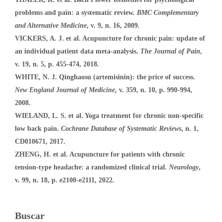
problems and pain: a systematic review.
BMC Complementary
and Alternative Medicine
, v. 9, n. 16, 2009.
VICKERS, A. J. et al. Acupuncture for chronic pain: update of
an individual patient data meta-analysis.
The Journal of Pain
,
v. 19, n. 5, p. 455-474, 2018.
WHITE, N. J. Qinghaosu (artemisinin): the price of success.
New England Journal of Medicine
, v. 359, n. 10, p. 990-994,
2008.
WIELAND, L. S. et al. Yoga treatment for chronic non-specific
low back pain.
Cochrane Database of Systematic Reviews
, n. 1,
CD010671, 2017.
ZHENG, H. et al. Acupuncture for patients with chronic
tension-type headache: a randomized clinical trial.
Neurology
,
v. 99, n. 18, p. e2100-e2111, 2022.
Buscar