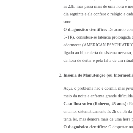
às 23h, mas passa mais de uma hora e mei
dia seguinte e ela confere o relógio a ca
sono.
O diagnóstico científico:
De acordo com 
5-TR), considera-se latência prolongada 
adormecer (AMERICAN PSYCHIATRIC ASS
ligado ao hiperalerta do sistema nervoso,
da hora de deitar e pela falta de um rit
Insônia de Manutenção (ou Intermediá
Aqui, o problema não é dormir, mas
per
meio da noite e enfrenta grande dificuld
Caso Ilustrativo (Roberto, 45 anos):
Ro
entanto, sistematicamente às 2h ou 3h da
tenta ler, mas demora mais de uma hora 
O diagnóstico científico:
O despertar no