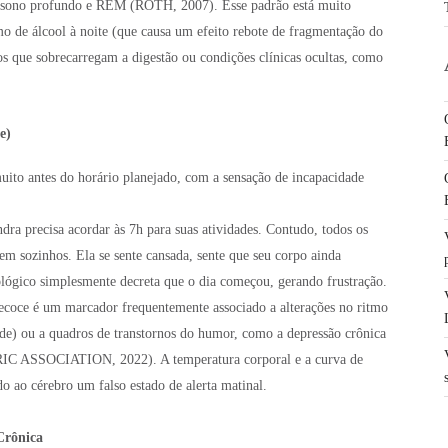
de sono profundo e REM (ROTH, 2007). Esse padrão está muito
umo de álcool à noite (que causa um efeito rebote de fragmentação do
os que sobrecarregam a digestão ou condições clínicas ocultas, como
e)
muito antes do horário planejado, com a sensação de incapacidade
dra precisa acordar às 7h para suas atividades. Contudo, todos os
em sozinhos. Ela se sente cansada, sente que seu corpo ainda
ológico simplesmente decreta que o dia começou, gerando frustração.
ecoce é um marcador frequentemente associado a alterações no ritmo
e) ou a quadros de transtornos do humor, como a depressão crônica
 ASSOCIATION, 2022). A temperatura corporal e a curva de
o ao cérebro um falso estado de alerta matinal.
Crônica