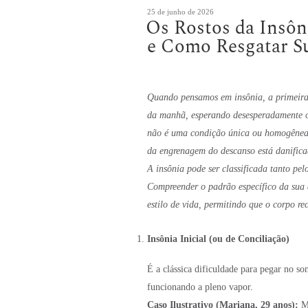
Publicado
25 de junho de 2026
Os Rostos da Insôn
em
e Como Resgatar S
Quando pensamos em insônia, a primeira
da manhã, esperando desesperadamente o 
não é uma condição única ou homogênea. 
da engrenagem do descanso está danific
A insônia pode ser classificada tanto pe
Compreender o padrão específico da sua d
estilo de vida, permitindo que o corpo re
Insônia Inicial (ou de Conciliação)
É a clássica dificuldade para pegar no so
funcionando a pleno vapor.
Caso Ilustrativo (Mariana, 29 anos):
Ma