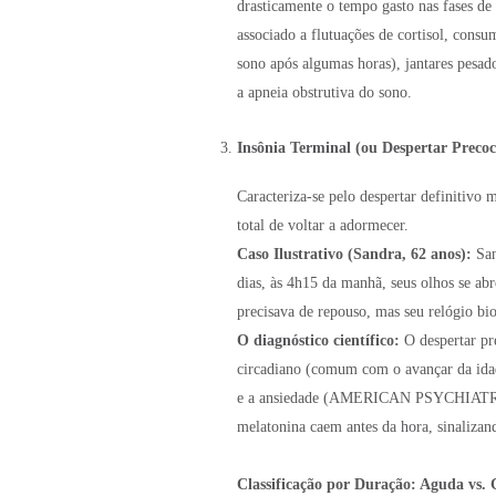
drasticamente o tempo gasto nas fases 
associado a flutuações de cortisol, cons
sono após algumas horas), jantares pesad
a apneia obstrutiva do sono.
Insônia Terminal (ou Despertar Precoc
Caracteriza-se pelo despertar definitivo 
total de voltar a adormecer.
Caso Ilustrativo (Sandra, 62 anos):
San
dias, às 4h15 da manhã, seus olhos se abr
precisava de repouso, mas seu relógio bi
O diagnóstico científico:
O despertar pr
circadiano (comum com o avançar da idad
e a ansiedade (AMERICAN PSYCHIATRIC
melatonina caem antes da hora, sinalizand
Classificação por Duração: Aguda vs. 