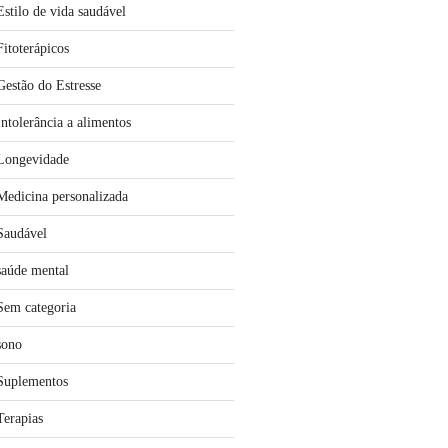
Estilo de vida saudável
Fitoterápicos
Gestão do Estresse
Intolerância a alimentos
Longevidade
Medicina personalizada
Saudável
saúde mental
Sem categoria
sono
Suplementos
Terapias