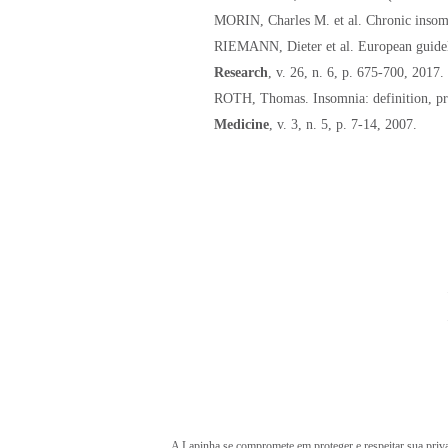
MORIN, Charles M. et al. Chronic inso
RIEMANN, Dieter et al. European guideli
Research
, v. 26, n. 6, p. 675-700, 2017.
ROTH, Thomas. Insomnia: definition, pre
Medicine
, v. 3, n. 5, p. 7-14, 2007.
A Lapinha se compromete em proteger e respeitar sua priva