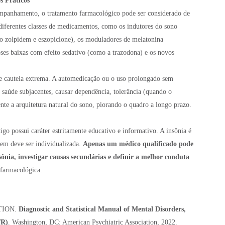
 Práticos
companhamento, o tratamento farmacológico pode ser considerado de
diferentes classes de medicamentos, como os indutores do sono
o zolpidem e eszopiclone), os moduladores de melatonina
oses baixas com efeito sedativo (como a trazodona) e os novos
ge cautela extrema. A automedicação ou o uso prolongado sem
saúde subjacentes, causar dependência, tolerância (quando o
nte a arquitetura natural do sono, piorando o quadro a longo prazo.
igo possui caráter estritamente educativo e informativo. A insônia é
gem deve ser individualizada.
Apenas um médico qualificado pode
sônia, investigar causas secundárias e definir a melhor conduta
 farmacológica.
TION.
Diagnostic and Statistical Manual of Mental Disorders,
TR)
. Washington, DC: American Psychiatric Association, 2022.