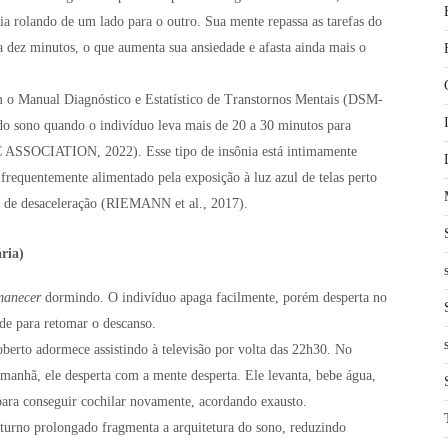
a rolando de um lado para o outro. Sua mente repassa as tarefas do
da dez minutos, o que aumenta sua ansiedade e afasta ainda mais o
o Manual Diagnóstico e Estatístico de Transtornos Mentais (DSM-
do sono quando o indivíduo leva mais de 20 a 30 minutos para
OCIATION, 2022). Esse tipo de insônia está intimamente
 frequentemente alimentado pela exposição à luz azul de telas perto
ual de desaceleração (RIEMANN et al., 2017).
ria)
manecer
dormindo. O indivíduo apaga facilmente, porém desperta no
ade para retomar o descanso.
berto adormece assistindo à televisão por volta das 22h30. No
 manhã, ele desperta com a mente desperta. Ele levanta, bebe água,
para conseguir cochilar novamente, acordando exausto.
turno prolongado fragmenta a arquitetura do sono, reduzindo