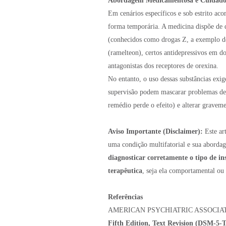
Abordagem Medicamentosa e Cuidados
Em cenários específicos e sob estrito a
forma temporária. A medicina dispõe de 
(conhecidos como drogas Z, a exemplo d
(ramelteon), certos antidepressivos em d
antagonistas dos receptores de orexina.
No entanto, o uso dessas substâncias exi
supervisão podem mascarar problemas de 
remédio perde o efeito) e alterar graveme
Aviso Importante (Disclaimer):
Este art
uma condição multifatorial e sua aborda
diagnosticar corretamente o tipo de in
terapêutica
, seja ela comportamental ou
Referências
AMERICAN PSYCHIATRIC ASSOCIA
Fifth Edition, Text Revision (DSM-5-