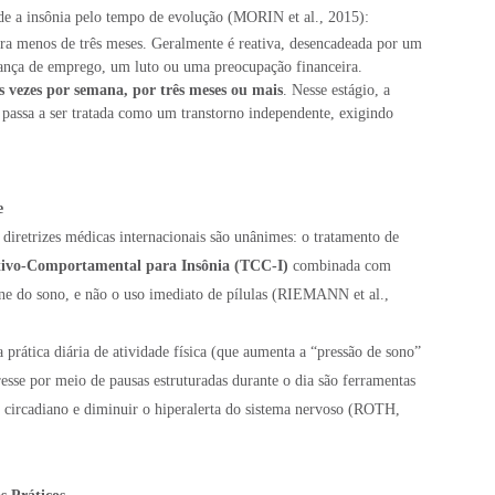
de a insônia pelo tempo de evolução (MORIN et al., 2015):
a menos de três meses. Geralmente é reativa, desencadeada por um
ança de emprego, um luto ou uma preocupação financeira.
ês vezes por semana, por três meses ou mais
. Nesse estágio, a
 passa a ser tratada como um transtorno independente, exigindo
e
 diretrizes médicas internacionais são unânimes: o tratamento de
tivo-Comportamental para Insônia (TCC-I)
combinada com
iene do sono, e não o uso imediato de pílulas (RIEMANN et al.,
a prática diária de atividade física (que aumenta a “pressão de sono”
resse por meio de pausas estruturadas durante o dia são ferramentas
o circadiano e diminuir o hiperalerta do sistema nervoso (ROTH,