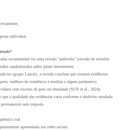
reviamente;
posta individual.
Atuais?
adas recentemente foi uma revisão “umbrella” (revisão de revisões
studos randomizados sobre jejum intermitente.
edicine
(grupo Lancet), a revisão concluiu que existem evidências
peso, melhora da resistência à insulina e alguns parâmetros
ivíduos com excesso de peso ou obesidade (SUN et al., 2024).
m que a qualidade das evidências varia conforme o desfecho estudado
a permanecem sem resposta.
apêutico real.
quentemente apresentada nas redes sociais.