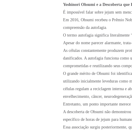
Yoshinori Ohsumi e a Descoberta que 
É impossível falar sobre jejum sem menci
Em 2016, Ohsumi recebeu o Prêmio Nobel
compreensão da autofagia.
O termo autofagia significa literalmente
Apesar do nome parecer alarmante, trata
As células constantemente produzem prot
danificados. A autofagia funciona como u
comprometidas e reutilizando seus compo
O grande mérito de Ohsumi foi identific
utilizando inicialmente leveduras como 
células regulam a reciclagem interna e a
envelhecimento, câncer, neurodegeneraçã
Entretanto, um ponto importante merece 
A descoberta de Ohsumi não demonstrou 
específico de horas de jejum para human
Essa associação surgiu posteriormente, q