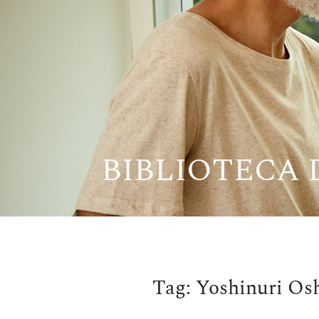
Pular
para
o
conteúdo
BIBLIOTECA
Tag:
Yoshinuri Os