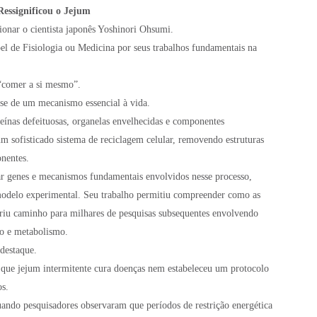
Ressignificou o Jejum
onar o cientista japonês Yoshinori Ohsumi.
 de Fisiologia ou Medicina por seus trabalhos fundamentais na
 “comer a si mesmo”.
-se de um mecanismo essencial à vida.
eínas defeituosas, organelas envelhecidas e componentes
m sofisticado sistema de reciclagem celular, removendo estruturas
nentes.
ar genes e mecanismos fundamentais envolvidos nesse processo,
modelo experimental. Seu trabalho permitiu compreender como as
briu caminho para milhares de pesquisas subsequentes envolvendo
o e metabolismo.
destaque.
que jejum intermitente cura doenças nem estabeleceu um protocolo
os.
uando pesquisadores observaram que períodos de restrição energética