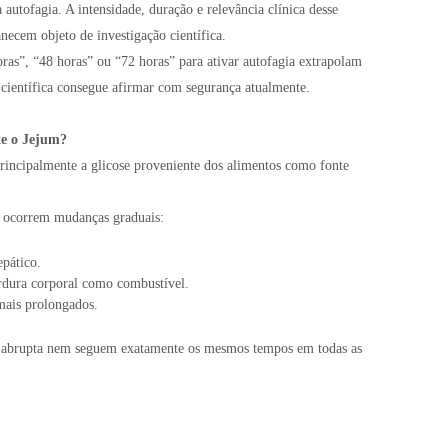
 autofagia. A intensidade, duração e relevância clínica desse
cem objeto de investigação científica.
ras”, “48 horas” ou “72 horas” para ativar autofagia extrapolam
a científica consegue afirmar com segurança atualmente.
e o Jejum?
rincipalmente a glicose proveniente dos alimentos como fonte
, ocorrem mudanças graduais:
epático.
rdura corporal como combustível.
mais prolongados.
a abrupta nem seguem exatamente os mesmos tempos em todas as