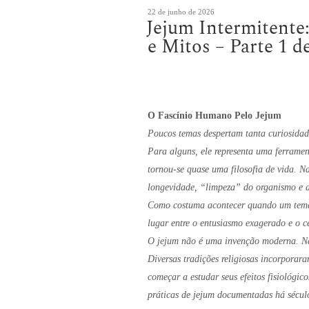
Publicado
22 de junho de 2026
Jejum Intermitente:
em
e Mitos – Parte 1 d
O Fascínio Humano Pelo Jejum
Poucos temas despertam tanta curiosidad
Para alguns, ele representa uma ferrame
tornou-se quase uma filosofia de vida. Na
longevidade, “limpeza” do organismo e a
Como costuma acontecer quando um tema 
lugar entre o entusiasmo exagerado e o c
O jejum não é uma invenção moderna. N
Diversas tradições religiosas incorporar
começar a estudar seus efeitos fisiológi
práticas de jejum documentadas há sécul