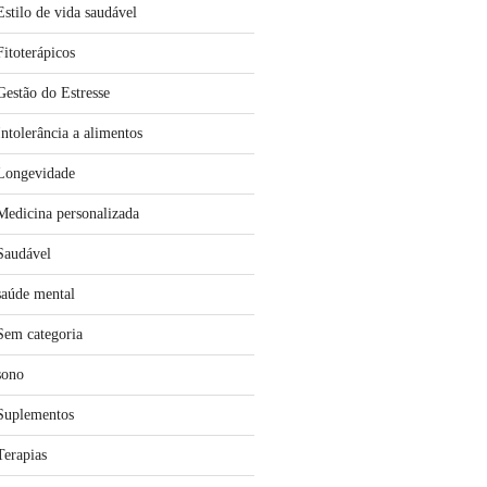
Estilo de vida saudável
Fitoterápicos
Gestão do Estresse
Intolerância a alimentos
Longevidade
Medicina personalizada
Saudável
saúde mental
Sem categoria
sono
Suplementos
Terapias