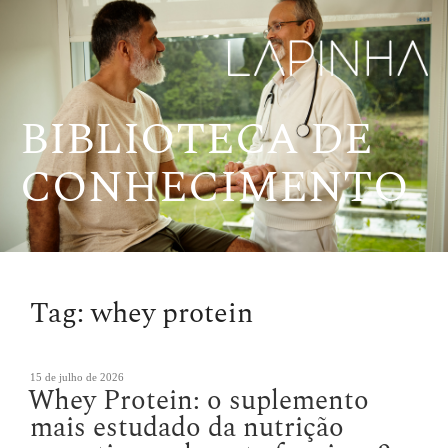
Pular
para
o
conteúdo
BIBLIOTECA DE
CONHECIMENTO
Tag:
whey protein
Publicado
15 de julho de 2026
Whey Protein: o suplemento
em
mais estudado da nutrição