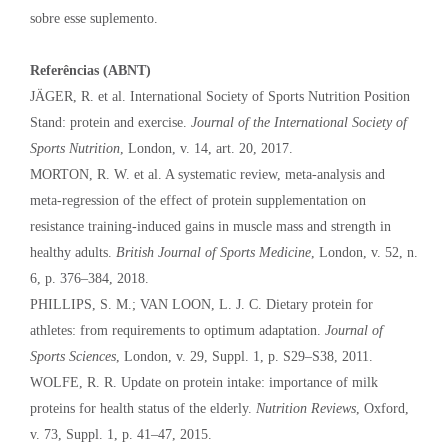
sobre esse suplemento.
Referências (ABNT)
JÄGER, R. et al. International Society of Sports Nutrition Position
Stand: protein and exercise.
Journal of the International Society of
Sports Nutrition
, London, v. 14, art. 20, 2017.
MORTON, R. W. et al. A systematic review, meta-analysis and
meta-regression of the effect of protein supplementation on
resistance training-induced gains in muscle mass and strength in
healthy adults.
British Journal of Sports Medicine
, London, v. 52, n.
6, p. 376–384, 2018.
PHILLIPS, S. M.; VAN LOON, L. J. C. Dietary protein for
athletes: from requirements to optimum adaptation.
Journal of
Sports Sciences
, London, v. 29, Suppl. 1, p. S29–S38, 2011.
WOLFE, R. R. Update on protein intake: importance of milk
proteins for health status of the elderly.
Nutrition Reviews
, Oxford,
v. 73, Suppl. 1, p. 41–47, 2015.