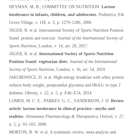
HEYMAN, M. B.; COMMITTEE ON NUTRITION.
Lactose
intolerance in infants, children, and adolescents
.
Pediatrics
, Elk
Grove Village, v. 118, n. 3, p. 1279–1286, 2006.
JÄGER, R. et al. International Society of Sports Nutrition Position
Stand: protein and exercise.
Journal of the International Society of
Sports Nutrition
, London, v. 14, art. 20, 2017.
JÄGER, R. et al.
International Society of Sports Nutrition
Position Stand: vegetarian diets
.
Journal of the International
Society of Sports Nutrition
, London, v. 16, art. 54, 2019.
JAKUBOWICZ, D. et al. High-energy breakfast with whey protein
reduces body weight, postprandial glycemia and HbA1c in type 2
diabetes.
Obesity
, v. 22, n. 5, p. E46–E54, 2014.
LOMER, M. C. E.; PARKES, G. C.; SANDERSON, J. D.
Review
article: lactose intolerance in clinical practice—myths and
realities
.
Alimentary Pharmacology & Therapeutics
, Oxford, v. 27,
n. 2, p. 93–103, 2008.
MORTON, R. W. et al. A systematic review, meta-analysis and