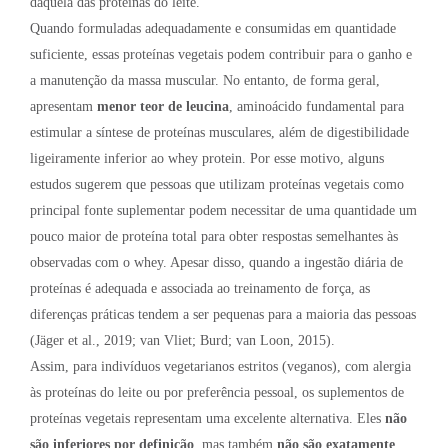
daquela das proteínas do leite.
Quando formuladas adequadamente e consumidas em quantidade
suficiente, essas proteínas vegetais podem contribuir para o ganho e
a manutenção da massa muscular. No entanto, de forma geral,
apresentam
menor teor de leucina
, aminoácido fundamental para
estimular a síntese de proteínas musculares, além de digestibilidade
ligeiramente inferior ao whey protein. Por esse motivo, alguns
estudos sugerem que pessoas que utilizam proteínas vegetais como
principal fonte suplementar podem necessitar de uma quantidade um
pouco maior de proteína total para obter respostas semelhantes às
observadas com o whey. Apesar disso, quando a ingestão diária de
proteínas é adequada e associada ao treinamento de força, as
diferenças práticas tendem a ser pequenas para a maioria das pessoas
(Jäger et al., 2019; van Vliet; Burd; van Loon, 2015).
Assim, para indivíduos vegetarianos estritos (veganos), com alergia
às proteínas do leite ou por preferência pessoal, os suplementos de
proteínas vegetais representam uma excelente alternativa. Eles
não
são inferiores por definição
, mas também
não são exatamente