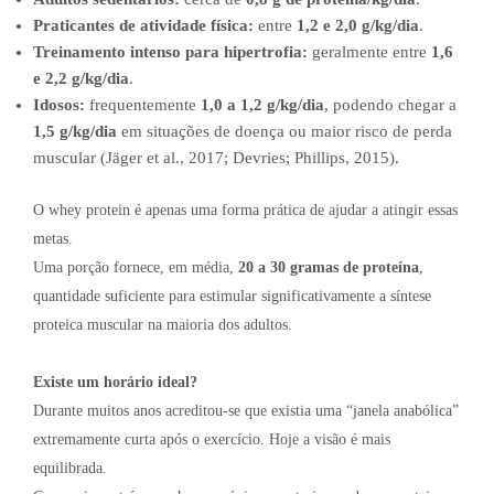
Praticantes de atividade física:
entre
1,2 e 2,0 g/kg/dia
.
Treinamento intenso para hipertrofia:
geralmente entre
1,6
e 2,2 g/kg/dia
.
Idosos:
frequentemente
1,0 a 1,2 g/kg/dia
, podendo chegar a
1,5 g/kg/dia
em situações de doença ou maior risco de perda
muscular (Jäger et al., 2017; Devries; Phillips, 2015).
O whey protein é apenas uma forma prática de ajudar a atingir essas
metas.
Uma porção fornece, em média,
20 a 30 gramas de proteína
,
quantidade suficiente para estimular significativamente a síntese
proteica muscular na maioria dos adultos.
Existe um horário ideal?
Durante muitos anos acreditou-se que existia uma “janela anabólica”
extremamente curta após o exercício. Hoje a visão é mais
equilibrada.