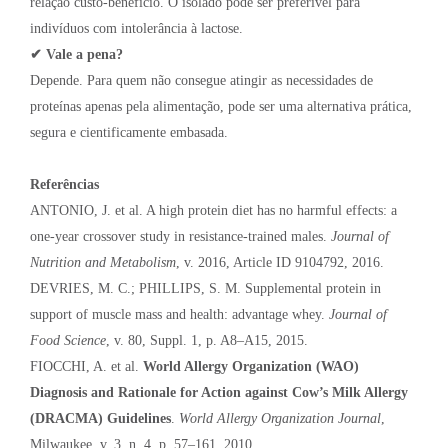
relação custo-benefício. O isolado pode ser preferível para
indivíduos com intolerância à lactose.
✔ Vale a pena?
Depende. Para quem não consegue atingir as necessidades de
proteínas apenas pela alimentação, pode ser uma alternativa prática,
segura e cientificamente embasada.
Referências
ANTONIO, J. et al. A high protein diet has no harmful effects: a
one-year crossover study in resistance-trained males.
Journal of
Nutrition and Metabolism
, v. 2016, Article ID 9104792, 2016.
DEVRIES, M. C.; PHILLIPS, S. M. Supplemental protein in
support of muscle mass and health: advantage whey.
Journal of
Food Science
, v. 80, Suppl. 1, p. A8–A15, 2015.
FIOCCHI, A. et al.
World Allergy Organization (WAO)
Diagnosis and Rationale for Action against Cow’s Milk Allergy
(DRACMA) Guidelines
.
World Allergy Organization Journal
,
Milwaukee, v. 3, n. 4, p. 57–161, 2010.