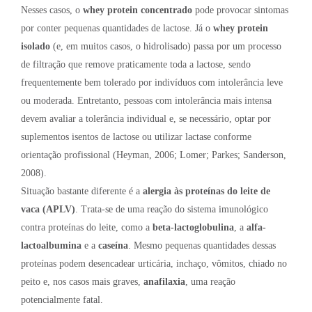
Nesses casos, o
whey protein concentrado
pode provocar sintomas
por conter pequenas quantidades de lactose. Já o
whey protein
isolado
(e, em muitos casos, o hidrolisado) passa por um processo
de filtração que remove praticamente toda a lactose, sendo
frequentemente bem tolerado por indivíduos com intolerância leve
ou moderada. Entretanto, pessoas com intolerância mais intensa
devem avaliar a tolerância individual e, se necessário, optar por
suplementos isentos de lactose ou utilizar lactase conforme
orientação profissional (Heyman, 2006; Lomer; Parkes; Sanderson,
2008).
Situação bastante diferente é a
alergia às proteínas do leite de
vaca (APLV)
. Trata-se de uma reação do sistema imunológico
contra proteínas do leite, como a
beta-lactoglobulina
, a
alfa-
lactoalbumina
e a
caseína
. Mesmo pequenas quantidades dessas
proteínas podem desencadear urticária, inchaço, vômitos, chiado no
peito e, nos casos mais graves,
anafilaxia
, uma reação
potencialmente fatal.