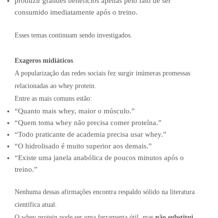
produzir grandes benefícios apenas pelo fato de ser
consumido imediatamente após o treino.
Esses temas continuam sendo investigados.
Exageros midiáticos
A popularização das redes sociais fez surgir inúmeras promessas
relacionadas ao whey protein.
Entre as mais comuns estão:
“Quanto mais whey, maior o músculo.”
“Quem toma whey não precisa comer proteína.”
“Todo praticante de academia precisa usar whey.”
“O hidrolisado é muito superior aos demais.”
“Existe uma janela anabólica de poucos minutos após o
treino.”
Nenhuma dessas afirmações encontra respaldo sólido na literatura
científica atual.
O whey protein pode ser uma ferramenta útil, mas
não substitui