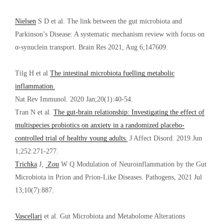
Nielsen
S D et al. The link between the gut microbiota and
Parkinson’s Disease: A systematic mechanism review with focus on
α-synuclein transport. Brain Res 2021, Aug 6;147609.
Tilg H et al
The intestinal microbiota fuelling metabolic
inflammation.
Nat Rev Immunol. 2020 Jan;20(1):40-54.
Tran N et al.
The gut-brain relationship: Investigating the effect of
multispecies probiotics on anxiety in a randomized placebo-
controlled trial of healthy young adults.
J Affect Disord. 2019 Jun
1;252:271-277.
Trichka
J,
Zou
W Q Modulation of Neuroinflammation by the Gut
Microbiota in Prion and Prion-Like Diseases. Pathogens, 2021 Jul
13;10(7):887.
Vascellari
et al. Gut Microbiota and Metabolome Alterations