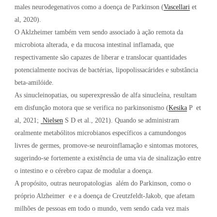
males neurodegenativos como a doença de Parkinson (
Vascellari
et
al, 2020).
O Aklzheimer também vem sendo associado à ação remota da
microbiota alterada, e da mucosa intestinal inflamada, que
respectivamente são capazes de liberar e translocar quantidades
potencialmente nocivas de bactérias, lipopolissacárides e substância
beta-amilóide.
As sinucleinopatias, ou superexpressão de alfa sinucleína, resultam
em disfunção motora que se verifica no parkinsonismo (
Kesika
P
et
al, 2021;
Nielsen
S D et al., 2021). Quando se administram
oralmente metabólitos microbianos específicos a camundongos
livres de germes, promove-se neuroinflamação e sintomas motores,
sugerindo-se fortemente a existência de uma via de sinalização entre
o intestino e o cérebro capaz de modular a doença.
A propósito, outras neuropatologias além do Parkinson, como o
próprio Alzheimer e e a doença de Creutzfeldt-Jakob, que afetam
milhões de pessoas em todo o mundo, vem sendo cada vez mais