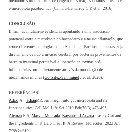
mediadores inflamatórios de origem intestinal, associados à disbiose
e microbiota patobiôntica (Cámara-Lemarroy C R et al, 2016).
CONCLUSÃO
Enfim, acumulam-se evidências apontando a uma associação
potencial entre a microbiota do hospedeiro e a neuroinflamação, que
reúne diferentes patologias como Alzheimer, Parkinson e outras, seja
diretamente devido à invasão cerebral por bactérias provenientes da
barreira intestinal permeável e liberação de toxinas pró-
inflamatórias, ou indiretamente através da modulação de
mecanismos imunes (
González-Sanmiguel
J et al, 2020).
REFERÊNCIAS
Adak
A,
Khan
MR, An insight into gut microbiota and its
functionalities. Cell Mol Life Sci 2019 Feb;76(3):473-493.
Aleman
R S,
Marvin Moncada
,
Kayanush J Aryana
. Leaky Gut and
the Ingredients That Help Treat It: A Review. Molecules, 2023 Jan
7;28(2):619.