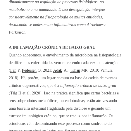
dinamicamente na regulação de processos fisiológicos, no
metabolismo e na imunidade. E sua desregulação interfere
consideravelmente na fisiopatologia de muitas entidades,
destacando-se males neuro inflamatórios como Alzheimer e
Parkinson.
A INFLAMAÇÃO CRÔNICA DE BAIXO GRAU
Quando adoecemos, o envolvimento da microbiota na fisiopatologia
de diferentes enfermidades vem merecendo cada vez mais atenção
(
Fan
Y,
Pedersen
O. 2021;
Adak
A,
Khan
MR, 2019; Vemuri,
2018). Há, porém, um lugar comum na base da cadeia de eventos
crônico-degenerativos, que é a
inflamação crônica de baixo grau
(Tilg H et al, 2020). Isso na prática significa que certas bactérias e
seus subprodutos metabólicos, ou endotoxinas, estão atravessando
uma barreira intestinal fragilizada pela disbiose e gerando um
estresse imunológico crônico, que se traduz por inflamação. Os
estudiosos vêm denominando esse processo como síndrome do