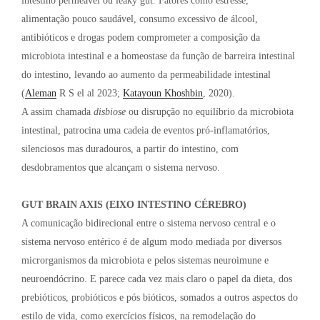
intestino permeável ou leaky gut. Fatores como estresse,
alimentação pouco saudável, consumo excessivo de álcool,
antibióticos e drogas podem comprometer a composição da
microbiota intestinal e a homeostase da função de barreira intestinal
do intestino, levando ao aumento da permeabilidade intestinal
(
Aleman
R S el al 2023;
Katayoun Khoshbin
, 2020).
A assim chamada
disbiose
ou disrupção no equilíbrio da microbiota
intestinal, patrocina uma cadeia de eventos pró-inflamatórios,
silenciosos mas duradouros, a partir do intestino, com
desdobramentos que alcançam o sistema nervoso.
GUT BRAIN AXIS (EIXO INTESTINO CÉREBRO)
A comunicação bidirecional entre o sistema nervoso central e o
sistema nervoso entérico é de algum modo mediada por diversos
microrganismos da microbiota e pelos sistemas neuroimune e
neuroendócrino. E parece cada vez mais claro o papel da dieta, dos
prebióticos, probióticos e pós bióticos, somados a outros aspectos do
estilo de vida, como exercícios físicos, na remodelação do