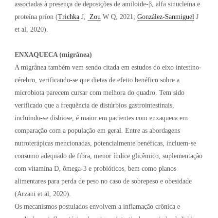
associadas à presença de deposições de amiloide-β, alfa sinucleína e
proteína príon (
Trichka
J,
Zou
W Q, 2021;
González-Sanmiguel
J
et al, 2020).
ENXAQUECA (migrânea)
A migrânea também vem sendo citada em estudos do eixo intestino-
cérebro, verificando-se que dietas de efeito benéfico sobre a
microbiota parecem cursar com melhora do quadro. Tem sido
verificado que a frequência de distúrbios gastrointestinais,
incluindo-se disbiose, é maior em pacientes com enxaqueca em
comparação com a população em geral. Entre as abordagens
nutroterápicas mencionadas, potencialmente benéficas, incluem-se
consumo adequado de fibra, menor índice glicêmico, suplementação
com vitamina D, ômega-3 e probióticos, bem como planos
alimentares para perda de peso no caso de sobrepeso e obesidade
(Arzani et al, 2020).
Os mecanismos postulados envolvem a inflamação crônica e