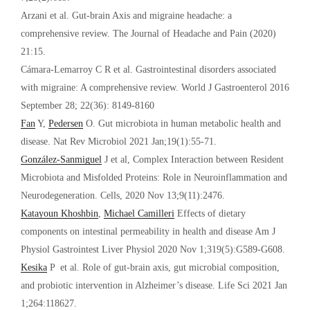
Arzani et al. Gut-brain Axis and migraine headache: a
comprehensive review. The Journal of Headache and Pain (2020)
21:15.
Cámara-Lemarroy C R et al. Gastrointestinal disorders associated
with migraine: A comprehensive review. World J Gastroenterol 2016
September 28; 22(36): 8149-8160
Fan
Y,
Pedersen
O. Gut microbiota in human metabolic health and
disease. Nat Rev Microbiol 2021 Jan;19(1):55-71.
González-Sanmiguel
J et al, Complex Interaction between Resident
Microbiota and Misfolded Proteins: Role in Neuroinflammation and
Neurodegeneration. Cells, 2020 Nov 13;9(11):2476.
Katayoun Khoshbin
,
Michael Camilleri
Effects of dietary
components on intestinal permeability in health and disease Am J
Physiol Gastrointest Liver Physiol 2020 Nov 1;319(5):G589-G608.
Kesika
P
et al. Role of gut-brain axis, gut microbial composition,
and probiotic intervention in Alzheimer’s disease. Life Sci 2021 Jan
1;264:118627.