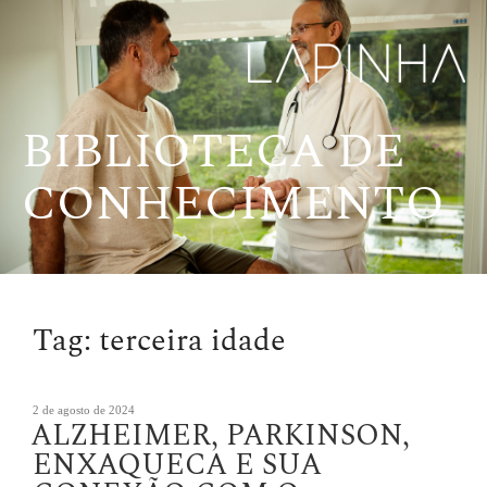
Pular
para
o
conteúdo
BIBLIOTECA DE
CONHECIMENTO
Tag:
terceira idade
Publicado
2 de agosto de 2024
ALZHEIMER, PARKINSON,
em
ENXAQUECA E SUA