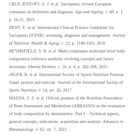
CRUZ-JENTOFT, A. J. et al. Sarcopenia: revised European
consensus on definition and diagnosis.
Age and Ageing
, v. 48, n. 1,
p. 16-31, 2019.
DENT, E. et al. International Clinical Practice Guidelines for
Sarcopenia (ICFSR): screening, diagnosis and management.
Journal
of Nutrition, Health & Aging
, v. 22, p. 1148-1161, 2018.
HEYMSFIELD, S. B. et al. Multi-component molecular-level body
composition reference methods: evolving concepts and future
directions.
Obesity Reviews
, v. 16, n. 4, p. 282-294, 2015.
JÄGER, R. et al. International Society of Sports Nutrition Position
Stand: protein and exercise.
Journal of the International Society of
Sports Nutrition
, v. 14, art. 20, 2017.
MAEDA, S. S. et al. Official position of the Brazilian Association
of Bone Assessment and Metabolism (ABRASSO) on the evaluation
of body composition by densitometry: Part I – Technical aspects,
general concepts, indications, acquisition and analysis.
Advances in
Rheumatology
, v. 62, art. 7, 2022.