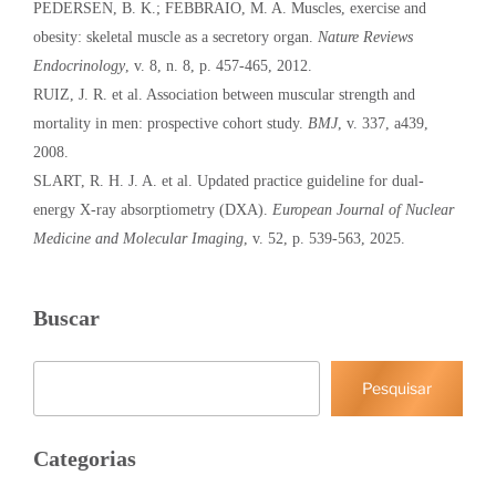
PEDERSEN, B. K.; FEBBRAIO, M. A. Muscles, exercise and
obesity: skeletal muscle as a secretory organ.
Nature Reviews
Endocrinology
, v. 8, n. 8, p. 457-465, 2012.
RUIZ, J. R. et al. Association between muscular strength and
mortality in men: prospective cohort study.
BMJ
, v. 337, a439,
2008.
SLART, R. H. J. A. et al. Updated practice guideline for dual-
energy X-ray absorptiometry (DXA).
European Journal of Nuclear
Medicine and Molecular Imaging
, v. 52, p. 539-563, 2025.
Buscar
Pesquisar
Pesquisar
Categorias