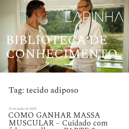
Pular
para
o
conteúdo
BIBLIOTECA DE
CONHECIMENTO
Tag:
tecido adiposo
Publicado
26 de junho de 2026
COMO GANHAR MASSA
em
MUSCULAR – Cuidado com