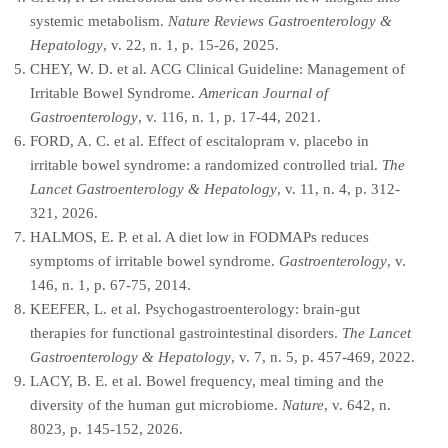
systemic metabolism.
Nature Reviews Gastroenterology &
Hepatology
, v. 22, n. 1, p. 15-26, 2025.
CHEY, W. D. et al. ACG Clinical Guideline: Management of
Irritable Bowel Syndrome.
American Journal of
Gastroenterology
, v. 116, n. 1, p. 17-44, 2021.
FORD, A. C. et al. Effect of escitalopram v. placebo in
irritable bowel syndrome: a randomized controlled trial.
The
Lancet Gastroenterology & Hepatology
, v. 11, n. 4, p. 312-
321, 2026.
HALMOS, E. P. et al. A diet low in FODMAPs reduces
symptoms of irritable bowel syndrome.
Gastroenterology
, v.
146, n. 1, p. 67-75, 2014.
KEEFER, L. et al. Psychogastroenterology: brain-gut
therapies for functional gastrointestinal disorders.
The Lancet
Gastroenterology & Hepatology
, v. 7, n. 5, p. 457-469, 2022.
LACY, B. E. et al. Bowel frequency, meal timing and the
diversity of the human gut microbiome.
Nature
, v. 642, n.
8023, p. 145-152, 2026.