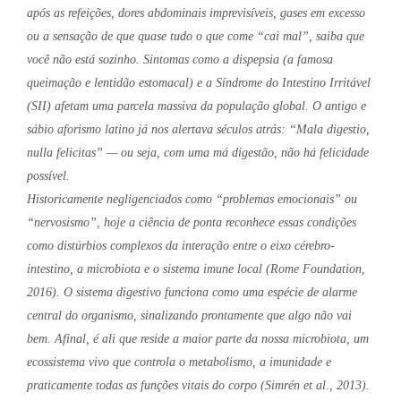
após as refeições, dores abdominais imprevisíveis, gases em excesso
ou a sensação de que quase tudo o que come “cai mal”, saiba que
você não está sozinho. Sintomas como a dispepsia (a famosa
queimação e lentidão estomacal) e a Síndrome do Intestino Irritável
(SII) afetam uma parcela massiva da população global. O antigo e
sábio aforismo latino já nos alertava séculos atrás: “Mala digestio,
nulla felicitas” — ou seja, com uma má digestão, não há felicidade
possível.
Historicamente negligenciados como “problemas emocionais” ou
“nervosismo”, hoje a ciência de ponta reconhece essas condições
como distúrbios complexos da interação entre o eixo cérebro-
intestino, a microbiota e o sistema imune local (Rome Foundation,
2016). O sistema digestivo funciona como uma espécie de alarme
central do organismo, sinalizando prontamente que algo não vai
bem. Afinal, é ali que reside a maior parte da nossa microbiota, um
ecossistema vivo que controla o metabolismo, a imunidade e
praticamente todas as funções vitais do corpo (Simrén et al., 2013).