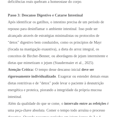
deficiências reais quebram a homeostase do corpo.
Passo 3: Descanso Digestivo e Catarse Intestinal
Após identificar os gatilhos, o intestino precisa de um período de
repouso para desinflamar o ambiente intestinal. Isso pode ser
alcançado através de estratégias minimalistas ou protocolos de
“detox” digestivo bem conduzidos, como os princípios de Mayr
(focada na mastigação exaustiva), a dieta do arroz integral, os
conceitos de Bircher-Benner, ou abordagens de jejum intermitente e
dietas que mimetizam o jejum (Staudermaier et al., 2025).
Atenção Crítica:
O tempo desse descanso inicial
deve ser
rigorosamente individualizado
. Exagerar ou estender demais essas
dietas restritivas e de “detox” pode levar o paciente à desnutrição
energética e proteica, piorando a integridade da própria mucosa
intestinal.
Além da qualidade do que se come, o
intervalo entre as refeições
é
uma peça-chave absoluta. Comer o tempo todo arruína o processo