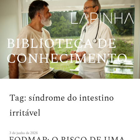
Pular
para
o
conteúdo
BIBLIOTECA DE
CONHECIMENTO
Tag:
síndrome do intestino
irritável
Publicado
3 de junho de 2026
em