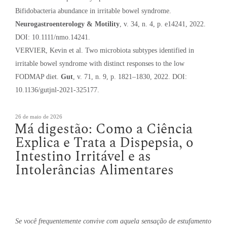
Bifidobacteria abundance in irritable bowel syndrome.
Neurogastroenterology & Motility
, v. 34, n. 4, p. e14241, 2022.
DOI: 10.1111/nmo.14241.
VERVIER, Kevin et al. Two microbiota subtypes identified in
irritable bowel syndrome with distinct responses to the low
FODMAP diet.
Gut
, v. 71, n. 9, p. 1821–1830, 2022. DOI:
10.1136/gutjnl-2021-325177.
Publicado
26 de maio de 2026
Má digestão: Como a Ciência
em
Explica e Trata a Dispepsia, o
Intestino Irritável e as
Intolerâncias Alimentares
Se você frequentemente convive com aquela sensação de estufamento