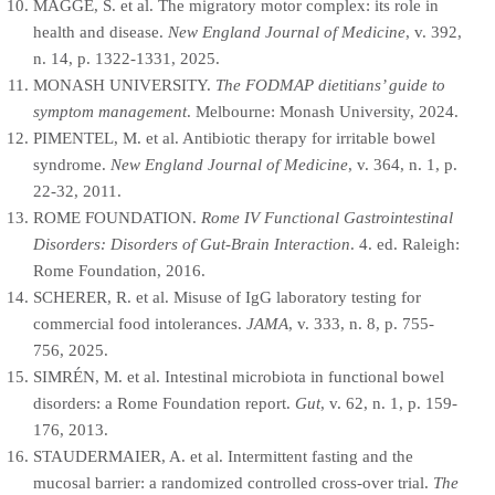
MAGGE, S. et al. The migratory motor complex: its role in
health and disease.
New England Journal of Medicine
, v. 392,
n. 14, p. 1322-1331, 2025.
MONASH UNIVERSITY.
The FODMAP dietitians’ guide to
symptom management
. Melbourne: Monash University, 2024.
PIMENTEL, M. et al. Antibiotic therapy for irritable bowel
syndrome.
New England Journal of Medicine
, v. 364, n. 1, p.
22-32, 2011.
ROME FOUNDATION.
Rome IV Functional Gastrointestinal
Disorders: Disorders of Gut-Brain Interaction
. 4. ed. Raleigh:
Rome Foundation, 2016.
SCHERER, R. et al. Misuse of IgG laboratory testing for
commercial food intolerances.
JAMA
, v. 333, n. 8, p. 755-
756, 2025.
SIMRÉN, M. et al. Intestinal microbiota in functional bowel
disorders: a Rome Foundation report.
Gut
, v. 62, n. 1, p. 159-
176, 2013.
STAUDERMAIER, A. et al. Intermittent fasting and the
mucosal barrier: a randomized controlled cross-over trial.
The