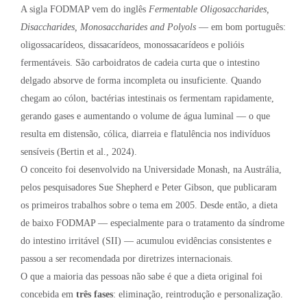
A sigla FODMAP vem do inglês
Fermentable Oligosaccharides,
Disaccharides, Monosaccharides and Polyols
— em bom português:
oligossacarídeos, dissacarídeos, monossacarídeos e polióis
fermentáveis. São carboidratos de cadeia curta que o intestino
delgado absorve de forma incompleta ou insuficiente. Quando
chegam ao cólon, bactérias intestinais os fermentam rapidamente,
gerando gases e aumentando o volume de água luminal — o que
resulta em distensão, cólica, diarreia e flatulência nos indivíduos
sensíveis (Bertin et al., 2024).
O conceito foi desenvolvido na Universidade Monash, na Austrália,
pelos pesquisadores Sue Shepherd e Peter Gibson, que publicaram
os primeiros trabalhos sobre o tema em 2005. Desde então, a dieta
de baixo FODMAP — especialmente para o tratamento da síndrome
do intestino irritável (SII) — acumulou evidências consistentes e
passou a ser recomendada por diretrizes internacionais.
O que a maioria das pessoas não sabe é que a dieta original foi
concebida em
três fases
: eliminação, reintrodução e personalização.