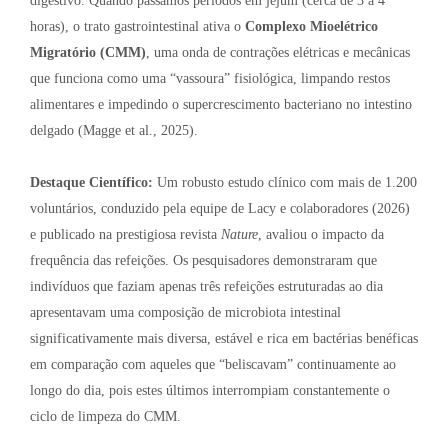
digestivo. Quando passamos períodos em jejum (cerca de 3 a 4
horas), o trato gastrointestinal ativa o
Complexo Mioelétrico
Migratório (CMM)
, uma onda de contrações elétricas e mecânicas
que funciona como uma “vassoura” fisiológica, limpando restos
alimentares e impedindo o supercrescimento bacteriano no intestino
delgado (Magge et al., 2025).
Destaque Científico:
Um robusto estudo clínico com mais de 1.200
voluntários, conduzido pela equipe de Lacy e colaboradores (2026)
e publicado na prestigiosa revista
Nature
, avaliou o impacto da
frequência das refeições. Os pesquisadores demonstraram que
indivíduos que faziam apenas três refeições estruturadas ao dia
apresentavam uma composição de microbiota intestinal
significativamente mais diversa, estável e rica em bactérias benéficas
em comparação com aqueles que “beliscavam” continuamente ao
longo do dia, pois estes últimos interrompiam constantemente o
ciclo de limpeza do CMM.