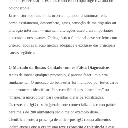
podem ser necessários exames como endoscopia digestiva alta ou
colonoscopia.
Já os distúrbios funcionais ocorrem quando há sintomas reais —
como estufamento, desconforto, gases, sensação de má digestão ou
alteração intestinal — mas sem alterações estruturais importantes
detectáveis nos exames. O diagnóstico funcional deve ser feito com
critério, após avaliação médica adequada e exclusão das principais
causas orgânicas.
O Mercado da Ilusão: Cuidado com os Falsos Diagnósticos
Antes de iniciar qualquer protocolo, é preciso fazer um alerta
fundamental. O mercado do bem-estar foi inundado por testes caros
que prometem identificar “hipersensibilidades alimentares” ou
“mapear a microbiota” para desenhar dietas personalizadas.
Os
testes de IgG tardio
(geralmente comercializados como painéis
para mais de 200 alimentos) são o maior exemplo disso.
Cientificamente, a presença de anticorpos IgG contra alimentos
indica apenas que o organismo teve
exposição e tolerância
a esse