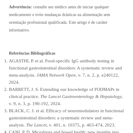
Advertência:
consulte seu médico antes de iniciar qualquer
medicamento e evite mudanças drásticas na alimentação sem
orientação profissional qualificada. Este artigo é de caráter
informativo.
Referências Bibliográficas
AGASTHI, P. et al. Food-specific IgG antibody testing in
functional gastrointestinal disorders: A systematic review and
meta-analysis.
JAMA Network Open
, v. 7, n. 2, p. e240122,
2024.
BARRETT, J. S. Extending our knowledge of FODMAPs in
clinical practice.
The Lancet Gastroenterology & Hepatology
,
v. 9, n. 3, p. 190-192, 2024.
BLACK, C. J. et al. Efficacy of neuromodulators in functional
gastrointestinal disorders: a systematic review and meta-
analysis.
The Lancet
, v. 401, n. 10375, p. 463-474, 2023.
CANI, P. D. Microbiota and bowel health: new insights into