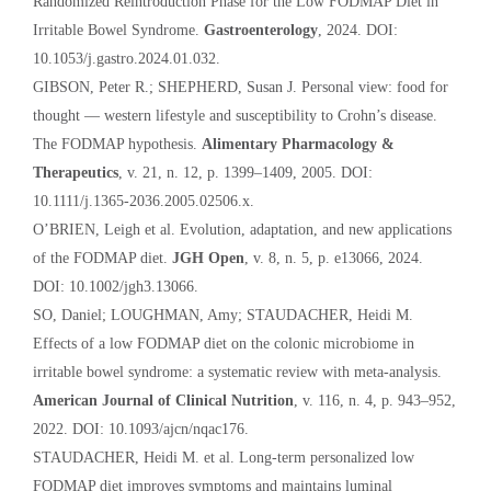
Randomized Reintroduction Phase for the Low FODMAP Diet in
Irritable Bowel Syndrome.
Gastroenterology
, 2024. DOI:
10.1053/j.gastro.2024.01.032.
GIBSON, Peter R.; SHEPHERD, Susan J. Personal view: food for
thought — western lifestyle and susceptibility to Crohn’s disease.
The FODMAP hypothesis.
Alimentary Pharmacology &
Therapeutics
, v. 21, n. 12, p. 1399–1409, 2005. DOI:
10.1111/j.1365-2036.2005.02506.x.
O’BRIEN, Leigh et al. Evolution, adaptation, and new applications
of the FODMAP diet.
JGH Open
, v. 8, n. 5, p. e13066, 2024.
DOI: 10.1002/jgh3.13066.
SO, Daniel; LOUGHMAN, Amy; STAUDACHER, Heidi M.
Effects of a low FODMAP diet on the colonic microbiome in
irritable bowel syndrome: a systematic review with meta-analysis.
American Journal of Clinical Nutrition
, v. 116, n. 4, p. 943–952,
2022. DOI: 10.1093/ajcn/nqac176.
STAUDACHER, Heidi M. et al. Long-term personalized low
FODMAP diet improves symptoms and maintains luminal