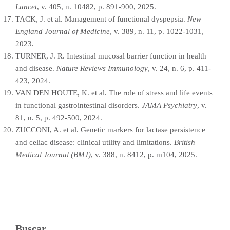
Lancet
, v. 405, n. 10482, p. 891-900, 2025.
TACK, J. et al. Management of functional dyspepsia.
New
England Journal of Medicine
, v. 389, n. 11, p. 1022-1031,
2023.
TURNER, J. R. Intestinal mucosal barrier function in health
and disease.
Nature Reviews Immunology
, v. 24, n. 6, p. 411-
423, 2024.
VAN DEN HOUTE, K. et al. The role of stress and life events
in functional gastrointestinal disorders.
JAMA Psychiatry
, v.
81, n. 5, p. 492-500, 2024.
ZUCCONI, A. et al. Genetic markers for lactase persistence
and celiac disease: clinical utility and limitations.
British
Medical Journal (BMJ)
, v. 388, n. 8412, p. m104, 2025.
Buscar