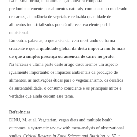
Da mesma forma, uma alimentação onívora composta
predominantemente por alimentos naturais, com consumo moderado
de carnes, abundância de vegetais e reduzida quantidade de
alimentos industrializados poderá oferecer excelente perfil
nutricional.
Em outras palavras, o que a ciência vem mostrando de forma
crescente é que
a qualidade global da dieta importa muito mais
do que a simples presença ou ausência de carne no prato.
Na terceira e última parte deste artigo discutiremos um aspecto
igualmente importante: os impactos ambientais da produção de
alimentos, as motivações éticas para o vegetarianismo, os desafios
da sustentabilidade, o consumo consciente e os principais mitos e
verdades que ainda cercam esse tema.
Referências
DINU, M. et al. Vegetarian, vegan diets and multiple health
outcomes: a systematic review with meta-analysis of observational
studies.
Critical Reviews in Food Science and Nutrition
, v. 57, n.