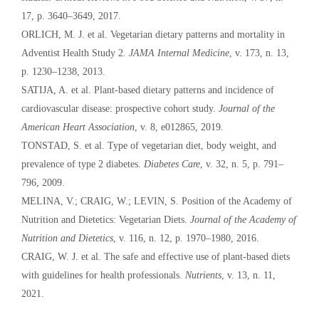
17, p. 3640–3649, 2017.
ORLICH, M. J. et al. Vegetarian dietary patterns and mortality in
Adventist Health Study 2.
JAMA Internal Medicine
, v. 173, n. 13,
p. 1230–1238, 2013.
SATIJA, A. et al. Plant-based dietary patterns and incidence of
cardiovascular disease: prospective cohort study.
Journal of the
American Heart Association
, v. 8, e012865, 2019.
TONSTAD, S. et al. Type of vegetarian diet, body weight, and
prevalence of type 2 diabetes.
Diabetes Care
, v. 32, n. 5, p. 791–
796, 2009.
MELINA, V.; CRAIG, W.; LEVIN, S. Position of the Academy of
Nutrition and Dietetics: Vegetarian Diets.
Journal of the Academy of
Nutrition and Dietetics
, v. 116, n. 12, p. 1970–1980, 2016.
CRAIG, W. J. et al. The safe and effective use of plant-based diets
with guidelines for health professionals.
Nutrients
, v. 13, n. 11,
2021.