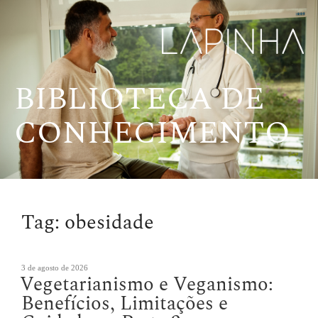
Pular
para
o
conteúdo
BIBLIOTECA DE
CONHECIMENTO
Tag:
obesidade
Publicado
3 de agosto de 2026
Vegetarianismo e Veganismo:
em
Benefícios, Limitações e