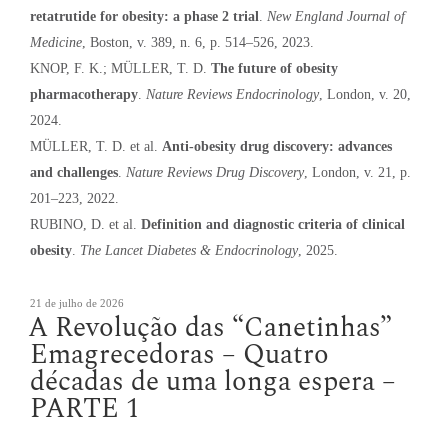
retatrutide for obesity: a phase 2 trial
.
New England Journal of
Medicine
, Boston, v. 389, n. 6, p. 514–526, 2023.
KNOP, F. K.; MÜLLER, T. D.
The future of obesity
pharmacotherapy
.
Nature Reviews Endocrinology
, London, v. 20,
2024.
MÜLLER, T. D. et al.
Anti-obesity drug discovery: advances
and challenges
.
Nature Reviews Drug Discovery
, London, v. 21, p.
201–223, 2022.
RUBINO, D. et al.
Definition and diagnostic criteria of clinical
obesity
.
The Lancet Diabetes & Endocrinology
, 2025.
Publicado
21 de julho de 2026
A Revolução das “Canetinhas”
em
Emagrecedoras – Quatro
décadas de uma longa espera –
PARTE 1