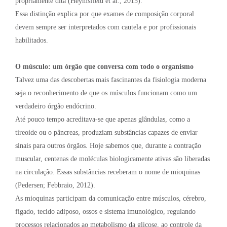
propriamente dita (Heymsfield et al., 2015).
Essa distinção explica por que exames de composição corporal
devem sempre ser interpretados com cautela e por profissionais
habilitados.
O músculo: um órgão que conversa com todo o organismo
Talvez uma das descobertas mais fascinantes da fisiologia moderna
seja o reconhecimento de que os músculos funcionam como um
verdadeiro órgão endócrino.
Até pouco tempo acreditava-se que apenas glândulas, como a
tireoide ou o pâncreas, produziam substâncias capazes de enviar
sinais para outros órgãos. Hoje sabemos que, durante a contração
muscular, centenas de moléculas biologicamente ativas são liberadas
na circulação. Essas substâncias receberam o nome de mioquinas
(Pedersen; Febbraio, 2012).
As mioquinas participam da comunicação entre músculos, cérebro,
fígado, tecido adiposo, ossos e sistema imunológico, regulando
processos relacionados ao metabolismo da glicose, ao controle da