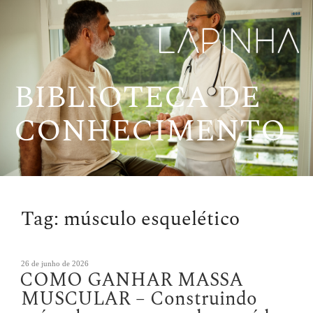
Pular
para
o
conteúdo
BIBLIOTECA DE
CONHECIMENTO
Tag:
músculo esquelético
Publicado
26 de junho de 2026
COMO GANHAR MASSA
em
MUSCULAR – Construindo