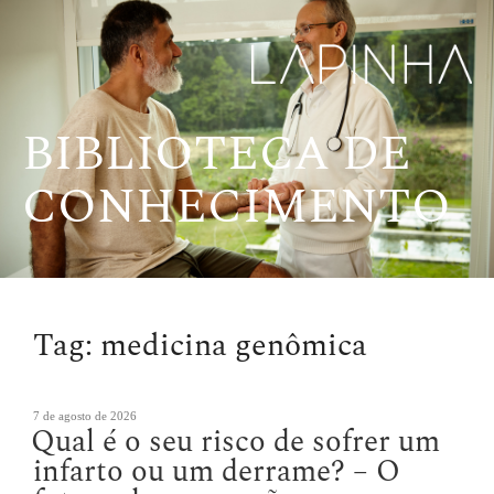
Pular
para
o
conteúdo
BIBLIOTECA DE
CONHECIMENTO
Tag:
medicina genômica
Publicado
7 de agosto de 2026
Qual é o seu risco de sofrer um
em
infarto ou um derrame? – O