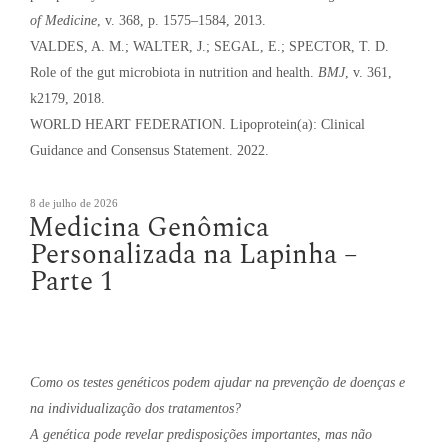
of Medicine
, v. 368, p. 1575–1584, 2013.
VALDES, A. M.; WALTER, J.; SEGAL, E.; SPECTOR, T. D.
Role of the gut microbiota in nutrition and health.
BMJ
, v. 361,
k2179, 2018.
WORLD HEART FEDERATION. Lipoprotein(a): Clinical
Guidance and Consensus Statement. 2022.
Publicado
8 de julho de 2026
Medicina Genômica
em
Personalizada na Lapinha –
Parte 1
Como os testes genéticos podem ajudar na prevenção de doenças e
na individualização dos tratamentos?
A genética pode revelar predisposições importantes, mas não