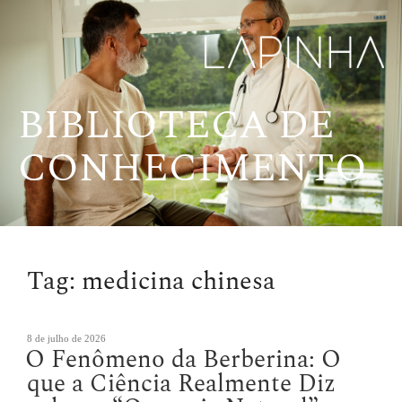
Pular
para
o
conteúdo
BIBLIOTECA DE
CONHECIMENTO
Tag:
medicina chinesa
Publicado
8 de julho de 2026
O Fenômeno da Berberina: O
em
que a Ciência Realmente Diz