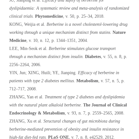
JU, Jianping et al.
Efficacy and safety of berberine for
dyslipidaemia: A systematic review and meta-analysis of randomized
clinical trials.
Phytomedicine
, v. 50, p. 25–34, 2018.
KONG, Weijia et al.
Berberine is a novel cholesterol-lowering drug
working through a unique mechanism distinct from statins.
Nature
Medicine
, v. 10, n. 12, p. 1344–1351, 2004.
LEE, Min-Seok et al.
Berberine stimulates glucose transport
through a mechanism distinct from insulin.
Diabetes
, v. 55, n. 8, p.
2256–2264, 2006.
YIN, Jun; XING, Huili; YE, Jianping.
Efficacy of berberine in
patients with type 2 diabetes mellitus.
Metabolism
, v. 57, n. 5, p.
712–717, 2008.
ZHANG, Yan et al.
Treatment of type 2 diabetes and dyslipidemia
with the natural plant alkaloid berberine.
The Journal of Clinical
Endocrinology & Metabolism
, v. 93, n. 7, p. 2559–2565, 2008.
ZHANG, Xu et al.
Structural changes of gut microbiota during
berberine-mediated prevention of obesity and insulin resistance in
high-fat diet-fed rats.
PLoS ONE
, v. 7, n. 8, e42529, 2012.