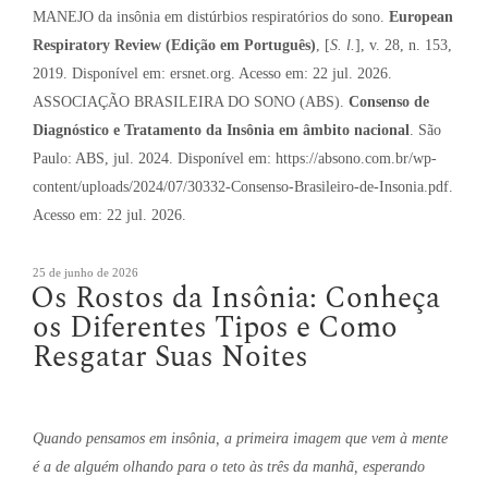
MANEJO da insônia em distúrbios respiratórios do sono.
European
Respiratory Review (Edição em Português)
, [
S. l.
], v. 28, n. 153,
2019. Disponível em: ersnet.org. Acesso em: 22 jul. 2026.
ASSOCIAÇÃO BRASILEIRA DO SONO (ABS).
Consenso de
Diagnóstico e Tratamento da Insônia em âmbito nacional
. São
Paulo: ABS, jul. 2024. Disponível em: https://absono.com.br/wp-
content/uploads/2024/07/30332-Consenso-Brasileiro-de-Insonia.pdf.
Acesso em: 22 jul. 2026.
Publicado
25 de junho de 2026
Os Rostos da Insônia: Conheça
em
os Diferentes Tipos e Como
Resgatar Suas Noites
Quando pensamos em insônia, a primeira imagem que vem à mente
é a de alguém olhando para o teto às três da manhã, esperando