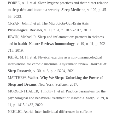
BOREE, A. J. et al. Sleep hygiene practices and their direct relation
to sleep debt and insomnia severity.
Sleep Medicine
, v. 102, p. 45-
53, 2023.
CRYAN, John F. et al. The Microbiota-Gut-Brain Axis.
Physiological Reviews
, v. 99, n. 4, p. 1877-2013, 2019.
IRWIN, Michael R. Sleep and inflammation: partners in sickness
and in health.
Nature Reviews Immunology
, v. 19, n. 11, p. 702-
715, 2019.
K紅色, M. H. et al. Physical exercise as a non-pharmacological
intervention for chronic insomnia: a systematic review.
Journal of
Sleep Research
, v. 30, n. 3, p. e13204, 2021.
MATTHEW, Walker.
Why We Sleep: Unlocking the Power of
Sleep and Dreams
. New York: Scribner, 2017.
MORGENTHALER, Timothy I. et al. Practice parameters for the
psychological and behavioral treatment of insomnia.
Sleep
, v. 29, n.
11, p. 1415-1432, 2020.
NEHLIG, Astrid. Inter-individual differences in caffeine