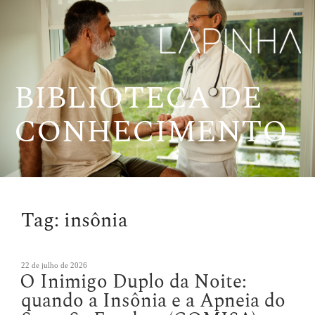
Pular
para
o
conteúdo
BIBLIOTECA DE
CONHECIMENTO
Tag:
insônia
Publicado
22 de julho de 2026
O Inimigo Duplo da Noite:
em
quando a Insônia e a Apneia do