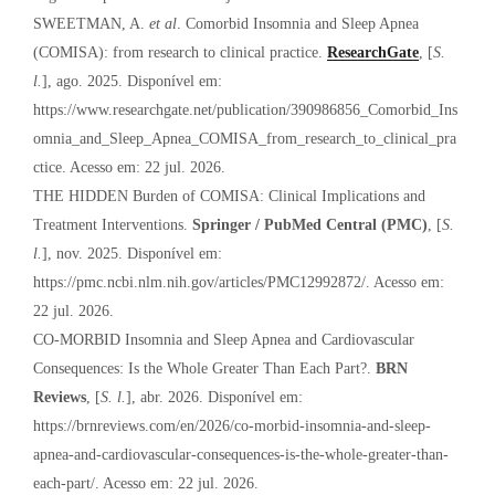
SWEETMAN, A.
et al
. Comorbid Insomnia and Sleep Apnea
(COMISA): from research to clinical practice.
ResearchGate
, [
S.
l.
], ago. 2025. Disponível em:
https://www.researchgate.net/publication/390986856_Comorbid_Ins
omnia_and_Sleep_Apnea_COMISA_from_research_to_clinical_pra
ctice. Acesso em: 22 jul. 2026.
THE HIDDEN Burden of COMISA: Clinical Implications and
Treatment Interventions.
Springer / PubMed Central (PMC)
, [
S.
l.
], nov. 2025. Disponível em:
https://pmc.ncbi.nlm.nih.gov/articles/PMC12992872/. Acesso em:
22 jul. 2026.
CO-MORBID Insomnia and Sleep Apnea and Cardiovascular
Consequences: Is the Whole Greater Than Each Part?.
BRN
Reviews
, [
S. l.
], abr. 2026. Disponível em:
https://brnreviews.com/en/2026/co-morbid-insomnia-and-sleep-
apnea-and-cardiovascular-consequences-is-the-whole-greater-than-
each-part/. Acesso em: 22 jul. 2026.