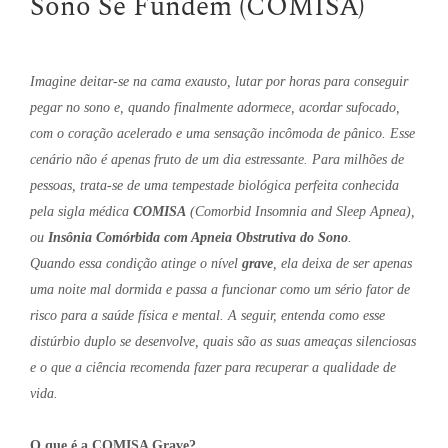
Sono Se Fundem (COMISA)
Imagine deitar-se na cama exausto, lutar por horas para conseguir
pegar no sono e, quando finalmente adormece, acordar sufocado,
com o coração acelerado e uma sensação incômoda de pânico. Esse
cenário não é apenas fruto de um dia estressante. Para milhões de
pessoas, trata-se de uma tempestade biológica perfeita conhecida
pela sigla médica
COMISA
(Comorbid Insomnia and Sleep Apnea),
ou
Insônia Comórbida com Apneia Obstrutiva do Sono
.
Quando essa condição atinge o nível
grave
, ela deixa de ser apenas
uma noite mal dormida e passa a funcionar como um sério fator de
risco para a saúde física e mental. A seguir, entenda como esse
distúrbio duplo se desenvolve, quais são as suas ameaças silenciosas
e o que a ciência recomenda fazer para recuperar a qualidade de
vida.
O que é a COMISA Grave?