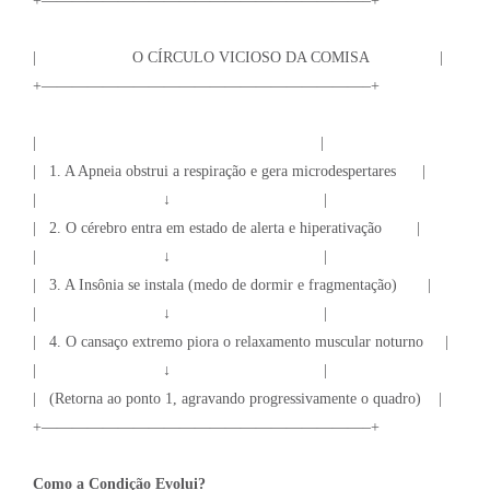
+—————————————————————–+
| O CÍRCULO VICIOSO DA COMISA |
+—————————————————————–+
| |
| 1. A Apneia obstrui a respiração e gera microdespertares |
| ↓ |
| 2. O cérebro entra em estado de alerta e hiperativação |
| ↓ |
| 3. A Insônia se instala (medo de dormir e fragmentação) |
| ↓ |
| 4. O cansaço extremo piora o relaxamento muscular noturno |
| ↓ |
| (Retorna ao ponto 1, agravando progressivamente o quadro) |
+—————————————————————–+
Como a Condição Evolui?