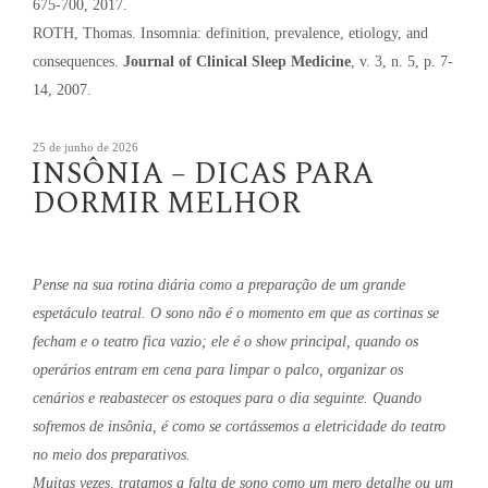
675-700, 2017.
ROTH, Thomas. Insomnia: definition, prevalence, etiology, and
consequences.
Journal of Clinical Sleep Medicine
, v. 3, n. 5, p. 7-
14, 2007.
Publicado
25 de junho de 2026
INSÔNIA – DICAS PARA
em
DORMIR MELHOR
Pense na sua rotina diária como a preparação de um grande
espetáculo teatral. O sono não é o momento em que as cortinas se
fecham e o teatro fica vazio; ele é o show principal, quando os
operários entram em cena para limpar o palco, organizar os
cenários e reabastecer os estoques para o dia seguinte. Quando
sofremos de insônia, é como se cortássemos a eletricidade do teatro
no meio dos preparativos.
Muitas vezes, tratamos a falta de sono como um mero detalhe ou um