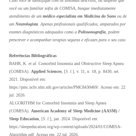
Caso você se identifique com os sintomas descritos, ou suspeite que
você ou um familiar sofra de COMISA, busque imediatamente
atendimento de um
médico especialista em Medicina do Sono
ou de
um
Neurologista
. Apenas profissionais qualificados, amparados por
exames diagnósticos adequados como a
Polissonografia
, podem
prescrever e acompanhar terapias seguras e eficazes para o seu caso.
Referências Bibliográficas
BAHR, K.
et al
. Comorbid Insomnia and Obstructive Sleep Apnea
(COMISA).
Applied Sciences
, [
S. l.
], v. 11, n. 18, p. 8430, set.
2021. Disponível em:
https://pmc.ncbi.nlm.nih.gov/articles/PMC8430469/. Acesso em: 22
jul. 2026.
ALGORITHM for Comorbid Insomnia and Sleep Apnea
(COMISA).
American Academy of Sleep Medicine (AASM) /
Sleep Education
, [
S. l.
], jan. 2024. Disponível em:
https://sleepeducation.org/wp-content/uploads/2024/01/COMISA-
Algorithm.pdf. Acesso em: 22 jul. 2026.