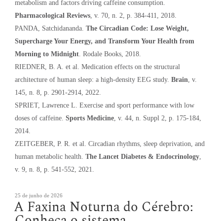
metabolism and factors driving caffeine consumption.
Pharmacological Reviews
, v. 70, n. 2, p. 384-411, 2018.
PANDA, Satchidananda.
The Circadian Code: Lose Weight,
Supercharge Your Energy, and Transform Your Health from
Morning to Midnight
. Rodale Books, 2018.
RIEDNER, B. A. et al. Medication effects on the structural
architecture of human sleep: a high-density EEG study.
Brain
, v.
145, n. 8, p. 2901-2914, 2022.
SPRIET, Lawrence L. Exercise and sport performance with low
doses of caffeine.
Sports Medicine
, v. 44, n. Suppl 2, p. 175-184,
2014.
ZEITGEBER, P. R. et al. Circadian rhythms, sleep deprivation, and
human metabolic health.
The Lancet Diabetes & Endocrinology
,
v. 9, n. 8, p. 541-552, 2021.
Publicado
25 de junho de 2026
A Faxina Noturna do Cérebro:
em
Conheça o sistema