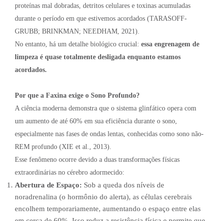
proteínas mal dobradas, detritos celulares e toxinas acumuladas
durante o período em que estivemos acordados (TARASOFF-
GRUBB; BRINKMAN; NEEDHAM, 2021).
No entanto, há um detalhe biológico crucial:
essa engrenagem de
limpeza é quase totalmente desligada enquanto estamos
acordados.
Por que a Faxina exige o Sono Profundo?
A ciência moderna demonstra que o sistema glinfático opera com
um aumento de até 60% em sua eficiência durante o sono,
especialmente nas fases de ondas lentas, conhecidas como sono não-
REM profundo (XIE et al., 2013).
Esse fenômeno ocorre devido a duas transformações físicas
extraordinárias no cérebro adormecido:
Abertura de Espaço:
Sob a queda dos níveis de
noradrenalina (o hormônio do alerta), as células cerebrais
encolhem temporariamente, aumentando o espaço entre elas
em cerca de 60%. Isso reduz a resistência física e permite que