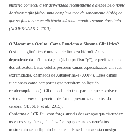
mistério começou a ser desvendada recentemente e atende pelo nome
de
sistema glinfático
, uma complexa rede de saneamento biológico
que só funciona com eficiência máxima quando estamos dormindo
(NEDERGAARD, 2013).
O Mecanismo Oculto: Como Funciona o Sistema Glinfático?
O sistema glinfático é uma via de limpeza hidrodinâmica
dependente das células da glia (daí o prefixo “g”), especificamente
dos astrócitos. Essas células possuem canais especializados em suas
extremidades, chamados de Aquaporina-4 (AQP4). Esses canais
funcionam como comportas que permitem ao líquido
cefalorraquidiano (LCR) — o fluido transparente que envolve o
sistema nervoso — penetrar de forma pressurizada no tecido
cerebral (JESSEN et al., 2015).
Conforme o LCR flui com força através dos espaços que circundam
os vasos sanguíneos, ele “lava” o espaço entre os neurônios,
misturando-se ao líquido intersticial. Esse fluxo arrasta consigo