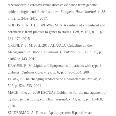
atherosclerotic cardiovascular disease: evidence from genetic,
epidemiologic, and clinical studies.
European Heart Journal
, v. 38,
n. 32, p. 2459–2472, 2017.
GOLDSTEIN, J. L.; BROWN, M. S. A century of cholesterol and
coronaries: from plaques to genes to statins.
Cell
, v. 161, n. 1, p.
161–172, 2015.
GRUNDY, S. M. et al. 2018 AHA/ACC Guideline on the
Management of Blood Cholesterol.
Circulation
, v. 139, n. 25, p.
e1082–e1143, 2019.
KRAUSS, R. M. Lipids and lipoproteins in patients with type 2
diabetes.
Diabetes Care
, v. 27, n. 6, p. 1496–1504, 2004.
LIBBY, P. The changing landscape of atherosclerosis.
Nature
, v.
592, p. 524–533, 2021.
MACH, F. et al. 2019 ESC/EAS Guidelines for the management of
dyslipidaemias.
European Heart Journal
, v. 41, n. 1, p. 111–188,
2020.
SNIDERMAN, A. D. et al. Apolipoprotein B particles and