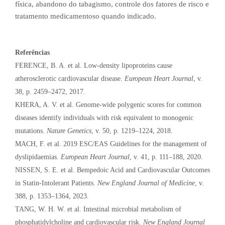
física, abandono do tabagismo, controle dos fatores de risco e
tratamento medicamentoso quando indicado.
Referências
FERENCE, B. A. et al. Low-density lipoproteins cause
atherosclerotic cardiovascular disease.
European Heart Journal
, v.
38, p. 2459–2472, 2017.
KHERA, A. V. et al. Genome-wide polygenic scores for common
diseases identify individuals with risk equivalent to monogenic
mutations.
Nature Genetics
, v. 50, p. 1219–1224, 2018.
MACH, F. et al. 2019 ESC/EAS Guidelines for the management of
dyslipidaemias.
European Heart Journal
, v. 41, p. 111–188, 2020.
NISSEN, S. E. et al. Bempedoic Acid and Cardiovascular Outcomes
in Statin-Intolerant Patients.
New England Journal of Medicine
, v.
388, p. 1353–1364, 2023.
TANG, W. H. W. et al. Intestinal microbial metabolism of
phosphatidylcholine and cardiovascular risk.
New England Journal