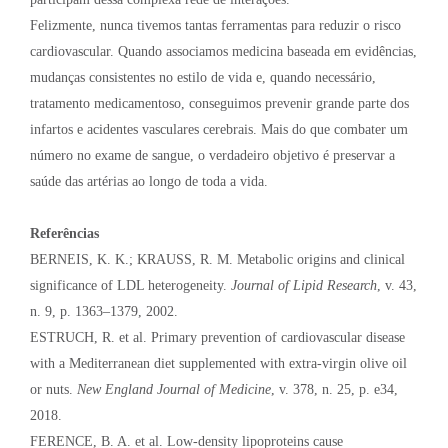
Felizmente, nunca tivemos tantas ferramentas para reduzir o risco
cardiovascular. Quando associamos medicina baseada em evidências,
mudanças consistentes no estilo de vida e, quando necessário,
tratamento medicamentoso, conseguimos prevenir grande parte dos
infartos e acidentes vasculares cerebrais. Mais do que combater um
número no exame de sangue, o verdadeiro objetivo é preservar a
saúde das artérias ao longo de toda a vida.
Referências
BERNEIS, K. K.; KRAUSS, R. M. Metabolic origins and clinical
significance of LDL heterogeneity.
Journal of Lipid Research
, v. 43,
n. 9, p. 1363–1379, 2002.
ESTRUCH, R. et al. Primary prevention of cardiovascular disease
with a Mediterranean diet supplemented with extra-virgin olive oil
or nuts.
New England Journal of Medicine
, v. 378, n. 25, p. e34,
2018.
FERENCE, B. A. et al. Low-density lipoproteins cause