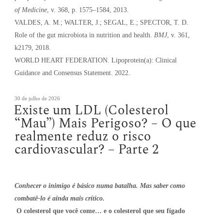
of Medicine
, v. 368, p. 1575–1584, 2013.
VALDES, A. M.; WALTER, J.; SEGAL, E.; SPECTOR, T. D.
Role of the gut microbiota in nutrition and health.
BMJ
, v. 361,
k2179, 2018.
WORLD HEART FEDERATION. Lipoprotein(a): Clinical
Guidance and Consensus Statement. 2022.
Publicado
30 de julho de 2026
Existe um LDL (Colesterol
em
“Mau”) Mais Perigoso? – O que
realmente reduz o risco
cardiovascular? – Parte 2
Conhecer o inimigo é básico numa batalha. Mas saber como
combatê-lo é ainda mais crítico.
O colesterol que você come… e o colesterol que seu fígado