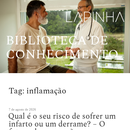
Pular
para
o
conteúdo
BIBLIOTECA DE
CONHECIMENTO
Tag:
inflamação
Publicado
7 de agosto de 2026
Qual é o seu risco de sofrer um
em
infarto ou um derrame? – O