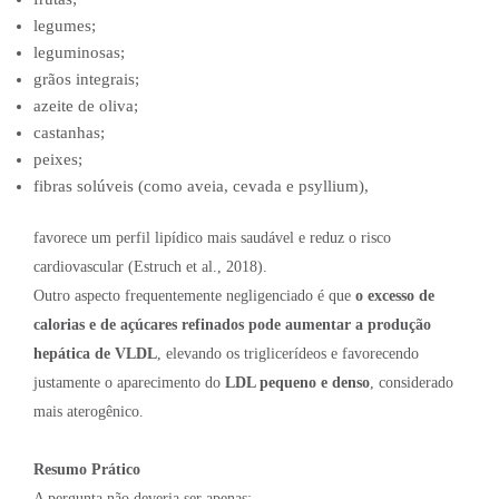
legumes;
leguminosas;
grãos integrais;
azeite de oliva;
castanhas;
peixes;
fibras solúveis (como aveia, cevada e psyllium),
favorece um perfil lipídico mais saudável e reduz o risco
cardiovascular (Estruch et al., 2018).
Outro aspecto frequentemente negligenciado é que
o excesso de
calorias e de açúcares refinados pode aumentar a produção
hepática de VLDL
, elevando os triglicerídeos e favorecendo
justamente o aparecimento do
LDL pequeno e denso
, considerado
mais aterogênico.
Resumo Prático
A pergunta não deveria ser apenas: