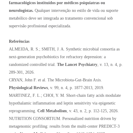
farmacológicos instituídos por médicos psiquiatras ou
neurologistas.
Qualquer intervenção no estilo de vida ou suporte
metabólico deve ser integrada ao tratamento convencional sob
supervisão profissional especializada.
Referências
ALMEIDA, R. S.; SMITH, J. A. Synthetic microbial consortia as
next-generation psychobiotics for refractory depression: a
randomized controlled trial.
The Lancet Psychiatry
, v. 13, n. 4, p.
289-301, 2026.
CRYAN, John F. et al. The Microbiota-Gut-Brain Axis.
Physiological Reviews
, v. 99, n. 4, p. 1877-2013, 2019.
MARTINEZ, F. L.; CHOI, Y. M. Short-chain fatty acids modulate
hypothalamic inflammation and leptin sensitivity via epigenetic
reprogramming.
Cell Metabolism
, v. 43, n. 2, p. 112-125, 2026.
NUTRITION CONSORTIUM. Personalized nutrition driven by
metagenomic profiling: results from the multi-center PREDICT-3