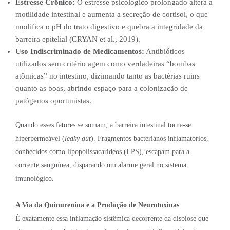
Estresse Crônico:
O estresse psicológico prolongado altera a
motilidade intestinal e aumenta a secreção de cortisol, o que
modifica o pH do trato digestivo e quebra a integridade da
barreira epitelial (CRYAN et al., 2019).
Uso Indiscriminado de Medicamentos:
Antibióticos
utilizados sem critério agem como verdadeiras “bombas
atômicas” no intestino, dizimando tanto as bactérias ruins
quanto as boas, abrindo espaço para a colonização de
patógenos oportunistas.
Quando esses fatores se somam, a barreira intestinal torna-se
hiperpermeável (
leaky gut
). Fragmentos bacterianos inflamatórios,
conhecidos como lipopolissacarídeos (LPS), escapam para a
corrente sanguínea, disparando um alarme geral no sistema
imunológico.
A Via da Quinurenina e a Produção de Neurotoxinas
É exatamente essa inflamação sistêmica decorrente da disbiose que