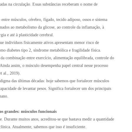
radas na circulação. Essas substâncias receberam o nome de
ntre músculos, cérebro, fígado, tecido adiposo, ossos e sistema
nados ao metabolismo da glicose, ao controle da inflamação, à
ia e até à plasticidade cerebral.
ue indivíduos fisicamente ativos apresentam menor risco de
mo diabetes tipo 2, síndrome metabólica e fragilidade física.
 da combinação entre exercício, alimentação equilibrada, controle do
. Ainda assim, o músculo desempenha papel central nesse processo
t al., 2019).
adigma das últimas décadas: hoje sabemos que fortalecer músculos
capacidade de levantar pesos. Significa fortalecer um dos principais
mano.
s grandes: músculos funcionais
e. Durante muitos anos, acreditou-se que bastava medir a quantidade
línica. Atualmente, sabemos que isso é insuficiente.