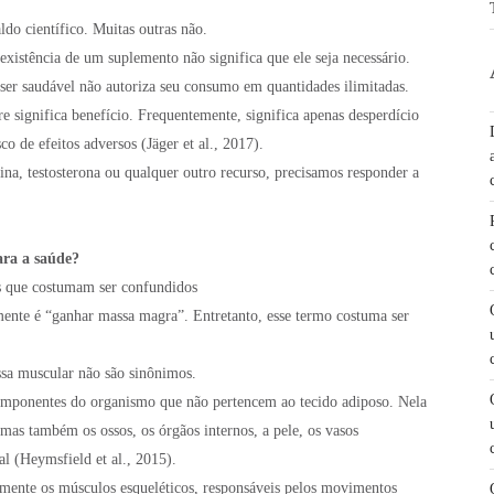
do científico. Muitas outras não.
xistência de um suplemento não significa que ele seja necessário.
er saudável não autoriza seu consumo em quantidades ilimitadas.
 significa benefício. Frequentemente, significa apenas desperdício
o de efeitos adversos (Jäger et al., 2017).
atina, testosterona ou qualquer outro recurso, precisamos responder a
ara a saúde?
s que costumam ser confundidos
mente é “ganhar massa magra”. Entretanto, esse termo costuma ser
sa muscular não são sinônimos.
omponentes do organismo que não pertencem ao tecido adiposo. Nela
 mas também os ossos, os órgãos internos, a pele, os vasos
al (Heymsfield et al., 2015).
amente os músculos esqueléticos, responsáveis pelos movimentos