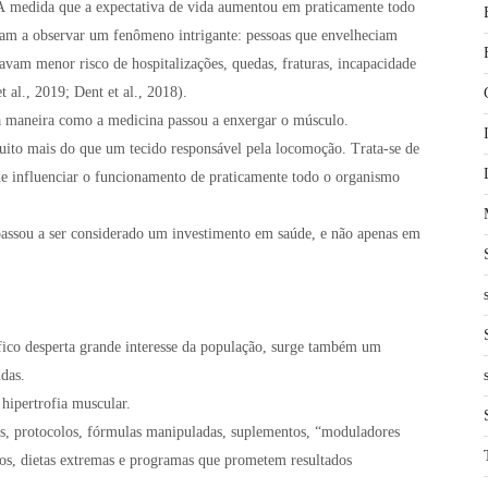
. À medida que a expectativa de vida aumentou em praticamente todo
am a observar um fenômeno intrigante: pessoas que envelheciam
avam menor risco de hospitalizações, quedas, fraturas, incapacidade
 al., 2019; Dent et al., 2018).
 maneira como a medicina passou a enxergar o músculo.
ito mais do que um tecido responsável pela locomoção. Trata-se de
e influenciar o funcionamento de praticamente todo o organismo
passou a ser considerado um investimento em saúde, e não apenas em
fico desperta grande interesse da população, surge também um
idas.
hipertrofia muscular.
os, protocolos, fórmulas manipuladas, suplementos, “moduladores
sos, dietas extremas e programas que prometem resultados