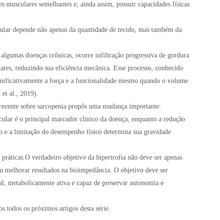
 musculares semelhantes e, ainda assim, possuir capacidades físicas
ular depende não apenas da quantidade de tecido, mas também da
lgumas doenças crônicas, ocorre infiltração progressiva de gordura
lares, reduzindo sua eficiência mecânica. Esse processo, conhecido
nificativamente a força e a funcionalidade mesmo quando o volume
et al., 2019).
 recente sobre sarcopenia propôs uma mudança importante:
cular é o principal marcador clínico da doença, enquanto a redução
o e a limitação do desempenho físico determina sua gravidade
ráticas.O verdadeiro objetivo da hipertrofia não deve ser apenas
u melhorar resultados na bioimpedância. O objetivo deve ser
al, metabolicamente ativa e capaz de preservar autonomia e
os todos os próximos artigos desta série.