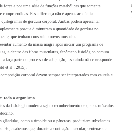
 de força e por uma série de funções metabólicas que somente
 compreendidas. Essa diferença não é apenas acadêmica.
o quilogramas de gordura corporal. Ambas podem apresentar
mplesmente porque diminuíram a quantidade de gordura no
amente, que tenham construído novos músculos.
sentar aumento da massa magra após iniciar um programa de
e água dentro das fibras musculares, fenômeno fisiológico comum
ra faça parte do processo de adaptação, isso ainda não corresponde
ld et al., 2015).
e composição corporal devem sempre ser interpretados com cautela e
m todo o organismo
tes da fisiologia moderna seja o reconhecimento de que os músculos
dócrino.
 glândulas, como a tireoide ou o pâncreas, produziam substâncias
ãos. Hoje sabemos que, durante a contração muscular, centenas de