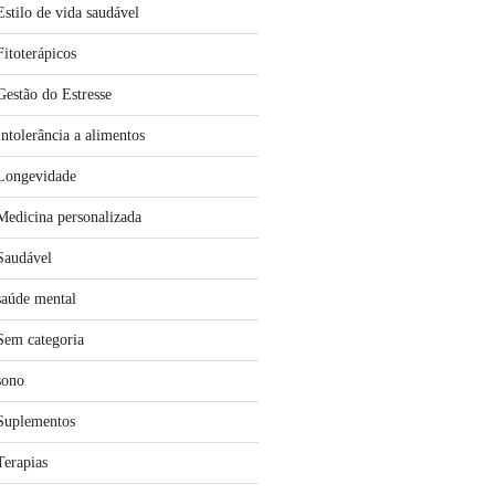
Estilo de vida saudável
Fitoterápicos
Gestão do Estresse
Intolerância a alimentos
Longevidade
Medicina personalizada
Saudável
saúde mental
Sem categoria
sono
Suplementos
Terapias