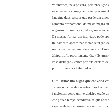
voluntários, pela postura, pela produção
recentemente começaram a ser plenamente
Imagine duas pessoas que perderam cinc
aumento proporcional da massa magra si
organismo. Isso não significa, necessari
Da mesma forma, um indivíduo pode apre
treinamento apenas por maior retenção d
nas primeiras semanas de exercício. Embo
à hipertrofia propriamente dita (Heymsfie
Essa distinção explica por que exames d
por profissionais habilitados.
O músculo: um órgão que conversa co
Talvez uma das descobertas mais fascinan
funcionam como um verdadeiro órgão en
Até pouco tempo acreditava-se que apenas
capazes de enviar sinais para outros órg