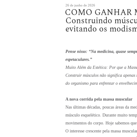
Publicado
26 de junho de 2026
COMO GANHAR M
em
Construindo múscul
evitando os modis
Pense nisso: “Na medicina, quase semp
espetaculares.”
Muito Além da Estética: Por que a Mass
Construir músculos não significa apenas 
do organismo para enfrentar o envelhecim
A nova corrida pela massa muscular
Nas últimas décadas, poucas áreas da me
músculo esquelético. Durante muito tempo
movimentos do corpo. Hoje sabemos que e
O interesse crescente pela massa muscular