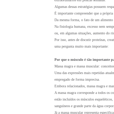
extraordinários em poucas semanas.
Algumas dessas estratégias possuem respal
É importante compreender que a própria e
Da mesma forma, o fato de um alimento s
Na fisiologia humana, excesso nem sempre
ou, em algumas situações, aumento do risc
Por isso, antes de discutir proteínas, cre
uma pergunta muito mais importante:
Por que o músculo é tão importante p
Massa magra e massa muscular: conceito
Uma das expressões mais repetidas atual
empregado de forma imprecisa.
Embora relacionados, massa magra e mas
A massa magra corresponde a todos os c
estão incluídos os músculos esqueléticos,
sanguíneos e grande parte da água corpor
Já a massa muscular representa especific