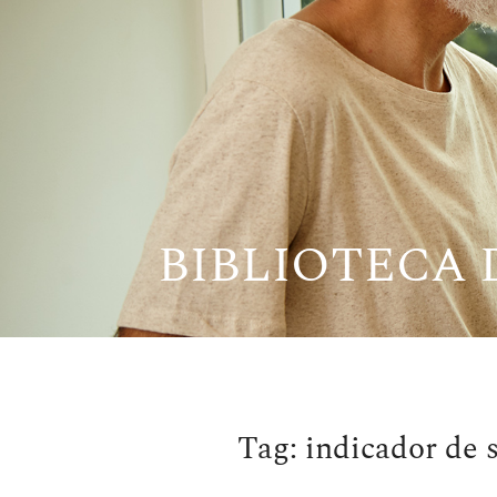
Pular
para
o
conteúdo
BIBLIOTECA
Tag:
indicador de 