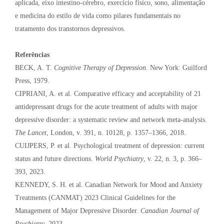
aplicada, eixo intestino-cérebro, exercício físico, sono, alimentação
e medicina do estilo de vida como pilares fundamentais no
tratamento dos transtornos depressivos.
Referências
BECK, A. T.
Cognitive Therapy of Depression
. New York: Guilford
Press, 1979.
CIPRIANI, A. et al. Comparative efficacy and acceptability of 21
antidepressant drugs for the acute treatment of adults with major
depressive disorder: a systematic review and network meta-analysis.
The Lancet
, London, v. 391, n. 10128, p. 1357–1366, 2018.
CUIJPERS, P. et al. Psychological treatment of depression: current
status and future directions.
World Psychiatry
, v. 22, n. 3, p. 366–
393, 2023.
KENNEDY, S. H. et al. Canadian Network for Mood and Anxiety
Treatments (CANMAT) 2023 Clinical Guidelines for the
Management of Major Depressive Disorder.
Canadian Journal of
Psychiatry
, 2023.