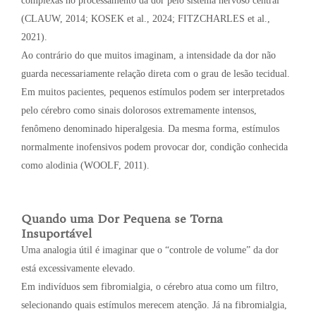
complexas no processamento da dor pelo sistema nervoso central
(CLAUW, 2014; KOSEK et al., 2024; FITZCHARLES et al.,
2021).
Ao contrário do que muitos imaginam, a intensidade da dor não
guarda necessariamente relação direta com o grau de lesão tecidual.
Em muitos pacientes, pequenos estímulos podem ser interpretados
pelo cérebro como sinais dolorosos extremamente intensos,
fenômeno denominado hiperalgesia. Da mesma forma, estímulos
normalmente inofensivos podem provocar dor, condição conhecida
como alodinia (WOOLF, 2011).
Quando uma Dor Pequena se Torna
Insuportável
Uma analogia útil é imaginar que o “controle de volume” da dor
está excessivamente elevado.
Em indivíduos sem fibromialgia, o cérebro atua como um filtro,
selecionando quais estímulos merecem atenção. Já na fibromialgia,