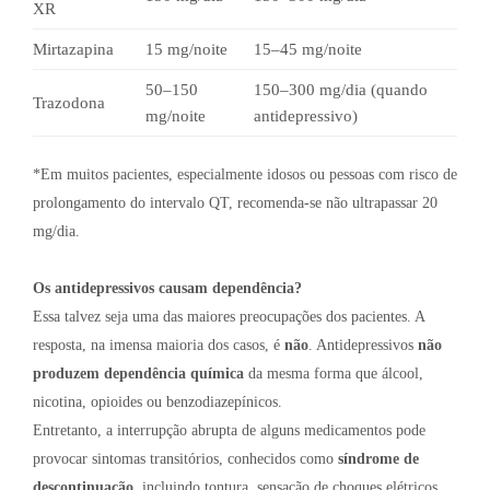
XR
Mirtazapina
15 mg/noite
15–45 mg/noite
50–150
150–300 mg/dia (quando
Trazodona
mg/noite
antidepressivo)
*Em muitos pacientes, especialmente idosos ou pessoas com risco de
prolongamento do intervalo QT, recomenda-se não ultrapassar 20
mg/dia.
Os antidepressivos causam dependência?
Essa talvez seja uma das maiores preocupações dos pacientes. A
resposta, na imensa maioria dos casos, é
não
. Antidepressivos
não
produzem dependência química
da mesma forma que álcool,
nicotina, opioides ou benzodiazepínicos.
Entretanto, a interrupção abrupta de alguns medicamentos pode
provocar sintomas transitórios, conhecidos como
síndrome de
descontinuação
, incluindo tontura, sensação de choques elétricos