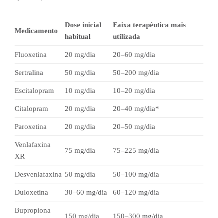
Dose inicial
Faixa terapêutica mais
Medicamento
habitual
utilizada
Fluoxetina
20 mg/dia
20–60 mg/dia
Sertralina
50 mg/dia
50–200 mg/dia
Escitalopram
10 mg/dia
10–20 mg/dia
Citalopram
20 mg/dia
20–40 mg/dia*
Paroxetina
20 mg/dia
20–50 mg/dia
Venlafaxina
75 mg/dia
75–225 mg/dia
XR
Desvenlafaxina
50 mg/dia
50–100 mg/dia
Duloxetina
30–60 mg/dia
60–120 mg/dia
Bupropiona
150 mg/dia
150–300 mg/dia