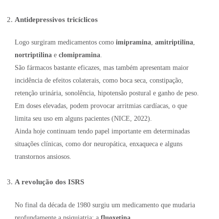
Antidepressivos tricíclicos
Logo surgiram medicamentos como
imipramina
,
amitriptilina
,
nortriptilina
e
clomipramina
.
São fármacos bastante eficazes, mas também apresentam maior
incidência de efeitos colaterais, como boca seca, constipação,
retenção urinária, sonolência, hipotensão postural e ganho de peso.
Em doses elevadas, podem provocar arritmias cardíacas, o que
limita seu uso em alguns pacientes (NICE, 2022).
Ainda hoje continuam tendo papel importante em determinadas
situações clínicas, como dor neuropática, enxaqueca e alguns
transtornos ansiosos.
A revolução dos ISRS
No final da década de 1980 surgiu um medicamento que mudaria
profundamente a psiquiatria: a
fluoxetina
.