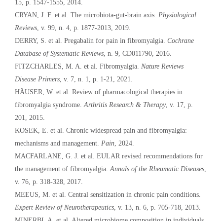
15, p. 1547-1555, 2014.
CRYAN, J. F. et al. The microbiota-gut-brain axis.
Physiological
Reviews
, v. 99, n. 4, p. 1877-2013, 2019.
DERRY, S. et al. Pregabalin for pain in fibromyalgia.
Cochrane
Database of Systematic Reviews
, n. 9, CD011790, 2016.
FITZCHARLES, M. A. et al. Fibromyalgia.
Nature Reviews
Disease Primers
, v. 7, n. 1, p. 1-21, 2021.
HÄUSER, W. et al. Review of pharmacological therapies in
fibromyalgia syndrome.
Arthritis Research & Therapy
, v. 17, p.
201, 2015.
KOSEK, E. et al. Chronic widespread pain and fibromyalgia:
mechanisms and management.
Pain
, 2024.
MACFARLANE, G. J. et al. EULAR revised recommendations for
the management of fibromyalgia.
Annals of the Rheumatic Diseases
,
v. 76, p. 318-328, 2017.
MEEUS, M. et al. Central sensitization in chronic pain conditions.
Expert Review of Neurotherapeutics
, v. 13, n. 6, p. 705-718, 2013.
MINERBI, A. et al. Altered microbiome composition in individuals