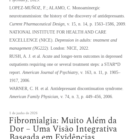
LOPEZ-MUÑOZ, F.; ALAMO, C. Monoaminergic
neurotransmission: the history of the discovery of antidepressants.
Current Pharmaceutical Design
, v. 15, n. 14, p. 1563–1586, 2009.
NATIONAL INSTITUTE FOR HEALTH AND CARE
EXCELLENCE (NICE).
Depression in adults: treatment and
management (NG222).
London: NICE, 2022.
RUSH, A. J. et al. Acute and longer-term outcomes in depressed
outpatients requiring one or several treatment steps: a STAR*D
report.
American Journal of Psychiatry
, v. 163, n. 11, p. 1905–
1917, 2006.
WARNER, C. H. et al. Antidepressant discontinuation syndrome.
American Family Physician
, v. 74, n. 3, p. 449–456, 2006.
Publicado
1 de junho de 2026
Fibromialgia: Muito Além da
em
Dor – Uma Visão Integrativa
Baseada em Evidências