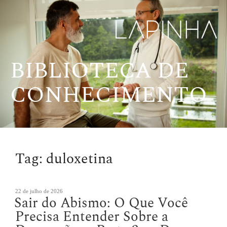
Pular
para
o
conteúdo
BIBLIOTECA DE
CONHECIMENTO
Tag:
duloxetina
Publicado
22 de julho de 2026
Sair do Abismo: O Que Você
em
Precisa Entender Sobre a