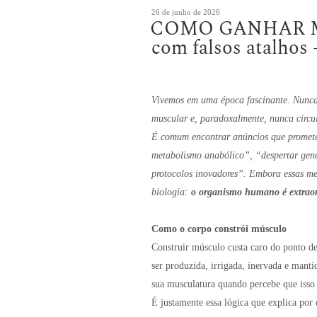
Publicado
26 de junho de 2026
COMO GANHAR M
em
com falsos atalho
Vivemos em uma época fascinante. Nunca h
muscular e, paradoxalmente, nunca circul
É comum encontrar anúncios que promete
metabolismo anabólico”, “despertar gene
protocolos inovadores”. Embora essas me
biologia:
o organismo humano é extrao
Como o corpo constrói músculo
Construir músculo custa caro do ponto de
ser produzida, irrigada, inervada e mant
sua musculatura quando percebe que isso
É justamente essa lógica que explica por