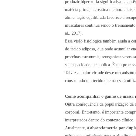
produzir hipertrofia significativa na a
matéria-prima; a creatina melhora a dispo
alimentação equilibrada favorece a recup
musculares continua sendo o treinamento 
al., 2017).
Essa visão fisiológica também ajuda a co
do tecido adiposo, que pode acumular en
proteínas estruturais, reorganizar vasos 
sua capacidade metabólica. É um process
Talvez a maior virtude desse mecanismo 
construindo um tecido que não será utili
Como acompanhar o ganho de massa 
Outra consequência da popularização da 
corporal. Entretanto, é importante comp
interpretados dentro do contexto clínico.
Atualmente, a
absorciometria por dupl
métodos de referência para avaliação da