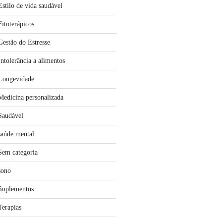
Estilo de vida saudável
Fitoterápicos
Gestão do Estresse
Intolerância a alimentos
Longevidade
Medicina personalizada
Saudável
saúde mental
Sem categoria
sono
Suplementos
Terapias