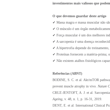
investimentos mais valiosos que podem
O que devemos guardar deste artigo
✔ Massa magra e massa muscular não sã
✔ O músculo é um órgão metabolicamente
✔ Força muscular é um dos melhores ind
✔ A sarcopenia é uma doença reconhecida
✔ A hipertrofia depende do treinamento, 
✔ Proteínas fornecem a matéria-prima; o
✔ Não existem atalhos fisiológicos capazes
Referências (ABNT)
BODINE, S. C. et al. Akt/mTOR pathway i
prevent muscle atrophy in vivo.
Nature C
CRUZ-JENTOFT, A. J. et al. Sarcopenia: 
Ageing
, v. 48, n. 1, p. 16-31, 2019.
DENT, E. et al. International Clinical P