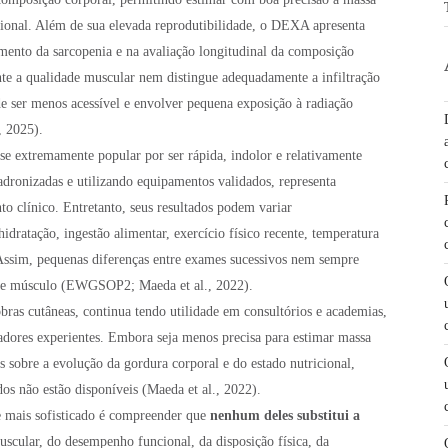
gional. Além de sua elevada reprodutibilidade, o DEXA apresenta
mento da sarcopenia e na avaliação longitudinal da composição
te a qualidade muscular nem distingue adequadamente a infiltração
e ser menos acessível e envolver pequena exposição à radiação
, 2025).
se extremamente popular por ser rápida, indolor e relativamente
dronizadas e utilizando equipamentos validados, representa
 clínico. Entretanto, seus resultados podem variar
idratação, ingestão alimentar, exercício físico recente, temperatura
 Assim, pequenas diferenças entre exames sucessivos nem sempre
 de músculo (EWGSOP2; Maeda et al., 2022).
bras cutâneas, continua tendo utilidade em consultórios e academias,
adores experientes. Embora seja menos precisa para estimar massa
s sobre a evolução da gordura corporal e do estado nutricional,
os não estão disponíveis (Maeda et al., 2022).
e mais sofisticado é compreender que
nenhum deles substitui a
uscular, do desempenho funcional, da disposição física, da