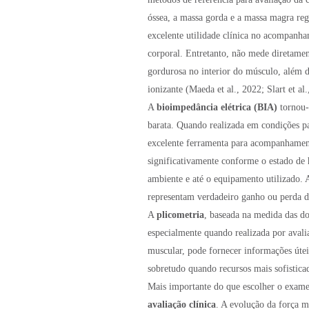
óssea, a massa gorda e a massa magra re
excelente utilidade clínica no acompanha
corporal. Entretanto, não mede diretamen
gordurosa no interior do músculo, além d
ionizante (Maeda et al., 2022; Slart et al.
A
bioimpedância elétrica (BIA)
tornou-
barata. Quando realizada em condições pa
excelente ferramenta para acompanhamento
significativamente conforme o estado de h
ambiente e até o equipamento utilizado.
representam verdadeiro ganho ou perda
A
plicometria
, baseada na medida das do
especialmente quando realizada por avali
muscular, pode fornecer informações útei
sobretudo quando recursos mais sofisticad
Mais importante do que escolher o exam
avaliação clínica
. A evolução da força m