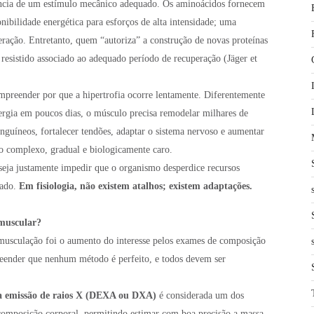
usência de um estímulo mecânico adequado. Os aminoácidos fornecem
nibilidade energética para esforços de alta intensidade; uma
eração. Entretanto, quem “autoriza” a construção de novas proteínas
resistido associado ao adequado período de recuperação (Jäger et
mpreender por que a hipertrofia ocorre lentamente. Diferentemente
ergia em poucos dias, o músculo precisa remodelar milhares de
sanguíneos, fortalecer tendões, adaptar o sistema nervoso e aumentar
o complexo, gradual e biologicamente caro.
seja justamente impedir que o organismo desperdice recursos
zado.
Em fisiologia, não existem atalhos; existem adaptações.
muscular?
musculação foi o aumento do interesse pelos exames de composição
reender que nenhum método é perfeito, e todos devem ser
a emissão de raios X (DEXA ou DXA)
é considerada um dos
 composição corporal, permitindo estimar com boa precisão a massa