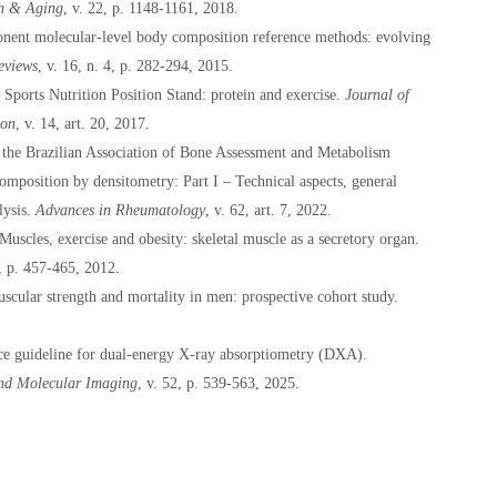
th & Aging
, v. 22, p. 1148-1161, 2018.
ent molecular-level body composition reference methods: evolving
eviews
, v. 16, n. 4, p. 282-294, 2015.
 Sports Nutrition Position Stand: protein and exercise.
Journal of
ion
, v. 14, art. 20, 2017.
f the Brazilian Association of Bone Assessment and Metabolism
position by densitometry: Part I – Technical aspects, general
lysis.
Advances in Rheumatology
, v. 62, art. 7, 2022.
es, exercise and obesity: skeletal muscle as a secretory organ.
8, p. 457-465, 2012.
scular strength and mortality in men: prospective cohort study.
ice guideline for dual-energy X-ray absorptiometry (DXA).
and Molecular Imaging
, v. 52, p. 539-563, 2025.