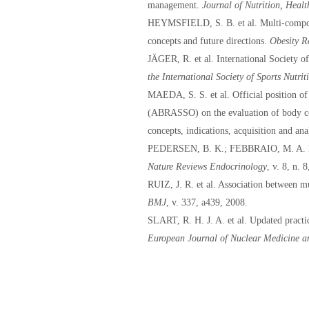
management.
Journal of Nutrition, Heal
HEYMSFIELD, S. B. et al. Multi-compon
concepts and future directions.
Obesity R
JÄGER, R. et al. International Society of
the International Society of Sports Nutrit
MAEDA, S. S. et al. Official position o
(ABRASSO) on the evaluation of body com
concepts, indications, acquisition and ana
PEDERSEN, B. K.; FEBBRAIO, M. A. Muscl
Nature Reviews Endocrinology
, v. 8, n. 
RUIZ, J. R. et al. Association between mu
BMJ
, v. 337, a439, 2008.
SLART, R. H. J. A. et al. Updated pract
European Journal of Nuclear Medicine 