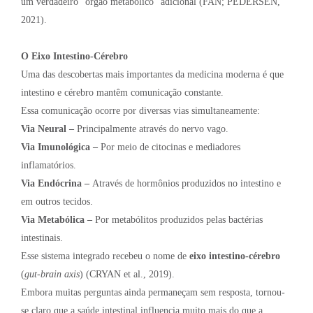
um verdadeiro “órgão metabólico” adicional (FAN; PEDERSEN,
2021).
O Eixo Intestino-Cérebro
Uma das descobertas mais importantes da medicina moderna é que
intestino e cérebro mantêm comunicação constante.
Essa comunicação ocorre por diversas vias simultaneamente:
Via Neural –
Principalmente através do nervo vago.
Via Imunológica –
Por meio de citocinas e mediadores
inflamatórios.
Via Endócrina –
Através de hormônios produzidos no intestino e
em outros tecidos.
Via Metabólica –
Por metabólitos produzidos pelas bactérias
intestinais.
Esse sistema integrado recebeu o nome de
eixo intestino-cérebro
(
gut-brain axis
) (CRYAN et al., 2019).
Embora muitas perguntas ainda permaneçam sem resposta, tornou-
se claro que a saúde intestinal influencia muito mais do que a