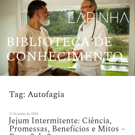
Pular
para
o
conteúdo
BIBLIOTECA DE
CONHECIMENTO
Tag:
Autofagia
Publicado
22 de junho de 2026
Jejum Intermitente: Ciência,
em
Promessas, Benefícios e Mitos –