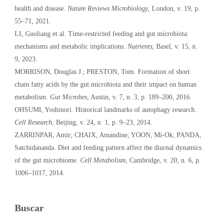
health and disease.
Nature Reviews Microbiology
, London, v. 19, p.
55–71, 2021.
LI, Guoliang et al. Time-restricted feeding and gut microbiota:
mechanisms and metabolic implications.
Nutrients
, Basel, v. 15, n.
9, 2023.
MORRISON, Douglas J.; PRESTON, Tom. Formation of short
chain fatty acids by the gut microbiota and their impact on human
metabolism.
Gut Microbes
, Austin, v. 7, n. 3, p. 189–200, 2016.
OHSUMI, Yoshinori. Historical landmarks of autophagy research.
Cell Research
, Beijing, v. 24, n. 1, p. 9–23, 2014.
ZARRINPAR, Amir; CHAIX, Amandine; YOON, Mi-Ok; PANDA,
Satchidananda. Diet and feeding pattern affect the diurnal dynamics
of the gut microbiome.
Cell Metabolism
, Cambridge, v. 20, n. 6, p.
1006–1017, 2014.
Buscar