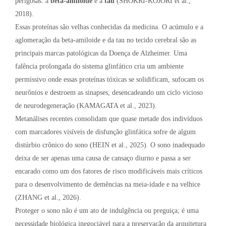
perigosas: a
beta-amiloide
e a
tau
(SHOKRI-KOJORI et al.,
2018).
Essas proteínas são velhas conhecidas da medicina. O acúmulo e a
aglomeração da beta-amiloide e da tau no tecido cerebral são as
principais marcas patológicas da Doença de Alzheimer. Uma
falência prolongada do sistema glinfático cria um ambiente
permissivo onde essas proteínas tóxicas se solidificam, sufocam os
neurônios e destroem as sinapses, desencadeando um ciclo vicioso
de neurodegeneração (KAMAGATA et al., 2023).
Metanálises recentes consolidam que quase metade dos indivíduos
com marcadores visíveis de disfunção glinfática sofre de algum
distúrbio crônico do sono (HEIN et al., 2025). O sono inadequado
deixa de ser apenas uma causa de cansaço diurno e passa a ser
encarado como um dos fatores de risco modificáveis mais críticos
para o desenvolvimento de demências na meia-idade e na velhice
(ZHANG et al., 2026).
Proteger o sono não é um ato de indulgência ou preguiça; é uma
necessidade biológica inegociável para a preservação da arquitetura