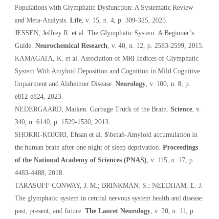
Populations with Glymphatic Dysfunction: A Systematic Review
and Meta-Analysis.
Life
, v. 15, n. 4, p. 309-325, 2025.
JESSEN, Jeffrey R. et al. The Glymphatic System: A Beginner’s
Guide.
Neurochemical Research
, v. 40, n. 12, p. 2583-2599, 2015.
KAMAGATA, K. et al. Association of MRI Indices of Glymphatic
System With Amyloid Deposition and Cognition in Mild Cognitive
Impairment and Alzheimer Disease.
Neurology
, v. 100, n. 8, p.
e812-e824, 2023.
NEDERGAARD, Maiken. Garbage Truck of the Brain.
Science
, v.
340, n. 6140, p. 1529-1530, 2013.
SHOKRI-KOJORI, Ehsan et al. $\beta$-Amyloid accumulation in
the human brain after one night of sleep deprivation.
Proceedings
of the National Academy of Sciences (PNAS)
, v. 115, n. 17, p.
4483-4488, 2018.
TARASOFF-CONWAY, J. M.; BRINKMAN, S.; NEEDHAM, E. J.
The glymphatic system in central nervous system health and disease:
past, present, and future.
The Lancet Neurology
, v. 20, n. 11, p.