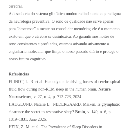
cerebral.
A descoberta do sistema glinfático mudou radicalmente o paradigma
da neurologia preventiva. O sono de qualidade não serve apenas
para “descansar” a mente ou consolidar memórias; ele é o momento
exato em que o cérebro se desintoxica. Ao garantirmos noites de
sono consistentes e profundas, estamos ativando ativamente a
engenharia molecular que limpa o nosso passado diário e protege o
nosso futuro cognitivo.
Referências
FLINDT, L. R. et al. Hemodynamic driving forces of cerebrospinal
fluid flow during non-REM sleep in the human brain.
Nature
Neuroscience
, v. 27, n. 4, p. 712-723, 2024.
HAUGLUND, Natalie L.; NEDERGAARD, Maiken. Is glymphatic
clearance the secret to restorative sleep?
Brain
, v. 149, n. 6, p.
1819–1831, June 2026.
HEIN, Z. M. et al. The Prevalence of Sleep Disorders in