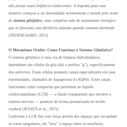
não possui vasos linfáticos tradicionais. A resposta para esse
mistério começou a ser desvendada recentemente e atende pelo nome
de
sistema glinfático
, uma complexa rede de saneamento biológico
que só funciona com eficiência máxima quando estamos dormindo
(NEDERGAARD, 2013).
O Mecanismo Oculto: Como Funciona o Sistema Glinfático?
O sistema glinfático é uma via de limpeza hidrodinâmica
dependente das células da glia (daí o prefixo “g”), especificamente
dos astrócitos. Essas células possuem canais especializados em suas
extremidades, chamados de Aquaporina-4 (AQP4). Esses canais
funcionam como comportas que permitem ao líquido
cefalorraquidiano (LCR) — o fluido transparente que envolve o
sistema nervoso — penetrar de forma pressurizada no tecido
cerebral (JESSEN et al., 2015).
Conforme o LCR flui com força através dos espaços que circundam
os vasos sanguíneos, ele “lava” o espaço entre os neurônios,