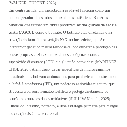
(WALKER; DUPONT, 2026).
Em contrapartida, um microbioma saudável funciona como um
potente gerador de escudos antioxidantes sistêmicos. Bactérias
benéficas que fermentam fibras produzem
ácidos graxos de cadeia
curta (AGCC)
, como o butirato. O butirato atua diretamente na
ativação do fator de transcrição
Nrf2
no hospedeiro, que é o
interruptor genético mestre responsável por disparar a produção das
nossas próprias enzimas antioxidantes endógenas, como a
superóxido dismutase (SOD) e a glutatião peroxidase (MARTINEZ;
CHOI, 2026). Além disso, cepas específicas de microrganismos
intestinais metabolizam aminoácidos para produzir compostos como
o
indol-3-propionato
(IPP), um poderoso antioxidante natural que
atravessa a barreira hematoencefálica e protege diretamente os
neurônios contra os danos oxidativos (SULLIVAN et al., 2025).
Cuidar do intestino, portanto, é uma estratégia primária para mitigar
a oxidação sistêmica e cerebral.