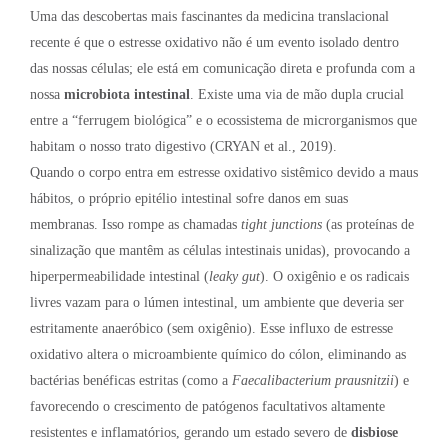
Uma das descobertas mais fascinantes da medicina translacional
recente é que o estresse oxidativo não é um evento isolado dentro
das nossas células; ele está em comunicação direta e profunda com a
nossa
microbiota intestinal
. Existe uma via de mão dupla crucial
entre a “ferrugem biológica” e o ecossistema de microrganismos que
habitam o nosso trato digestivo (CRYAN et al., 2019).
Quando o corpo entra em estresse oxidativo sistêmico devido a maus
hábitos, o próprio epitélio intestinal sofre danos em suas
membranas. Isso rompe as chamadas
tight junctions
(as proteínas de
sinalização que mantêm as células intestinais unidas), provocando a
hiperpermeabilidade intestinal (
leaky gut
). O oxigênio e os radicais
livres vazam para o lúmen intestinal, um ambiente que deveria ser
estritamente anaeróbico (sem oxigênio). Esse influxo de estresse
oxidativo altera o microambiente químico do cólon, eliminando as
bactérias benéficas estritas (como a
Faecalibacterium prausnitzii
) e
favorecendo o crescimento de patógenos facultativos altamente
resistentes e inflamatórios, gerando um estado severo de
disbiose