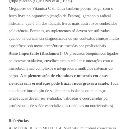
grupo placebo (O_MENN et al., 1996).
Megadoses de Vitamina C sintética também podem reagir com o
ferro livre no organismo (reação de Fenton), gerando o radical
hidroxila, que é um dos radicais livres mais destrutivos conhecidos
pela ciência. Portanto, os suplementos só devem ser utilizados
quando há deficiência diagnosticada ou em contextos clínicos muito
específicos sob metas terapêuticas traçadas por profissionais.
Aviso Importante (Disclaimer):
Os processos bioquímicos ligados
ao estresse oxidativo, envelhecimento celular e interações com o
microbioma são complexos e integrados a múltiplos sistemas do
corpo.
A suplementação de vitaminas e minerais em doses
elevadas sem orientação pode trazer riscos graves à saúde.
Toda
e qualquer introdução de suplementos isolados ou mudanças
terapêuticas devem ser avaliadas, validadas e coordenadas por
profissionais de saúde especializados (médicos ou nutricionistas).
Referências
ALMEIDA, R. S.; SMITH, J. A. Synthetic microbial consortia as