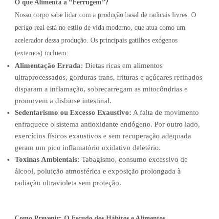
O que Alimenta a “Ferrugem”?
Nosso corpo sabe lidar com a produção basal de radicais livres. O
perigo real está no estilo de vida moderno, que atua como um
acelerador dessa produção. Os principais gatilhos exógenos
(externos) incluem:
Alimentação Errada:
Dietas ricas em alimentos
ultraprocessados, gorduras trans, frituras e açúcares refinados
disparam a inflamação, sobrecarregam as mitocôndrias e
promovem a disbiose intestinal.
Sedentarismo ou Excesso Exaustivo:
A falta de movimento
enfraquece o sistema antioxidante endógeno. Por outro lado,
exercícios físicos exaustivos e sem recuperação adequada
geram um pico inflamatório oxidativo deletério.
Toxinas Ambientais:
Tabagismo, consumo excessivo de
álcool, poluição atmosférica e exposição prolongada à
radiação ultravioleta sem proteção.
Como Prevenir: O Escudo dos Hábitos e Alimentos