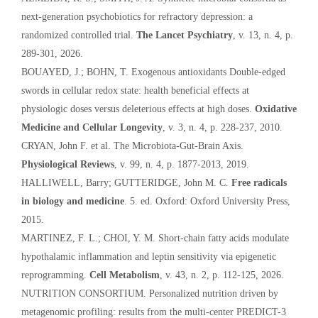
next-generation psychobiotics for refractory depression: a
randomized controlled trial.
The Lancet Psychiatry
, v. 13, n. 4, p.
289-301, 2026.
BOUAYED, J.; BOHN, T. Exogenous antioxidants Double-edged
swords in cellular redox state: health beneficial effects at
physiologic doses versus deleterious effects at high doses.
Oxidative
Medicine and Cellular Longevity
, v. 3, n. 4, p. 228-237, 2010.
CRYAN, John F. et al. The Microbiota-Gut-Brain Axis.
Physiological Reviews
, v. 99, n. 4, p. 1877-2013, 2019.
HALLIWELL, Barry; GUTTERIDGE, John M. C.
Free radicals
in biology and medicine
. 5. ed. Oxford: Oxford University Press,
2015.
MARTINEZ, F. L.; CHOI, Y. M. Short-chain fatty acids modulate
hypothalamic inflammation and leptin sensitivity via epigenetic
reprogramming.
Cell Metabolism
, v. 43, n. 2, p. 112-125, 2026.
NUTRITION CONSORTIUM. Personalized nutrition driven by
metagenomic profiling: results from the multi-center PREDICT-3