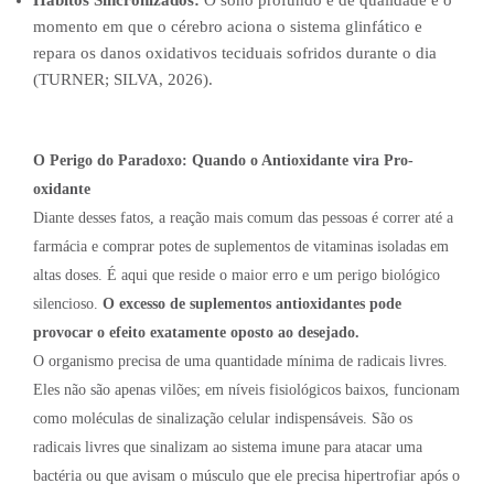
Hábitos Sincronizados:
O sono profundo e de qualidade é o
momento em que o cérebro aciona o sistema glinfático e
repara os danos oxidativos teciduais sofridos durante o dia
(TURNER; SILVA, 2026).
O Perigo do Paradoxo: Quando o Antioxidante vira Pro-
oxidante
Diante desses fatos, a reação mais comum das pessoas é correr até a
farmácia e comprar potes de suplementos de vitaminas isoladas em
altas doses. É aqui que reside o maior erro e um perigo biológico
silencioso.
O excesso de suplementos antioxidantes pode
provocar o efeito exatamente oposto ao desejado.
O organismo precisa de uma quantidade mínima de radicais livres.
Eles não são apenas vilões; em níveis fisiológicos baixos, funcionam
como moléculas de sinalização celular indispensáveis. São os
radicais livres que sinalizam ao sistema imune para atacar uma
bactéria ou que avisam o músculo que ele precisa hipertrofiar após o