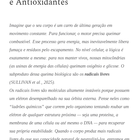
e Antioxidantes
Imagine que o seu corpo é um carro de última geração em
movimento constante. Para funcionar, o motor precisa queimar
combustível. Esse processo gera energia, mas inevitavelmente libera
fumaça e resíduos pelo escapamento. No nível celular, a lógica é
exatamente a mesma: para nos manter vivos, nossas mitocôndrias
(as usinas de energia das células) queimam oxigênio e glicose. O
subproduto dessa queima biológica são os
radicais livres
(SULLIVAN et al., 2025).
Os radicais livres são moléculas altamente instáveis porque possuem
um elétron desemparelhado na sua órbita externa. Pense neles como
“ladrões químicos” que correm pelo organismo tentando roubar um
elétron de qualquer estrutura próxima — seja uma proteína, a
membrana de uma célula ou até mesmo o DNA — para recuperar
sua própria estabilidade. Quando o corpo produz mais radicais
livres do que sua capacidade natural de neutralizá-los, entramos em