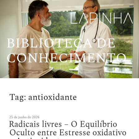
Pular
para
o
conteúdo
BIBLIOTECA DE
CONHECIMENTO
Tag:
antioxidante
Publicado
25 de junho de 2026
Radicais livres – O Equilíbrio
em
Oculto entre Estresse oxidativo