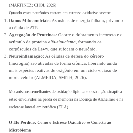
(MARTINEZ; CHOI, 2026).
Quando esses neurônios entram em estresse oxidativo severo:
Danos Mitocondriais:
As usinas de energia falham, privando
a célula de ATP.
Agregação de Proteínas:
Ocorre o dobramento incorreto e o
acúmulo da proteína
alfa-sinucleína
, formando os
corpúsculos de Lewy, que sufocam o neurônio.
Neuroinflamação:
As células de defesa do cérebro
(microglia) são ativadas de forma crônica, liberando ainda
mais espécies reativas de oxigênio em um ciclo vicioso de
morte celular (ALMEIDA; SMITH, 2026).
Mecanismos semelhantes de oxidação lipídica e destruição sináptica
estão envolvidos na perda de memória na Doença de Alzheimer e na
esclerose lateral amiotrófica (ELA).
O Elo Perdido: Como o Estresse Oxidativo se Conecta ao
Microbioma