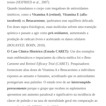
treino (SEIFRIED et al., 2007).
Quando inundamos o corpo com megadoses de antioxidantes
sintéticos, como a
Vitamina A (retinol)
,
Vitamina E (alfa-
tocoferol)
ou
Betacaroteno
, quebramos esse equilíbrio delicado.
Em doses supra-fisiológicas, essas moléculas sofrem uma transição
química e passam a agir como
pró-oxidantes
, aumentando a
produção de radicais livres e acelerando os danos celulares
(BOUAYED; BOHN, 2010).
O Caso Clínico Histórico (Estudo CARET):
Um dos exemplos
mais emblemáticos e impactantes da ciência médica foi o
Beta-
Carotene and Retinol Efficacy Trial
(CARET). Pesquisadores
forneceram altas doses de Vitamina A e Betacaroteno a indivíduos
expostos ao amianto e fumantes, acreditando que os antioxidantes
protegeriam seus pulmões. O estudo teve de ser
interrompido
precocemente
porque o grupo que recebeu os suplementos
apresentou um aumento paradoxal e significativo na incidência de
câncer de pulmão e na taxa de mortalidade geral em comparação ao