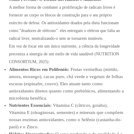
A melhor forma de combater a proliferação de radicais livres é
fornecer ao corpo os blocos de construção para o seu próprio
exército de defesa. Os antioxidantes doados pela dieta funcionam
como “doadores de elétrons”: eles entregam o elétron que falta ao
radical livre, neutralizando-o sem se tornarem instáveis.
Em vez de focar em um único nutriente, a ciência da longevidade
preconiza a sinergia de um estilo de vida saudável (NUTRITION
CONSORTIUM, 2025):
Alimentos Ricos em Polifenóis:
Frutas vermelhas (mirtilo,
amora, morango), cacau puro, chá verde e vegetais de folhas
escuras (espinafre, couve). Eles atuam tanto como
antioxidantes diretos quanto como prebióticos, alimentando a
microbiota benéfica.
Nutrientes Essenciais:
Vitamina C (cítricos, goiaba),
Vitamina E (oleaginosas, sementes) e minerais que compõem
nossas enzimas antioxidantes, como o Selênio (castanha-do-
pará) e o Zinco.