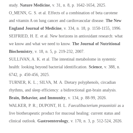
study.
Nature Medicine
, v. 31, n. 8, p. 1642-1654, 2025.
O_MENN, G. S. et al. Effects of a combination of beta carotene
and vitamin A on lung cancer and cardiovascular disease.
The New
England Journal of Medicine
, v. 334, n. 18, p. 1150-1155, 1996.
SEIFRIED, H. E. et al. New horizons in antioxidant research: what
we know and what we need to know.
The Journal of Nutritional
Biochemistry
, v. 18, n. 5, p. 219-232, 2007.
SULLIVAN, A. K. et al. The intestinal metabolome in systemic
health: looking beyond bacterial identification.
Science
, v. 388, n.
6742, p. 450-456, 2025.
TURNER, K. L.; SILVA, M. A. Dietary polyphenols, circadian
rhythms, and sleep efficiency: a bidirectional gut-brain analysis.
Brain, Behavior, and Immunity
, v. 134, p. 88-99, 2026.
WALKER, P. R.; DUPONT, H. L.
Faecalibacterium prausnitzii
as a
live biotherapeutic product for mucosal healing: current status and
clinical outlook.
Gastroenterology
, v. 170, n. 3, p. 512-524, 2026.