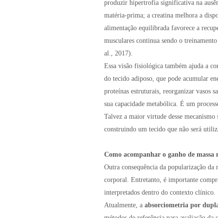
produzir hipertrofia significativa na a
matéria-prima; a creatina melhora a dispo
alimentação equilibrada favorece a recup
musculares continua sendo o treinamento 
al., 2017).
Essa visão fisiológica também ajuda a co
do tecido adiposo, que pode acumular en
proteínas estruturais, reorganizar vasos 
sua capacidade metabólica. É um process
Talvez a maior virtude desse mecanismo 
construindo um tecido que não será utili
Como acompanhar o ganho de massa 
Outra consequência da popularização da 
corporal. Entretanto, é importante comp
interpretados dentro do contexto clínico.
Atualmente, a
absorciometria por dupl
métodos de referência para avaliação da