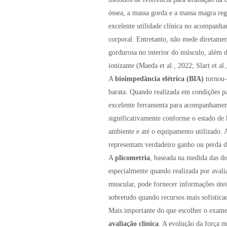
óssea, a massa gorda e a massa magra re
excelente utilidade clínica no acompanha
corporal. Entretanto, não mede diretamen
gordurosa no interior do músculo, além d
ionizante (Maeda et al., 2022; Slart et al.
A
bioimpedância elétrica (BIA)
tornou-
barata. Quando realizada em condições pa
excelente ferramenta para acompanhamento
significativamente conforme o estado de h
ambiente e até o equipamento utilizado.
representam verdadeiro ganho ou perda
A
plicometria
, baseada na medida das do
especialmente quando realizada por avali
muscular, pode fornecer informações útei
sobretudo quando recursos mais sofisticad
Mais importante do que escolher o exam
avaliação clínica
. A evolução da força m