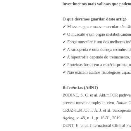
investimentos mais valiosos que podem
O que devemos guardar deste artigo
✔ Massa magra e massa muscular não sã
✔ O músculo é um órgão metabolicamente
✔ Força muscular é um dos melhores ind
✔ A sarcopenia é uma doença reconhecida
✔ A hipertrofia depende do treinamento, 
✔ Proteínas fornecem a matéria-prima; o
✔ Não existem atalhos fisiológicos capazes
Referências (ABNT)
BODINE, S. C. et al. Akt/mTOR pathway i
prevent muscle atrophy in vivo.
Nature C
CRUZ-JENTOFT, A. J. et al. Sarcopenia: 
Ageing
, v. 48, n. 1, p. 16-31, 2019.
DENT, E. et al. International Clinical P