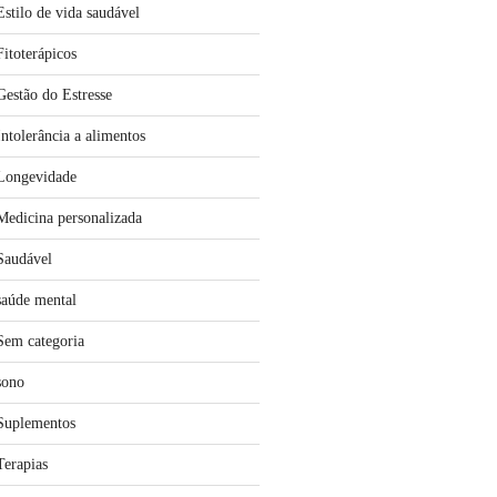
Estilo de vida saudável
Fitoterápicos
Gestão do Estresse
Intolerância a alimentos
Longevidade
Medicina personalizada
Saudável
saúde mental
Sem categoria
sono
Suplementos
Terapias