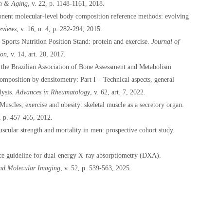
th & Aging
, v. 22, p. 1148-1161, 2018.
ent molecular-level body composition reference methods: evolving
eviews
, v. 16, n. 4, p. 282-294, 2015.
 Sports Nutrition Position Stand: protein and exercise.
Journal of
ion
, v. 14, art. 20, 2017.
f the Brazilian Association of Bone Assessment and Metabolism
position by densitometry: Part I – Technical aspects, general
lysis.
Advances in Rheumatology
, v. 62, art. 7, 2022.
es, exercise and obesity: skeletal muscle as a secretory organ.
8, p. 457-465, 2012.
scular strength and mortality in men: prospective cohort study.
ice guideline for dual-energy X-ray absorptiometry (DXA).
and Molecular Imaging
, v. 52, p. 539-563, 2025.