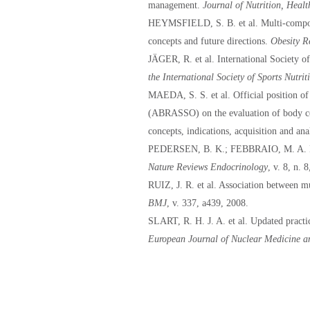
management.
Journal of Nutrition, Heal
HEYMSFIELD, S. B. et al. Multi-compon
concepts and future directions.
Obesity R
JÄGER, R. et al. International Society of
the International Society of Sports Nutrit
MAEDA, S. S. et al. Official position o
(ABRASSO) on the evaluation of body com
concepts, indications, acquisition and ana
PEDERSEN, B. K.; FEBBRAIO, M. A. Muscl
Nature Reviews Endocrinology
, v. 8, n. 
RUIZ, J. R. et al. Association between mu
BMJ
, v. 337, a439, 2008.
SLART, R. H. J. A. et al. Updated pract
European Journal of Nuclear Medicine 