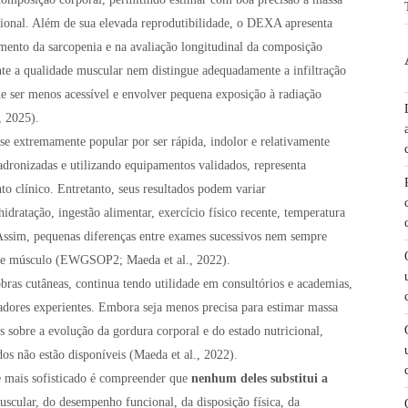
gional. Além de sua elevada reprodutibilidade, o DEXA apresenta
mento da sarcopenia e na avaliação longitudinal da composição
te a qualidade muscular nem distingue adequadamente a infiltração
e ser menos acessível e envolver pequena exposição à radiação
, 2025).
se extremamente popular por ser rápida, indolor e relativamente
dronizadas e utilizando equipamentos validados, representa
 clínico. Entretanto, seus resultados podem variar
idratação, ingestão alimentar, exercício físico recente, temperatura
 Assim, pequenas diferenças entre exames sucessivos nem sempre
 de músculo (EWGSOP2; Maeda et al., 2022).
bras cutâneas, continua tendo utilidade em consultórios e academias,
adores experientes. Embora seja menos precisa para estimar massa
s sobre a evolução da gordura corporal e do estado nutricional,
os não estão disponíveis (Maeda et al., 2022).
e mais sofisticado é compreender que
nenhum deles substitui a
uscular, do desempenho funcional, da disposição física, da