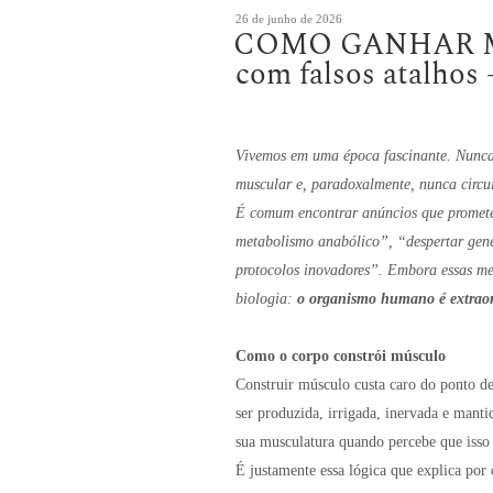
Publicado
26 de junho de 2026
COMO GANHAR M
em
com falsos atalho
Vivemos em uma época fascinante. Nunca h
muscular e, paradoxalmente, nunca circul
É comum encontrar anúncios que promete
metabolismo anabólico”, “despertar gene
protocolos inovadores”. Embora essas me
biologia:
o organismo humano é extrao
Como o corpo constrói músculo
Construir músculo custa caro do ponto de
ser produzida, irrigada, inervada e mant
sua musculatura quando percebe que isso
É justamente essa lógica que explica por