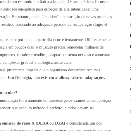
usência de um estímulo mecânico adequado. Os aminoácidos fornecem
nibilidade energética para esforços de alta intensidade; uma
eração. Entretanto, quem “autoriza” a construção de novas proteínas
resistido associado ao adequado período de recuperação (Jäger et
mpreender por que a hipertrofia ocorre lentamente. Diferentemente
ergia em poucos dias, o músculo precisa remodelar milhares de
sanguíneos, fortalecer tendões, adaptar o sistema nervoso e aumentar
o complexo, gradual e biologicamente caro.
seja justamente impedir que o organismo desperdice recursos
zado.
Em fisiologia, não existem atalhos; existem adaptações.
muscular?
musculação foi o aumento do interesse pelos exames de composição
reender que nenhum método é perfeito, e todos devem ser
a emissão de raios X (DEXA ou DXA)
é considerada um dos
 composição corporal, permitindo estimar com boa precisão a massa