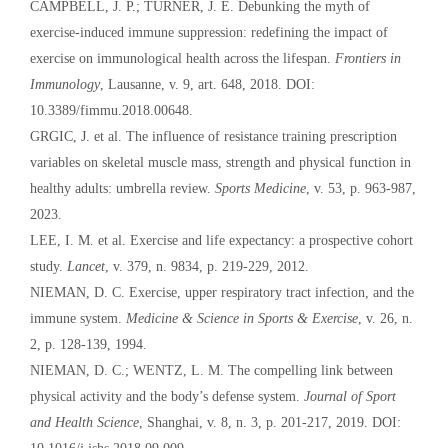
CAMPBELL, J. P.; TURNER, J. E. Debunking the myth of
exercise-induced immune suppression: redefining the impact of
exercise on immunological health across the lifespan.
Frontiers in
Immunology
, Lausanne, v. 9, art. 648, 2018. DOI:
10.3389/fimmu.2018.00648.
GRGIC, J. et al. The influence of resistance training prescription
variables on skeletal muscle mass, strength and physical function in
healthy adults: umbrella review.
Sports Medicine
, v. 53, p. 963-987,
2023.
LEE, I. M. et al. Exercise and life expectancy: a prospective cohort
study.
Lancet
, v. 379, n. 9834, p. 219-229, 2012.
NIEMAN, D. C. Exercise, upper respiratory tract infection, and the
immune system.
Medicine & Science in Sports & Exercise
, v. 26, n.
2, p. 128-139, 1994.
NIEMAN, D. C.; WENTZ, L. M. The compelling link between
physical activity and the body’s defense system.
Journal of Sport
and Health Science
, Shanghai, v. 8, n. 3, p. 201-217, 2019. DOI: