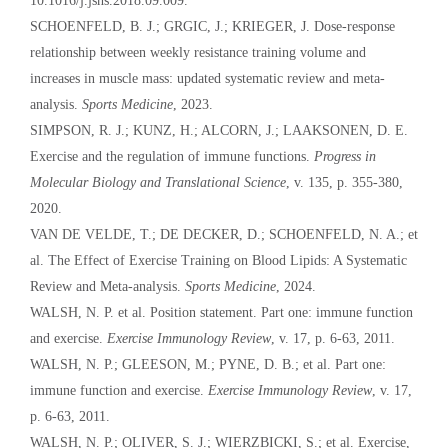
10.1016/j.jshs.2018.09.009.
SCHOENFELD, B. J.; GRGIC, J.; KRIEGER, J. Dose-response
relationship between weekly resistance training volume and
increases in muscle mass: updated systematic review and meta-
analysis.
Sports Medicine
, 2023.
SIMPSON, R. J.; KUNZ, H.; ALCORN, J.; LAAKSONEN, D. E.
Exercise and the regulation of immune functions.
Progress in
Molecular Biology and Translational Science
, v. 135, p. 355-380,
2020.
VAN DE VELDE, T.; DE DECKER, D.; SCHOENFELD, N. A.; et
al. The Effect of Exercise Training on Blood Lipids: A Systematic
Review and Meta-analysis.
Sports Medicine
, 2024.
WALSH, N. P. et al. Position statement. Part one: immune function
and exercise.
Exercise Immunology Review
, v. 17, p. 6-63, 2011.
WALSH, N. P.; GLEESON, M.; PYNE, D. B.; et al. Part one:
immune function and exercise.
Exercise Immunology Review
, v. 17,
p. 6-63, 2011.
WALSH, N. P.; OLIVER, S. J.; WIERZBICKI, S.; et al. Exercise,