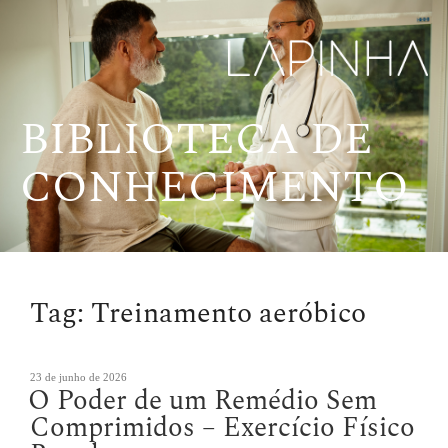
Pular
para
o
conteúdo
BIBLIOTECA DE
CONHECIMENTO
Tag:
Treinamento aeróbico
Publicado
23 de junho de 2026
O Poder de um Remédio Sem
em
Comprimidos – Exercício Físico