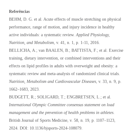
Referências
BEHM, D. G. et al. Acute effects of muscle stretching on physical
performance, range of motion, and injury incidence in healthy
active individuals: a systematic review.
Applied Physiology,
Nutrition, and Metabolism
, v. 41, n. 1, p. 1-11, 2016.
BELLICHA, A.; van BAALEN, B.; BATTISTA, F.; et al. Exercise
training, dietary intervention, or combined interventions and their
effects on lipid profiles in adults with overweight and obesity: a
systematic review and meta-analysis of randomized clinical trials.
Nutrition, Metabolism and Cardiovascular Diseases
, v. 33, n. 9, p.
1662–1683, 2023.
BUDGETT, R.; SOLIGARD, T.; ENGBRETSEN, L.; et al.
International Olympic Committee consensus statement on load
management and the prevention of health problems in athletes
.
British Journal of Sports Medicine, v. 58, n. 19, p. 1107–1123,
2024. DOI: 10.1136/bjsports-2024-108079.