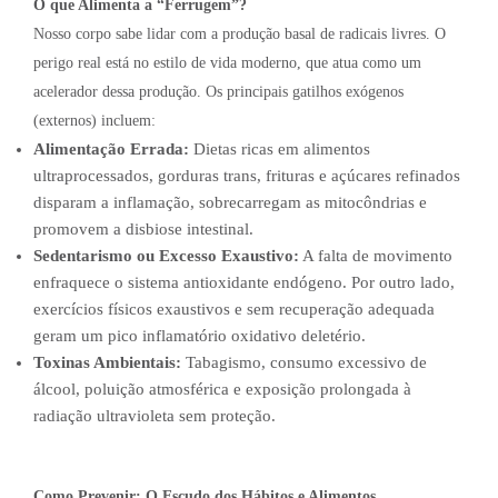
O que Alimenta a “Ferrugem”?
Nosso corpo sabe lidar com a produção basal de radicais livres. O
perigo real está no estilo de vida moderno, que atua como um
acelerador dessa produção. Os principais gatilhos exógenos
(externos) incluem:
Alimentação Errada:
Dietas ricas em alimentos
ultraprocessados, gorduras trans, frituras e açúcares refinados
disparam a inflamação, sobrecarregam as mitocôndrias e
promovem a disbiose intestinal.
Sedentarismo ou Excesso Exaustivo:
A falta de movimento
enfraquece o sistema antioxidante endógeno. Por outro lado,
exercícios físicos exaustivos e sem recuperação adequada
geram um pico inflamatório oxidativo deletério.
Toxinas Ambientais:
Tabagismo, consumo excessivo de
álcool, poluição atmosférica e exposição prolongada à
radiação ultravioleta sem proteção.
Como Prevenir: O Escudo dos Hábitos e Alimentos