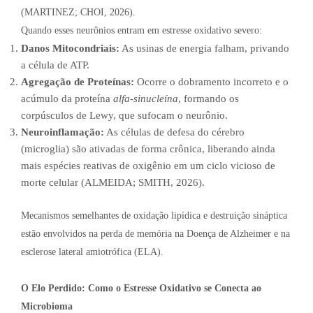
(MARTINEZ; CHOI, 2026).
Quando esses neurônios entram em estresse oxidativo severo:
Danos Mitocondriais:
As usinas de energia falham, privando
a célula de ATP.
Agregação de Proteínas:
Ocorre o dobramento incorreto e o
acúmulo da proteína
alfa-sinucleína
, formando os
corpúsculos de Lewy, que sufocam o neurônio.
Neuroinflamação:
As células de defesa do cérebro
(microglia) são ativadas de forma crônica, liberando ainda
mais espécies reativas de oxigênio em um ciclo vicioso de
morte celular (ALMEIDA; SMITH, 2026).
Mecanismos semelhantes de oxidação lipídica e destruição sináptica
estão envolvidos na perda de memória na Doença de Alzheimer e na
esclerose lateral amiotrófica (ELA).
O Elo Perdido: Como o Estresse Oxidativo se Conecta ao
Microbioma