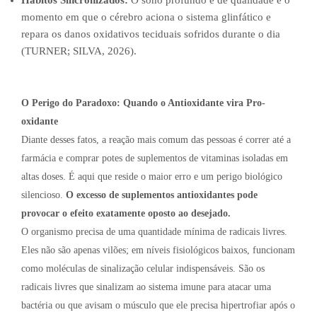
Hábitos Sincronizados:
O sono profundo e de qualidade é o
momento em que o cérebro aciona o sistema glinfático e
repara os danos oxidativos teciduais sofridos durante o dia
(TURNER; SILVA, 2026).
O Perigo do Paradoxo: Quando o Antioxidante vira Pro-
oxidante
Diante desses fatos, a reação mais comum das pessoas é correr até a
farmácia e comprar potes de suplementos de vitaminas isoladas em
altas doses. É aqui que reside o maior erro e um perigo biológico
silencioso.
O excesso de suplementos antioxidantes pode
provocar o efeito exatamente oposto ao desejado.
O organismo precisa de uma quantidade mínima de radicais livres.
Eles não são apenas vilões; em níveis fisiológicos baixos, funcionam
como moléculas de sinalização celular indispensáveis. São os
radicais livres que sinalizam ao sistema imune para atacar uma
bactéria ou que avisam o músculo que ele precisa hipertrofiar após o