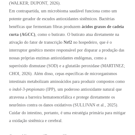
(WALKER; DUPONT, 2026).
Em contrapartida, um microbioma saudável funciona como um
potente gerador de escudos antioxidantes sistêmicos. Bactérias
benéficas que fermentam fibras produzem
ácidos graxos de cadeia
curta (AGCC)
, como o butirato. O butirato atua diretamente na
ativação do fator de transcrição
Nrf2
no hospedeiro, que é o
interruptor genético mestre responsável por disparar a produção das
nossas próprias enzimas antioxidantes endógenas, como a
superóxido dismutase (SOD) e a glutatião peroxidase (MARTINEZ;
CHOI, 2026). Além disso, cepas específicas de microrganismos
intestinais metabolizam aminoácidos para produzir compostos como
o
indol-3-propionato
(IPP), um poderoso antioxidante natural que
atravessa a barreira hematoencefálica e protege diretamente os
neurônios contra os danos oxidativos (SULLIVAN et al., 2025).
Cuidar do intestino, portanto, é uma estratégia primária para mitigar
a oxidação sistêmica e cerebral.