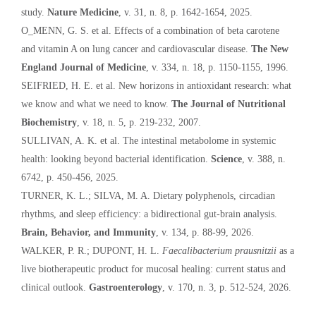
study.
Nature Medicine
, v. 31, n. 8, p. 1642-1654, 2025.
O_MENN, G. S. et al. Effects of a combination of beta carotene
and vitamin A on lung cancer and cardiovascular disease.
The New
England Journal of Medicine
, v. 334, n. 18, p. 1150-1155, 1996.
SEIFRIED, H. E. et al. New horizons in antioxidant research: what
we know and what we need to know.
The Journal of Nutritional
Biochemistry
, v. 18, n. 5, p. 219-232, 2007.
SULLIVAN, A. K. et al. The intestinal metabolome in systemic
health: looking beyond bacterial identification.
Science
, v. 388, n.
6742, p. 450-456, 2025.
TURNER, K. L.; SILVA, M. A. Dietary polyphenols, circadian
rhythms, and sleep efficiency: a bidirectional gut-brain analysis.
Brain, Behavior, and Immunity
, v. 134, p. 88-99, 2026.
WALKER, P. R.; DUPONT, H. L.
Faecalibacterium prausnitzii
as a
live biotherapeutic product for mucosal healing: current status and
clinical outlook.
Gastroenterology
, v. 170, n. 3, p. 512-524, 2026.