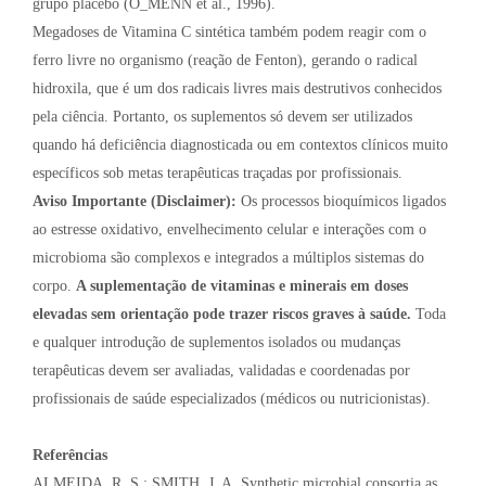
grupo placebo (O_MENN et al., 1996).
Megadoses de Vitamina C sintética também podem reagir com o
ferro livre no organismo (reação de Fenton), gerando o radical
hidroxila, que é um dos radicais livres mais destrutivos conhecidos
pela ciência. Portanto, os suplementos só devem ser utilizados
quando há deficiência diagnosticada ou em contextos clínicos muito
específicos sob metas terapêuticas traçadas por profissionais.
Aviso Importante (Disclaimer):
Os processos bioquímicos ligados
ao estresse oxidativo, envelhecimento celular e interações com o
microbioma são complexos e integrados a múltiplos sistemas do
corpo.
A suplementação de vitaminas e minerais em doses
elevadas sem orientação pode trazer riscos graves à saúde.
Toda
e qualquer introdução de suplementos isolados ou mudanças
terapêuticas devem ser avaliadas, validadas e coordenadas por
profissionais de saúde especializados (médicos ou nutricionistas).
Referências
ALMEIDA, R. S.; SMITH, J. A. Synthetic microbial consortia as