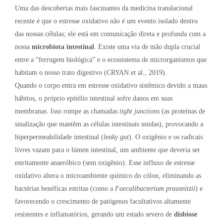
Uma das descobertas mais fascinantes da medicina translacional
recente é que o estresse oxidativo não é um evento isolado dentro
das nossas células; ele está em comunicação direta e profunda com a
nossa
microbiota intestinal
. Existe uma via de mão dupla crucial
entre a “ferrugem biológica” e o ecossistema de microrganismos que
habitam o nosso trato digestivo (CRYAN et al., 2019).
Quando o corpo entra em estresse oxidativo sistêmico devido a maus
hábitos, o próprio epitélio intestinal sofre danos em suas
membranas. Isso rompe as chamadas
tight junctions
(as proteínas de
sinalização que mantêm as células intestinais unidas), provocando a
hiperpermeabilidade intestinal (
leaky gut
). O oxigênio e os radicais
livres vazam para o lúmen intestinal, um ambiente que deveria ser
estritamente anaeróbico (sem oxigênio). Esse influxo de estresse
oxidativo altera o microambiente químico do cólon, eliminando as
bactérias benéficas estritas (como a
Faecalibacterium prausnitzii
) e
favorecendo o crescimento de patógenos facultativos altamente
resistentes e inflamatórios, gerando um estado severo de
disbiose