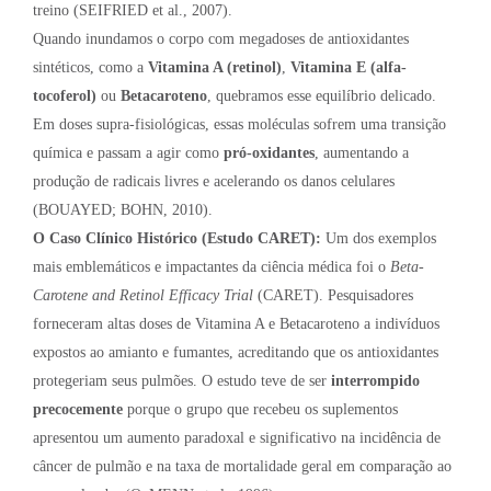
treino (SEIFRIED et al., 2007).
Quando inundamos o corpo com megadoses de antioxidantes
sintéticos, como a
Vitamina A (retinol)
,
Vitamina E (alfa-
tocoferol)
ou
Betacaroteno
, quebramos esse equilíbrio delicado.
Em doses supra-fisiológicas, essas moléculas sofrem uma transição
química e passam a agir como
pró-oxidantes
, aumentando a
produção de radicais livres e acelerando os danos celulares
(BOUAYED; BOHN, 2010).
O Caso Clínico Histórico (Estudo CARET):
Um dos exemplos
mais emblemáticos e impactantes da ciência médica foi o
Beta-
Carotene and Retinol Efficacy Trial
(CARET). Pesquisadores
forneceram altas doses de Vitamina A e Betacaroteno a indivíduos
expostos ao amianto e fumantes, acreditando que os antioxidantes
protegeriam seus pulmões. O estudo teve de ser
interrompido
precocemente
porque o grupo que recebeu os suplementos
apresentou um aumento paradoxal e significativo na incidência de
câncer de pulmão e na taxa de mortalidade geral em comparação ao