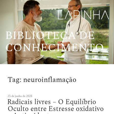
Pular
para
o
conteúdo
BIBLIOTECA DE
CONHECIMENTO
Tag:
neuroinflamação
Publicado
25 de junho de 2026
Radicais livres – O Equilíbrio
em
Oculto entre Estresse oxidativo