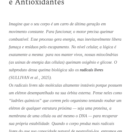
e Antioxidantes
Imagine que o seu corpo é um carro de última geração em
movimento constante. Para funcionar, o motor precisa queimar
combustível. Esse processo gera energia, mas inevitavelmente libera
fumaça e resíduos pelo escapamento. No nível celular, a lógica é
exatamente a mesma: para nos manter vivos, nossas mitocôndrias
(as usinas de energia das células) queimam oxigênio e glicose. O
subproduto dessa queima biológica são os
radicais livres
(SULLIVAN et al., 2025).
Os radicais livres são moléculas altamente instáveis porque possuem
um elétron desemparelhado na sua órbita externa. Pense neles como
“ladrões químicos” que correm pelo organismo tentando roubar um
elétron de qualquer estrutura próxima — seja uma proteína, a
membrana de uma célula ou até mesmo o DNA — para recuperar
sua própria estabilidade. Quando o corpo produz mais radicais
livres do que sua capacidade natural de neutralizá-los, entramos em