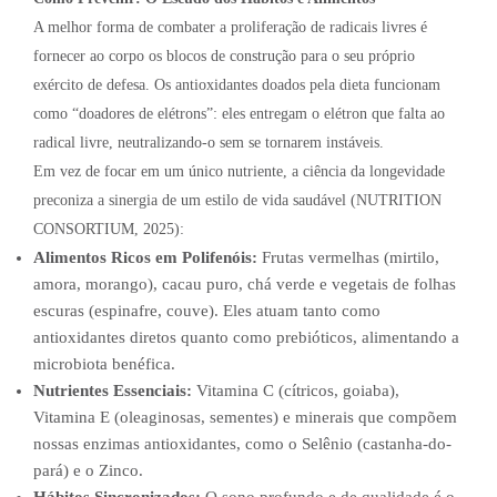
A melhor forma de combater a proliferação de radicais livres é
fornecer ao corpo os blocos de construção para o seu próprio
exército de defesa. Os antioxidantes doados pela dieta funcionam
como “doadores de elétrons”: eles entregam o elétron que falta ao
radical livre, neutralizando-o sem se tornarem instáveis.
Em vez de focar em um único nutriente, a ciência da longevidade
preconiza a sinergia de um estilo de vida saudável (NUTRITION
CONSORTIUM, 2025):
Alimentos Ricos em Polifenóis:
Frutas vermelhas (mirtilo,
amora, morango), cacau puro, chá verde e vegetais de folhas
escuras (espinafre, couve). Eles atuam tanto como
antioxidantes diretos quanto como prebióticos, alimentando a
microbiota benéfica.
Nutrientes Essenciais:
Vitamina C (cítricos, goiaba),
Vitamina E (oleaginosas, sementes) e minerais que compõem
nossas enzimas antioxidantes, como o Selênio (castanha-do-
pará) e o Zinco.