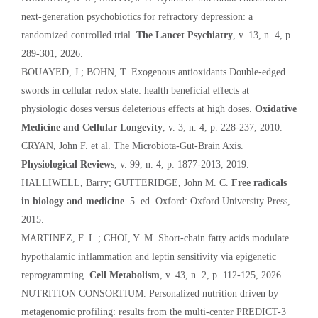
next-generation psychobiotics for refractory depression: a
randomized controlled trial.
The Lancet Psychiatry
, v. 13, n. 4, p.
289-301, 2026.
BOUAYED, J.; BOHN, T. Exogenous antioxidants Double-edged
swords in cellular redox state: health beneficial effects at
physiologic doses versus deleterious effects at high doses.
Oxidative
Medicine and Cellular Longevity
, v. 3, n. 4, p. 228-237, 2010.
CRYAN, John F. et al. The Microbiota-Gut-Brain Axis.
Physiological Reviews
, v. 99, n. 4, p. 1877-2013, 2019.
HALLIWELL, Barry; GUTTERIDGE, John M. C.
Free radicals
in biology and medicine
. 5. ed. Oxford: Oxford University Press,
2015.
MARTINEZ, F. L.; CHOI, Y. M. Short-chain fatty acids modulate
hypothalamic inflammation and leptin sensitivity via epigenetic
reprogramming.
Cell Metabolism
, v. 43, n. 2, p. 112-125, 2026.
NUTRITION CONSORTIUM. Personalized nutrition driven by
metagenomic profiling: results from the multi-center PREDICT-3