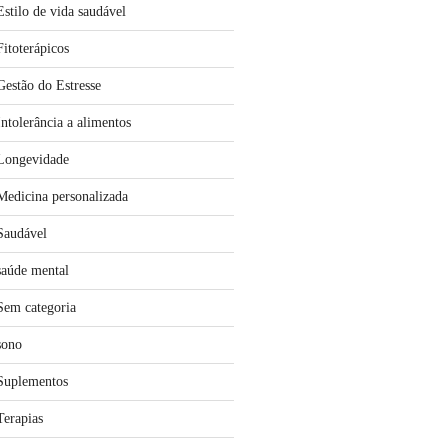
Estilo de vida saudável
Fitoterápicos
Gestão do Estresse
Intolerância a alimentos
Longevidade
Medicina personalizada
Saudável
saúde mental
Sem categoria
sono
Suplementos
Terapias