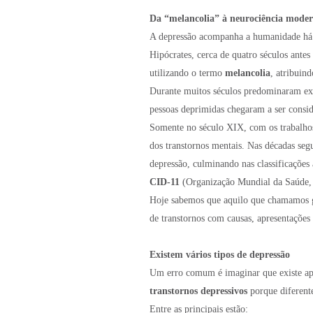
Da “melancolia” à neurociência mode
A depressão acompanha a humanidade há 
Hipócrates, cerca de quatro séculos antes
utilizando o termo
melancolia
, atribuin
Durante muitos séculos predominaram expl
pessoas deprimidas chegaram a ser conside
Somente no século XIX, com os trabalh
dos transtornos mentais. Nas décadas segui
depressão, culminando nas classificações
CID-11
(Organização Mundial da Saúde,
Hoje sabemos que aquilo que chamamos g
de transtornos com causas, apresentações 
Existem vários tipos de depressão
Um erro comum é imaginar que existe ape
transtornos depressivos
porque diferent
Entre as principais estão: