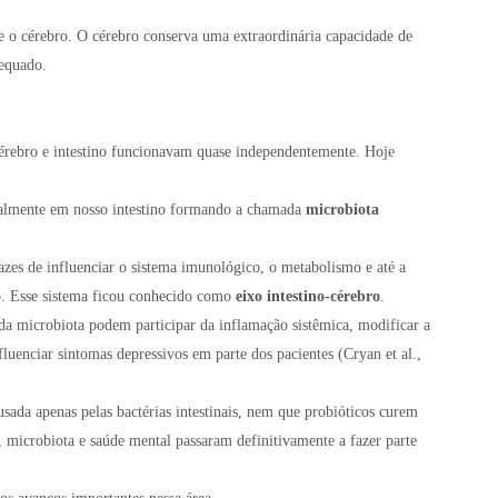
e o cérebro. O cérebro conserva uma extraordinária capacidade de
equado.
érebro e intestino funcionavam quase independentemente. Hoje
almente em nosso intestino formando a chamada
microbiota
azes de influenciar o sistema imunológico, o metabolismo e até a
ro. Esse sistema ficou conhecido como
eixo intestino-cérebro
.
da microbiota podem participar da inflamação sistêmica, modificar a
luenciar sintomas depressivos em parte dos pacientes (Cryan et al.,
ausada apenas pelas bactérias intestinais, nem que probióticos curem
, microbiota e saúde mental passaram definitivamente a fazer parte