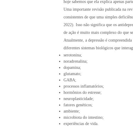
hoje sabemos que ela explica apenas part
Uma importante revisão publicada na rev
consistentes de que uma simples deficiênc
2022). Isso não significa que os antidep
de ação é muito mais complexo do que s
Atualmente, a depressão é compreendida 
diferentes sistemas biológicos que intera
serotonina;
noradrenalina;
dopamina;
glutamato;
GABA;
processos inflamatórios;
hormônios do estresse;
neuroplasticidade;
fatores genéticos;
ambiente;
microbiota do intestino;
experiências de vida.