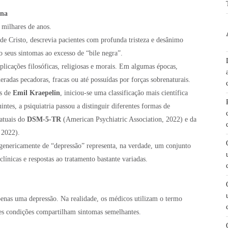
rna
milhares de anos.
 de Cristo, descrevia pacientes com profunda tristeza e desânimo
do seus sintomas ao excesso de “bile negra”.
icações filosóficas, religiosas e morais. Em algumas épocas,
radas pecadoras, fracas ou até possuídas por forças sobrenaturais.
os de
Emil Kraepelin
, iniciou-se uma classificação mais científica
ntes, a psiquiatria passou a distinguir diferentes formas de
 atuais do
DSM-5-TR
(American Psychiatric Association, 2022) e da
 2022).
enericamente de “depressão” representa, na verdade, um conjunto
clínicas e respostas ao tratamento bastante variadas.
nas uma depressão. Na realidade, os médicos utilizam o termo
es condições compartilham sintomas semelhantes.