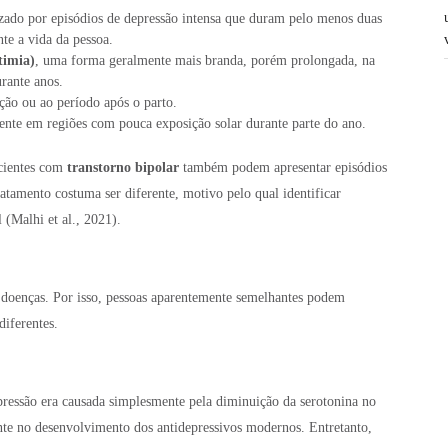
izado por episódios de depressão intensa que duram pelo menos duas
e a vida da pessoa.
timia)
, uma forma geralmente mais branda, porém prolongada, na
rante anos.
ação ou ao período após o parto.
uente em regiões com pouca exposição solar durante parte do ano.
acientes com
transtorno bipolar
também podem apresentar episódios
tratamento costuma ser diferente, motivo pelo qual identificar
 (Malhi et al., 2021).
 doenças. Por isso, pessoas aparentemente semelhantes podem
diferentes.
pressão era causada simplesmente pela diminuição da serotonina no
te no desenvolvimento dos antidepressivos modernos. Entretanto,