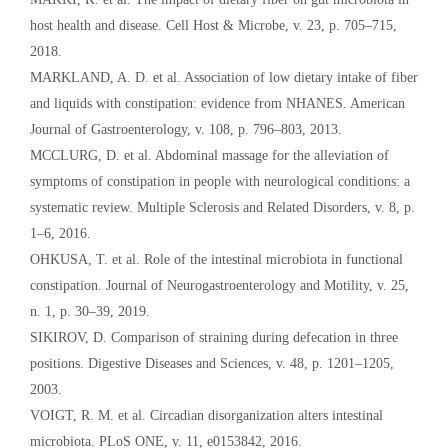
host health and disease. Cell Host & Microbe, v. 23, p. 705–715,
2018.
MARKLAND, A. D. et al. Association of low dietary intake of fiber
and liquids with constipation: evidence from NHANES. American
Journal of Gastroenterology, v. 108, p. 796–803, 2013.
MCCLURG, D. et al. Abdominal massage for the alleviation of
symptoms of constipation in people with neurological conditions: a
systematic review. Multiple Sclerosis and Related Disorders, v. 8, p.
1–6, 2016.
OHKUSA, T. et al. Role of the intestinal microbiota in functional
constipation. Journal of Neurogastroenterology and Motility, v. 25,
n. 1, p. 30–39, 2019.
SIKIROV, D. Comparison of straining during defecation in three
positions. Digestive Diseases and Sciences, v. 48, p. 1201–1205,
2003.
VOIGT, R. M. et al. Circadian disorganization alters intestinal
microbiota. PLoS ONE, v. 11, e0153842, 2016.