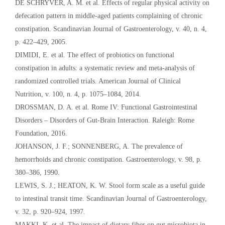
DE SCHRYVER, A. M. et al. Effects of regular physical activity on
defecation pattern in middle-aged patients complaining of chronic
constipation. Scandinavian Journal of Gastroenterology, v. 40, n. 4,
p. 422–429, 2005.
DIMIDI, E. et al. The effect of probiotics on functional
constipation in adults: a systematic review and meta-analysis of
randomized controlled trials. American Journal of Clinical
Nutrition, v. 100, n. 4, p. 1075–1084, 2014.
DROSSMAN, D. A. et al. Rome IV: Functional Gastrointestinal
Disorders – Disorders of Gut-Brain Interaction. Raleigh: Rome
Foundation, 2016.
JOHANSON, J. F.; SONNENBERG, A. The prevalence of
hemorrhoids and chronic constipation. Gastroenterology, v. 98, p.
380–386, 1990.
LEWIS, S. J.; HEATON, K. W. Stool form scale as a useful guide
to intestinal transit time. Scandinavian Journal of Gastroenterology,
v. 32, p. 920–924, 1997.
MAKKI, K. et al. The impact of dietary fiber on gut microbiota in