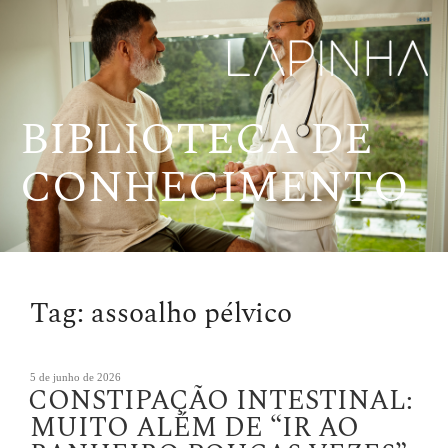
Pular
para
o
conteúdo
BIBLIOTECA DE
CONHECIMENTO
Tag:
assoalho pélvico
Publicado
5 de junho de 2026
CONSTIPAÇÃO INTESTINAL:
em
MUITO ALÉM DE “IR AO