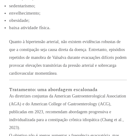
sedentarismo;
envelhecimento;
obesidade;
baixa atividade física.
Quanto à hipertensão arterial, não existem evidências robustas de
que a constipação seja causa direta da doença. Entretanto, episódios
repetidos de manobra de Valsalva durante evacuações difíceis podem
provocar elevações transitórias da pressão arterial e sobrecarga
cardiovascular momentânea.
Tratamento: uma abordagem escalonada
As diretrizes conjuntas da American Gastroenterological Association
(AGA) e do American College of Gastroenterology (ACG),
publicadas em 2023, recomendam abordagem progressiva e
individualizada para a constipação crônica idiopática (Chang et al.,
2023).
O objetivo não é apenas aumentar a frequência evacuatória, mas